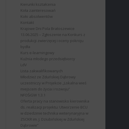
Kierunki kształcenia
Koła zainteresowań
Koło absolwentów
Kontakt
Krajowe Dni Pola Bratoszewice
13.06.2025 – Zgłoszenie na Konkurs z
produkcji zwierzęcej i oceny pokroju
bydła
Kurs e-learningowy
Kuźnia młodego przedsiębiorcy
LdV
Lista zakwalifikowanych
Młodzież ze Zduńskiej Dąbrowy
uczestniczy w Projekcie „Lokalna wieś
miejscem do życia i rozwoju”
NFOŚiGW 1.3.1
Oferta pracy na stanowisko kierownika
ds. realizacji projektu: Utworzenie BCU
w dziedzinie technika weterynaryjna w
ZSCKR im. J. Dziubińskiej w Zduńskiej
Dąbrowie”