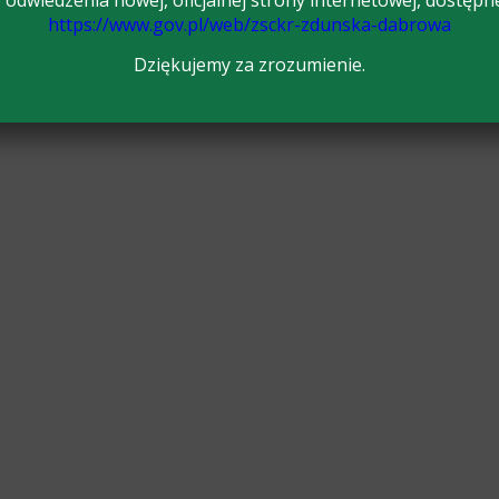
odwiedzenia nowej, oficjalnej strony internetowej, dostępn
https://www.gov.pl/web/zsckr-zdunska-dabrowa
Dziękujemy za zrozumienie.