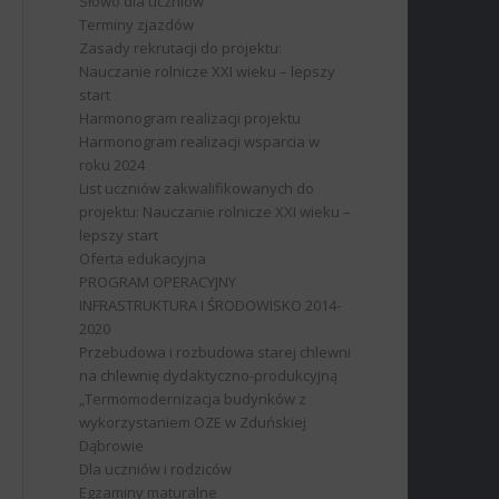
Słowo dla uczniów
Terminy zjazdów
Zasady rekrutacji do projektu:
Nauczanie rolnicze XXI wieku – lepszy
start
Harmonogram realizacji projektu
Harmonogram realizacji wsparcia w
roku 2024
List uczniów zakwalifikowanych do
projektu: Nauczanie rolnicze XXI wieku –
lepszy start
Oferta edukacyjna
PROGRAM OPERACYJNY
INFRASTRUKTURA I ŚRODOWISKO 2014-
2020
Przebudowa i rozbudowa starej chlewni
na chlewnię dydaktyczno-produkcyjną
„Termomodernizacja budynków z
wykorzystaniem OZE w Zduńskiej
Dąbrowie
Dla uczniów i rodziców
Egzaminy maturalne