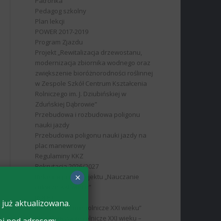
Patronka
Pedagog szkolny
Plan lekcji
POWER 2017-2019
Program Zjazdu
Projekt „Rewitalizacja drzewostanu,
modernizacja zbiornika wodnego oraz
zwiększenie bioróżnorodności roślinnej
w Zespole Szkół Centrum Kształcenia
Rolniczego im. J. Dziubińskiej w
Zduńskiej Dąbrowie”
Przebudowa i rozbudowa poligonu
nauki jazdy
Przebudowa poligonu nauki jazdy na
plac manewrowy
Regulaminy KKZ
Rekrutacja 2026/2027
×
Rekrutacja do projektu „Nauczanie
rolnicze XXI wieku”
RODO
 już aktualizowana.
RPO „Nauczanie rolnicze XXI wieku”
RPO Nauczanie rolnicze XXI wieku –