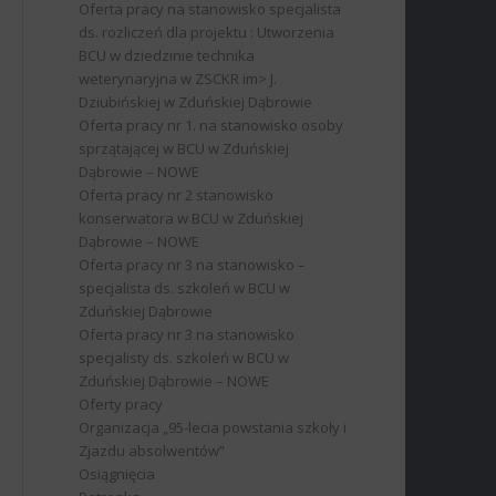
Oferta pracy na stanowisko specjalista
ds. rozliczeń dla projektu : Utworzenia
BCU w dziedzinie technika
weterynaryjna w ZSCKR im> J.
Dziubińskiej w Zduńskiej Dąbrowie
Oferta pracy nr 1. na stanowisko osoby
sprzątającej w BCU w Zduńskiej
Dąbrowie – NOWE
Oferta pracy nr 2 stanowisko
konserwatora w BCU w Zduńskiej
Dąbrowie – NOWE
Oferta pracy nr 3 na stanowisko –
specjalista ds. szkoleń w BCU w
Zduńskiej Dąbrowie
Oferta pracy nr 3 na stanowisko
specjalisty ds. szkoleń w BCU w
Zduńskiej Dąbrowie – NOWE
Oferty pracy
Organizacja „95-lecia powstania szkoły i
Zjazdu absolwentów”
Osiągnięcia