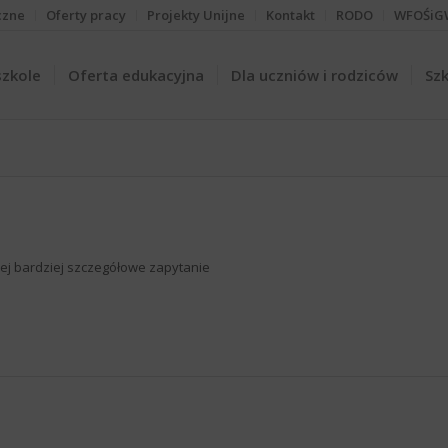
czne
Oferty pracy
Projekty Unijne
Kontakt
RODO
WFOŚiG
szkole
Oferta edukacyjna
Dla uczniów i rodziców
Szk
iżej bardziej szczegółowe zapytanie