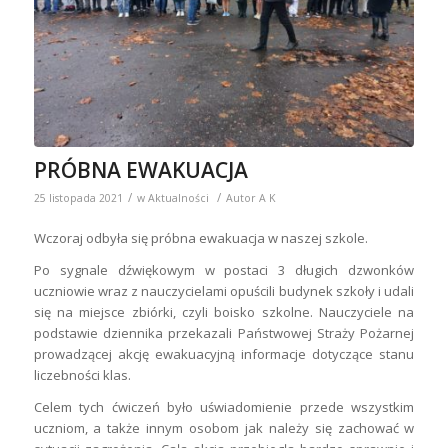
PRÓBNA EWAKUACJA
/
/
25 listopada 2021
w
Aktualności
Autor
A K
Wczoraj odbyła się próbna ewakuacja w naszej szkole.
Po sygnale dźwiękowym w postaci 3 długich dzwonków
uczniowie wraz z nauczycielami opuścili budynek szkoły i udali
się na miejsce zbiórki, czyli boisko szkolne. Nauczyciele na
podstawie dziennika przekazali Państwowej Straży Pożarnej
prowadzącej akcję ewakuacyjną informacje dotyczące stanu
liczebności klas.
Celem tych ćwiczeń było uświadomienie przede wszystkim
uczniom, a także innym osobom jak należy się zachować w