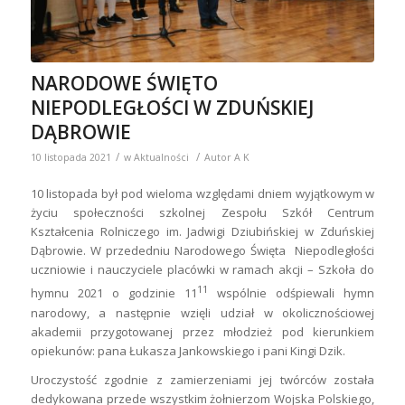
NARODOWE ŚWIĘTO
NIEPODLEGŁOŚCI W ZDUŃSKIEJ
DĄBROWIE
/
/
10 listopada 2021
w
Aktualności
Autor
A K
10 listopada był pod wieloma względami dniem wyjątkowym w
życiu społeczności szkolnej Zespołu Szkół Centrum
Kształcenia Rolniczego im. Jadwigi Dziubińskiej w Zduńskiej
Dąbrowie. W przededniu Narodowego Święta Niepodległości
uczniowie i nauczyciele placówki w ramach akcji – Szkoła do
11
hymnu 2021 o godzinie 11
wspólnie odśpiewali hymn
narodowy, a następnie wzięli udział w okolicznościowej
akademii przygotowanej przez młodzież pod kierunkiem
opiekunów: pana Łukasza Jankowskiego i pani Kingi Dzik.
Uroczystość zgodnie z zamierzeniami jej twórców została
dedykowana przede wszystkim żołnierzom Wojska Polskiego,