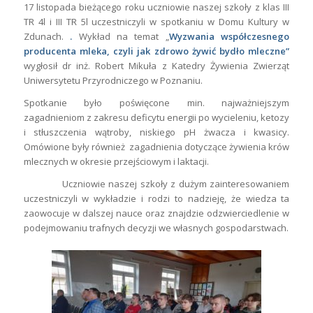
17 listopada bieżącego roku uczniowie naszej szkoły z klas III
TR 4l i III TR 5l uczestniczyli w spotkaniu w Domu Kultury w
Zdunach.
.
Wykład na temat „
Wyzwania współczesnego
producenta mleka, czyli jak zdrowo żywić bydło mleczne”
wygłosił dr inż. Robert Mikuła z Katedry Żywienia Zwierząt
Uniwersytetu Przyrodniczego w Poznaniu.
Spotkanie było poświęcone min. najważniejszym
zagadnieniom z zakresu deficytu energii po wycieleniu, ketozy
i stłuszczenia wątroby, niskiego pH żwacza i kwasicy.
Omówione były również zagadnienia dotyczące żywienia krów
mlecznych w okresie przejściowym i laktacji.
Uczniowie naszej szkoły z dużym zainteresowaniem
uczestniczyli w wykładzie i rodzi to nadzieję, że wiedza ta
zaowocuje w dalszej nauce oraz znajdzie odzwierciedlenie w
podejmowaniu trafnych decyzji we własnych gospodarstwach.