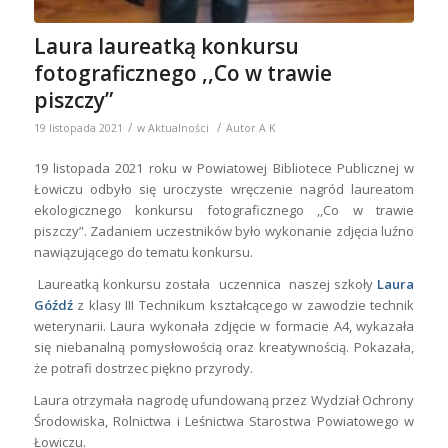
Laura laureatką konkursu
fotograficznego ,,Co w trawie
piszczy”
/
/
19 listopada 2021
w
Aktualności
Autor
A K
19 listopada 2021 roku w Powiatowej Bibliotece Publicznej w
Łowiczu odbyło się uroczyste wręczenie nagród laureatom
ekologicznego konkursu fotograficznego ,,Co w trawie
piszczy”. Zadaniem uczestników było wykonanie zdjęcia luźno
nawiązującego do tematu konkursu.
Laureatką konkursu została uczennica naszej szkoły
Laura
Góźdź
z klasy III Technikum kształcącego w zawodzie technik
weterynarii. Laura wykonała zdjęcie w formacie A4, wykazała
się niebanalną pomysłowością oraz kreatywnością. Pokazała,
że potrafi dostrzec piękno przyrody.
Laura otrzymała nagrodę ufundowaną przez Wydział Ochrony
Środowiska, Rolnictwa i Leśnictwa Starostwa Powiatowego w
Łowiczu.