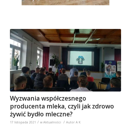
Wyzwania współczesnego
producenta mleka, czyli jak zdrowo
żywić bydło mleczne?
/
/
17 listopada 2021
w
Aktualności
Autor
A K