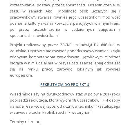
kształtowanie postaw przedsiębiorczości. Uczestniczenie w
stażu w ramach Akcji ,,Mobilność osób uczących się i
pracowników”, stwarza również jego uczestnikom możliwość
poznania kultury i warunków życia panujących w innym kraju,
po przez uczestniczenie w codziennych zajęciach i
spotkaniach z rówieśnikami.
Projekt realizowany przez ZSCKR im Jadwigi Dziubińskiej w
Zduńskiej Dąbrowie ma również ponadczasowy wymiar. Dzięki
zdobytym kompetencjom zawodowym i językowym młodzież
biorąca w nim udział ma w przyszłości szansę lepiej odnaleźć
się na rynku pracy, zarówno lokalnym jak również
europejskim.
REKRUTACJA DO PROJEKTU
Wjazd młodzieży na dwutygodniowy staż w połowie 2017 roku
poprzedzi rekrutacja, która wyłoni 18 uczestników ( + 4 osoby
na liście rezerwowej) spośród uczniów technikum kształcącego
w zawodzie technik rolnik i technik weterynarii.
Terminy rekrutacji