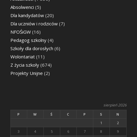
Absolwenci
(5)
Dla kandydatów
(20)
Dla uczniów i rodziców
(7)
NFOŚiGW
(16)
Pedagog szkolny
(4)
Szkoły dla dorosłych
(6)
Wolontariat
(11)
Z życia szkoły
(674)
Projekty Unijne
(2)
sierpień 2026
P
W
Ś
C
P
S
N
1
2
3
4
5
6
7
8
9