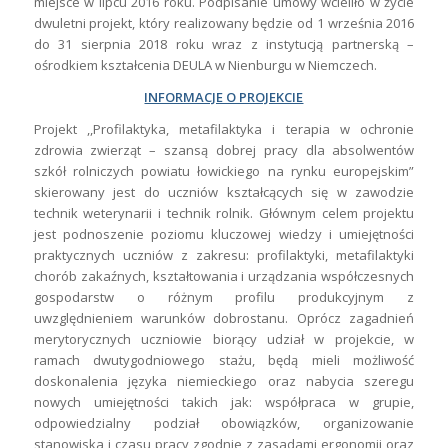
miejsce w lipcu 2016 roku. Podpisanie umowy wcieliło w życie
dwuletni projekt, który realizowany będzie od 1 września 2016
do 31 sierpnia 2018 roku wraz z instytucją partnerską –
ośrodkiem kształcenia DEULA w Nienburgu w Niemczech.
INFORMACJE O PROJEKCIE
Projekt ,,Profilaktyka, metafilaktyka i terapia w ochronie
zdrowia zwierząt – szansą dobrej pracy dla absolwentów
szkół rolniczych powiatu łowickiego na rynku europejskim”
skierowany jest do uczniów kształcących się w zawodzie
technik weterynarii i technik rolnik. Głównym celem projektu
jest podnoszenie poziomu kluczowej wiedzy i umiejętności
praktycznych uczniów z zakresu: profilaktyki, metafilaktyki
chorób zakaźnych, kształtowania i urządzania współczesnych
gospodarstw o różnym profilu produkcyjnym z
uwzględnieniem warunków dobrostanu. Oprócz zagadnień
merytorycznych uczniowie biorący udział w projekcie, w
ramach dwutygodniowego stażu, będą mieli możliwość
doskonalenia języka niemieckiego oraz nabycia szeregu
nowych umiejętności takich jak: współpraca w grupie,
odpowiedzialny podział obowiązków, organizowanie
stanowiska i czasu pracy zgodnie z zasadami ergonomii oraz