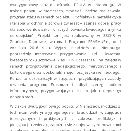
dwutygodniowy staż do ośrodka DEULA w Nienburgu. W
trakcie pobytu w Niemczech, młodzież będzie realizowała
program stażu w ramach projektu ,,Profilaktyka, metafilaktyka
i terapia w ochronie zdrowia zwierząt – szansą dobrej pracy
dla absolwentów szkół rolniczych powiatu łowickiego na rynku
europejskim”. Projekt ten jest realizowany w ZSCKR w
Zduńskiej Dąbrowie, w ramach Programu ERASMUS+ , od 1
września 2016 roku. Wyjazd młodzieży do Nienburga
poprzedziły intensywne przygotowania. Od kwietnia
bieżącego roku uczniowie klas III i IV, uczęszczali na zajęcia w
ramach przygotowania pedagogicznego, merytorycznego i
kulturowego oraz doskonalili znajomość języka niemieckiego.
Ponad to uczestniczyli w zajęciach przybliżających zasady
działania programu Erasmus+ i odbyli szereg spotkań
informacyjnych, przygotowujących ich do jak najlepszego
odbycia stażu.
W trakcie dwutygodniowego pobytu w Niemczech, młodzież z
technikum weterynaryjnego będzie brać udział w zajęciach
teoretycznych i praktycznych z zakresu profilaktyki i
pielęgnacji u zwierząt, zapozna się z najnowszymi nowinkami
z zakresu produkcji zwierzęcej oraz będzie doskonalić