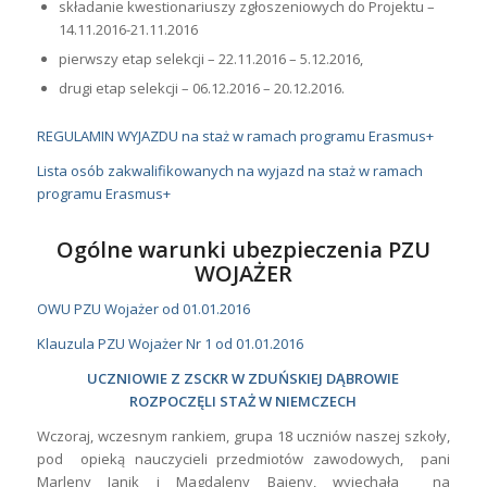
składanie kwestionariuszy zgłoszeniowych do Projektu –
14.11.2016-21.11.2016
pierwszy etap selekcji – 22.11.2016 – 5.12.2016,
drugi etap selekcji – 06.12.2016 – 20.12.2016.
REGULAMIN WYJAZDU na staż w ramach programu Erasmus+
Lista osób zakwalifikowanych na wyjazd na staż w ramach
programu Erasmus+
Ogólne warunki ubezpieczenia PZU
WOJAŻER
OWU PZU Wojażer od 01.01.2016
Klauzula PZU Wojażer Nr 1 od 01.01.2016
UCZNIOWIE Z ZSCKR W ZDUŃSKIEJ DĄBROWIE
ROZPOCZĘLI STAŻ W NIEMCZECH
Wczoraj, wczesnym rankiem, grupa 18 uczniów naszej szkoły,
pod opieką nauczycieli przedmiotów zawodowych, pani
Marleny Janik i Magdaleny Bajeny, wyjechała na