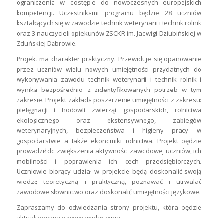
ograniczenia w dostępie do nowoczesnych europejskich
kompetencji. Uczestnikami programu będzie 28 uczniów
kształcących się w zawodzie technik weterynarii i technik rolnik
oraz 3 nauczycieli opiekunów ZSCKR im. Jadwigi Dziubińskiej w
Zduńskiej Dąbrowie.
Projekt ma charakter praktyczny. Przewiduje się opanowanie
przez uczniów wielu nowych umiejętności przydatnych do
wykonywania zawodu technik weterynarii i technik rolnik i
wynika bezpośrednio z zidentyfikowanych potrzeb w tym
zakresie. Projekt zakłada poszerzenie umiejętności z zakresu:
pielęgnacji i hodowli zwierząt gospodarskich, rolnictwa
ekologicznego oraz ekstensywnego, zabiegów
weterynaryjnych, bezpieczeństwa i higieny pracy w
gospodarstwie a także ekonomiki rolnictwa. Projekt będzie
prowadził do zwiększenia aktywności zawodowej uczniów, ich
mobilności i poprawienia ich cech przedsiębiorczych.
Uczniowie biorący udział w projekcie będą doskonalić swoją
wiedzę teoretyczną i praktyczną, poznawać i utrwalać
zawodowe słownictwo oraz doskonalić umiejętności językowe.
Zapraszamy do odwiedzania strony projektu, która będzie
aktualizowana o nowe wydarzenia.