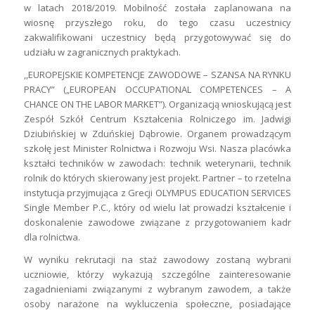
w latach 2018/2019. Mobilność została zaplanowana na
wiosnę przyszłego roku, do tego czasu uczestnicy
zakwalifikowani uczestnicy będą przygotowywać się do
udziału w zagranicznych praktykach.
,,EUROPEJSKIE KOMPETENCJE ZAWODOWE – SZANSA NA RYNKU
PRACY” („EUROPEAN OCCUPATIONAL COMPETENCES – A
CHANCE ON THE LABOR MARKET”). Organizacją wnioskującą jest
Zespół Szkół Centrum Kształcenia Rolniczego im. Jadwigi
Dziubińskiej w Zduńskiej Dąbrowie. Organem prowadzącym
szkołę jest Minister Rolnictwa i Rozwoju Wsi. Nasza placówka
kształci techników w zawodach: technik weterynarii, technik
rolnik do których skierowany jest projekt. Partner – to rzetelna
instytucja przyjmująca z Grecji OLYMPUS EDUCATION SERVICES
Single Member P.C., który od wielu lat prowadzi kształcenie i
doskonalenie zawodowe związane z przygotowaniem kadr
dla rolnictwa.
W wyniku rekrutacji na staż zawodowy zostaną wybrani
uczniowie, którzy wykazują szczególne zainteresowanie
zagadnieniami związanymi z wybranym zawodem, a także
osoby narażone na wykluczenia społeczne, posiadające