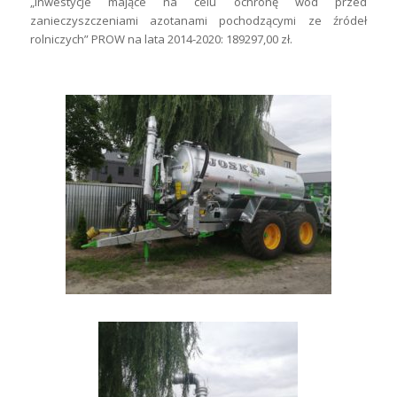
„Inwestycje mające na celu ochronę wód przed
zanieczyszczeniami azotanami pochodzącymi ze źródeł
rolniczych” PROW na lata 2014-2020: 189297,00 zł.