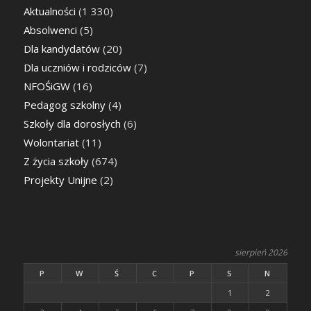
Aktualności
(1 330)
Absolwenci
(5)
Dla kandydatów
(20)
Dla uczniów i rodziców
(7)
NFOŚiGW
(16)
Pedagog szkolny
(4)
Szkoły dla dorosłych
(6)
Wolontariat
(11)
Z życia szkoły
(674)
Projekty Unijne
(2)
sierpień 2026
P
W
Ś
C
P
S
N
1
2