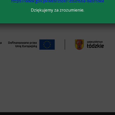
https://www.gov.pl/web/zsckr-zdunska-dabrowa
Dziękujemy za zrozumienie.