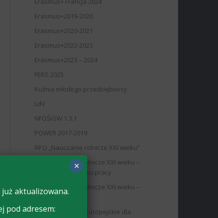
Erasmus+ Francja 2024
Erasmus+2019-2020
Erasmus+2020-2021
Erasmus+2022-2023
Erasmus+2023 – 2024
FERS 2025
Kuźnia młodego przedsiębiorcy
LdV
NFOŚiGW 1.3.1
POWER 2017-2019
RPO „Nauczanie rolnicze XXI wieku”
RPO Nauczanie rolnicze XXI wieku –
×
absolwent na rynku pracy
RPO Nauczanie rolnicze XXI wieku –
 już aktualizowana.
młodzi na start
ej pod adresem:
FEDL – Fundusze Europejskie dla