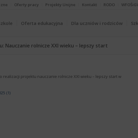
czne
Oferty pracy
Projekty Unijne
Kontakt
RODO
WFOŚiG
szkole
Oferta edukacyjna
Dla uczniów i rodziców
Szk
: Nauczanie rolnicze XXI wieku – lepszy start
 realizacji projektu nauczanie rolnicze XXI wieku – lepszy start w
25 (1)