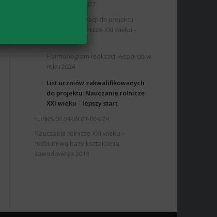
Łódzkiego 2021-2027
Zasady rekrutacji do projektu:
Nauczanie rolnicze XXI wieku –
lepszy start
Harmonogram realizacji wsparcia w
roku 2024
List uczniów zakwalifikowanych
do projektu: Nauczanie rolnicze
XXI wieku – lepszy start
FEnIKS.02.04-IW.01-004/24
Nauczanie rolnicze XXI wieku –
rozbudowa bazy kształcenia
zawodowego 2019