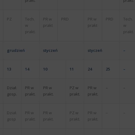
prakt.
prakt.
PZ
Tech.
PR w
PRD
PR w
PRD
Tech.
w
prakt
prakt
w
prakt.
prakt.
grudzień
styczeń
styczeń
–
13
14
10
11
24
25
–
Dział.
PR w
PR w
PZ w
PR w
–
–
gosp.
prakt.
prakt.
prakt.
prakt.
Dział.
PR w
PR w
PZ w
PR w
–
–
gosp
prakt.
prakt.
prakt.
prakt.