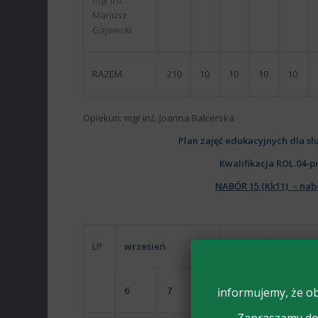
mgr inż.
Mariusz
Gajewski
RAZEM
210
10
10
10
10
Opiekun: mgr inż. Joanna Balcerska
Plan zajęć edukacyjnych dla s
Kwalifikacja ROL.04-p
NABÓR 15 (Kk11) – nab
LP
wrzesień
wrzesień
6
7
20
21
informujemy, że ob