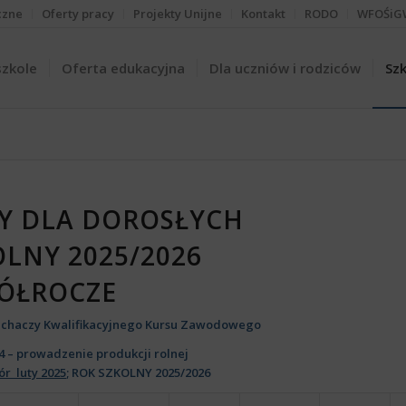
czne
Oferty pracy
Projekty Unijne
Kontakt
RODO
WFOŚiG
szkole
Oferta edukacyjna
Dla uczniów i rodziców
Szk
Y DLA DOROSŁYCH
OLNY 2025/2026
PÓŁROCZE
łuchaczy Kwalifikacyjnego Kursu Zawodowego
04 – prowadzenie produkcji rolnej
ór luty 2025
; ROK SZKOLNY 2025/2026