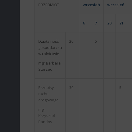
PRZEDMIOT
wrzesień
wrzesień
6
7
20
21
Działalność
20
5
gospodarcza
w rolnictwie
mgr Barbara
Starzec
Przepisy
30
5
ruchu
drogowego
mgr
Krzysztof
Bandos