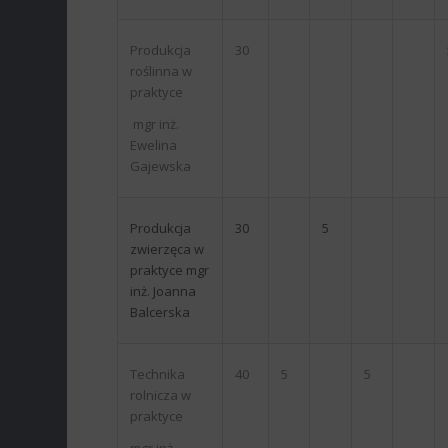
Produkcja
30
roślinna w
praktyce
mgr inż.
Ewelina
Gajewska
Produkcja
30
5
zwierzęca w
praktyce mgr
inż. Joanna
Balcerska
Technika
40
5
5
rolnicza w
praktyce