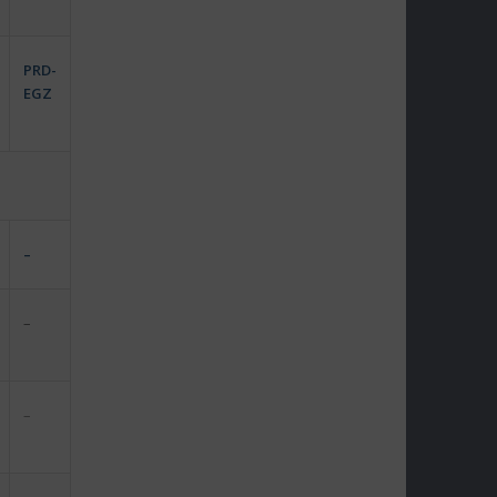
PRD-
EGZ
–
–
–