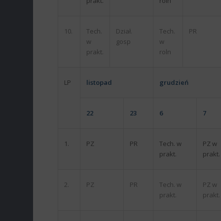
prakt.
roln
10.
Tech.
Dział.
Tech.
PR
w
gosp
w
prakt.
roln
LP
listopad
grudzień
22
23
6
7
1.
PZ
PR
Tech. w
PZ w
prakt.
prakt.
2.
PZ
PR
Tech. w
PZ w
prakt.
prakt.