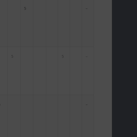
5
–
5
5
–
5
–