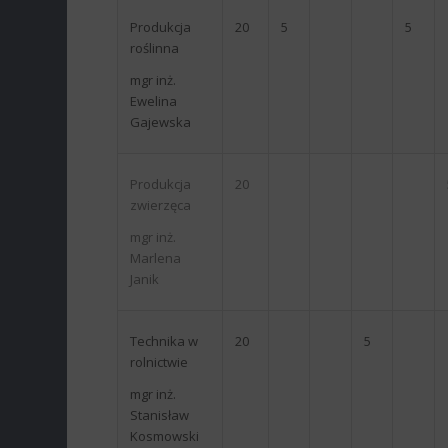
Produkcja
20
5
5
roślinna
mgr inż.
Ewelina
Gajewska
Produkcja
20
zwierzęca
mgr inż.
Marlena
Janik
Technika w
20
5
rolnictwie
mgr inż.
Stanisław
Kosmowski