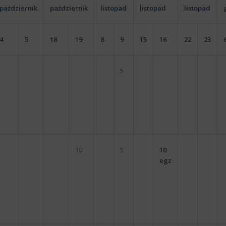
październik
październik
listopad
listopad
listopad
4
5
18
19
8
9
15
16
22
23
5
10
5
10
egz