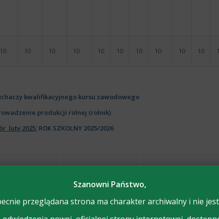
10
10
10
10
10
10
10
10
10
10
łuchaczy kwalifikacyjnego kursu zawodowego
rowadzenie produkcji rolnej (rolnik)
ór luty 2025
; ROK SZKOLNY 2025/2026
październik
październik
listopad
listo
Szanowni Państwo,
4
5
18
19
8
9
15
ecnie przeglądana strona ma charakter archiwalny i nie jest