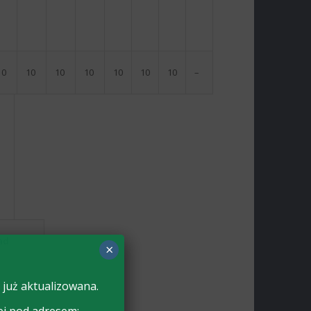
10
10
10
10
10
10
10
–
pad
×
16
 już aktualizowana.