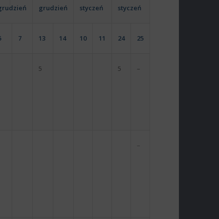
grudzień
grudzień
styczeń
styczeń
6
7
13
14
10
11
24
25
5
5
–
–