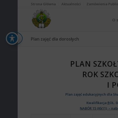
Strona Główna
Aktualności
Zamówienia Publi
O 
Plan zajęć dla dorosłych
PLAN SZKOŁ
ROK SZK
I 
Plan zajęć edukacyjnych dla S
Kwalifikacja
R
OL. 
NABÓR 15 (Kk11) – nab