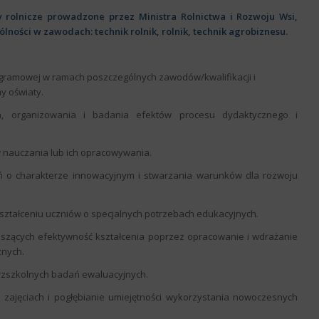
rolnicze prowadzone przez Ministra Rolnictwa i Rozwoju Wsi,
ólności w zawodach: technik rolnik, rolnik, technik agrobiznesu.
ogramowej w ramach poszczególnych zawodów/kwalifikacji i
y oświaty.
ia, organizowania i badania efektów procesu dydaktycznego i
w nauczania lub ich opracowywania.
ań o charakterze innowacyjnym i stwarzania warunków dla rozwoju
kształceniu uczniów o specjalnych potrzebach edukacyjnych.
noszących efektywność kształcenia poprzez opracowanie i wdrażanie
znych.
rzszkolnych badań ewaluacyjnych.
 zajęciach i pogłębianie umiejętności wykorzystania nowoczesnych