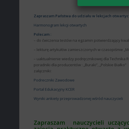
Zapraszam Państwa do udziału w lekcjach otwart
Harmonogram lekcji otwartych
Polecam :
– do ćwiczenia testów na egzamin potwierdzający kwal
– lekturę artykułów zamieszczonych w czasopiśmie „M
– uaktualnienie wiedzy podręcznikowej dla Technika R
poradniki dla producentów : „Buraki”, „Polskie Białko”
załączniki:
Podreczniki Zawodowe
Portal Edukacyjny KCER
Wyniki ankiety przeprowadzonej wśród nauczycieli
Zapraszam nauczycieli uczący
zajęcia praktyczne otwarte z 