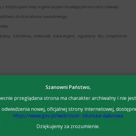
z instytucjami oraz organizacjami działającymi na rzecz oświaty.
oradztwa i doskonalenia zawodowego.
inów
amy, szkolenia, materiały edukacyjne, egzaminy itp.) znajdziecie
Szanowni Państwo,
Ogłoszenie
ecnie przeglądana strona ma charakter archiwalny i nie jest
dca metodyczny nie udziela konsultacji,
nizację pracy w szkole pracuje jako
odwiedzenia nowej, oficjalnej strony internetowej, dostępn
zorującego Egzaminu Praktycznego z
https://www.gov.pl/web/zsckr-zdunska-dabrowa
1.Wykonywanie czynności pomocniczych z
i weterynaryjnej
Dziękujemy za zrozumienie.