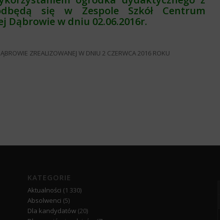
 odbędą się w Zespole Szkół Centrum
j Dąbrowie w dniu 02.06.2016r.
 DĄBROWIE ZREALIZOWANEJ W DNIU 2 CZERWCA 2016 ROKU
KATEGORIE
Aktualności
(1 330)
Absolwenci
(5)
Dla kandydatów
(20)