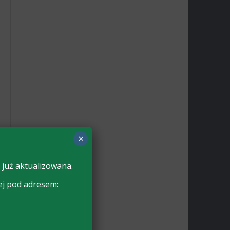
×
 już aktualizowana.
ej pod adresem: