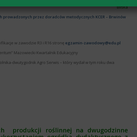
Jolanta
Bilska
ych prowadzonych przez doradców metodycznych KCER – Brwinów
ifikacje w zawodzie R3 i R16 stronę
egzamin-zawodowy@edu.pl
eritum” Mazowiecki Kwartalnik Edukacyjny
olnika-dwutygodnik Agro Serwis – który wydał w tym roku dwa
ch produkcji roślinnej na dwugodzinne
wykorzystaniem ogródka dydaktycznego z