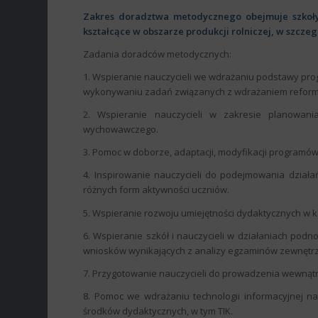
Zakres doradztwa metodycznego obejmuje szkoły 
kształcące w obszarze produkcji rolniczej, w szczeg
Zadania doradców metodycznych:
1. Wspieranie nauczycieli we wdrażaniu podstawy pr
wykonywaniu zadań związanych z wdrażaniem reform
2. Wspieranie nauczycieli w zakresie planowan
wychowawczego.
3. Pomoc w doborze, adaptacji, modyfikacji programó
4. Inspirowanie nauczycieli do podejmowania dział
różnych form aktywności uczniów.
5. Wspieranie rozwoju umiejętności dydaktycznych w 
6. Wspieranie szkół i nauczycieli w działaniach pod
wniosków wynikających z analizy egzaminów zewnętr
7. Przygotowanie nauczycieli do prowadzenia wewnąt
8. Pomoc we wdrażaniu technologii informacyjnej na
środków dydaktycznych, w tym TIK.