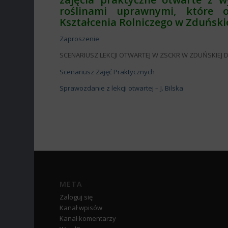
roślinami uprawnymi, które
Kształcenia Rolniczego w Zduńskie
Zaproszenie
SCENARIUSZ LEKCJI OTWARTEJ W ZSCKR W ZDUŃSKIEJ
Scenariusz Zajęć Praktycznych
Sprawozdanie z lekcji otwartej – J. Bilska
META
Zaloguj się
Kanał wpisów
Kanał komentarzy