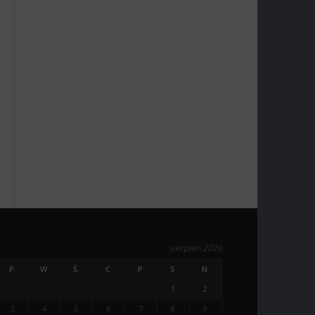
sierpień 2026
P
W
Ś
C
P
S
N
1
2
3
4
5
6
7
8
9