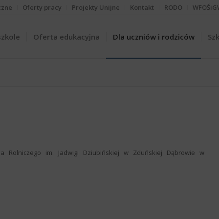
czne
Oferty pracy
Projekty Unijne
Kontakt
RODO
WFOŚiG
szkole
Oferta edukacyjna
Dla uczniów i rodziców
Szk
a Rolniczego im. Jadwigi Dziubińskiej w Zduńskiej Dąbrowie w