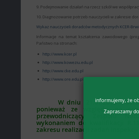
9. Podejmowanie działań na rzecz szkół we współpracy 
10. Diagnozowanie potrzeb nauczycieli w zakresie d
Wykaz nauczycieli doradców metodycznych KCER-Brw
Informacje na temat kształcenia zawodowego (progr
Państwo na stronach:
http://www.kcer.pl
http://www.koweziu.edu.pl
http://www.cke.edu.pl
http://www.ore.edu.pl
informujemy, że ob
W dniu
21.01.2016
– dora
ponieważ ze względu na orga
Zapraszamy do 
przewodniczący Zespołu Nad
wykonaniem do kwalifikacji R.1
zakresu realizacji zadań inspekcj