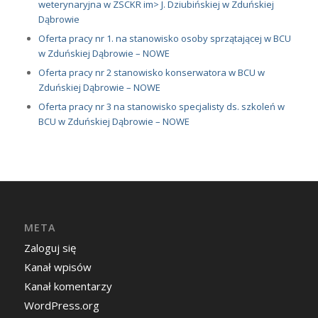
weterynaryjna w ZSCKR im> J. Dziubińskiej w Zduńskiej
Dąbrowie
Oferta pracy nr 1. na stanowisko osoby sprzątającej w BCU
w Zduńskiej Dąbrowie – NOWE
Oferta pracy nr 2 stanowisko konserwatora w BCU w
Zduńskiej Dąbrowie – NOWE
Oferta pracy nr 3 na stanowisko specjalisty ds. szkoleń w
BCU w Zduńskiej Dąbrowie – NOWE
META
Zaloguj się
Kanał wpisów
Kanał komentarzy
WordPress.org