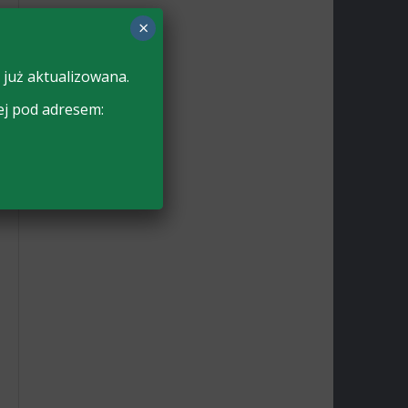
×
 już aktualizowana.
ej pod adresem: