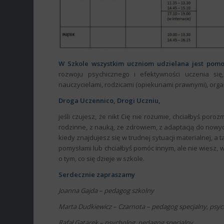
W Szkole wszystkim uczniom udzielana jest pomo
rozwoju psychicznego i efektywności uczenia s
nauczycielami, rodzicami (opiekunami prawnymi), orga
Droga Uczennico, Drogi Uczniu,
jeśli czujesz, że nikt Cię nie rozumie, chciałbyś poro
rodzinne, z nauką, ze zdrowiem, z adaptacją do nowy
kiedy znajdujesz się w trudnej sytuacji materialnej, a t
pomysłami lub chciałbyś pomóc innym, ale nie wiesz, 
o tym, co się dzieje w szkole.
Serdecznie zapraszamy
Joanna Gajda – pedagog szkolny
Marta Dudkiewicz – Czarnota – pedagog specjalny, psy
Rafał Gątarek – psycholog, pedagog specjalny