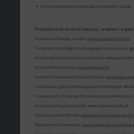
Innymi podmiotami wspierającymi rodzinę i szkołę
Przydatne linki do stron instytucji, urzędów i organi
Kuratorium Oświaty w Łodzi:
www.kuratorium.lodz.pl
Poradnia Psychologiczno-Pedagogiczna w Łowiczu:
ww
Powiatowe Centrum Pomocy Rodzinie:
www.pcpr.lowicz
Rzecznik Praw Dziecka:
www.brpd.gov.pl
Komenda Powiatowa Policji w Łowiczu:
www.lowicz.poli
Państwowa Agencja Rozwiązywania Problemów Alkoho
Krajowe Biuro Do Spraw Przeciwdziałania Narkomanii
Dopalacze mogą Cię wypalić:
www.dopalaczeinfo.pl
Stowarzyszenie MONAR:
www.monar.pl/szukaj-pomoc
Wydawnictwo Remedium:
www.remedium-psychologia.