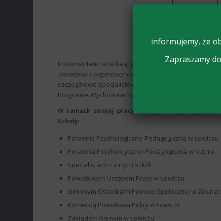
informujemy, że ob
Zapraszamy do 
Dokumentem określającym zakres działań specjalist
udzielania i organizacji pomocy psychologiczno-pedago
szczegółowe specjalistów wynikają ze specyfiki Szko
Programie Wychowawczym i Szkolnym Programie Profil
W ramach swojej pracy specjaliści współpracuj
Szkoły:
Poradnią Psychologiczno-Pedagogiczną w Łowiczu
Poradnia Psychologiczno-Pedagogiczna w Kutnie
Specjalistami z innych szkół
Powiatowym Urzędem Pracy w Łowiczu
Gminnym Ośrodkami Pomocy Społecznej w Zduna
Komendą Powiatową Policji w Łowiczu
Zakładem Karnym w Łowiczu