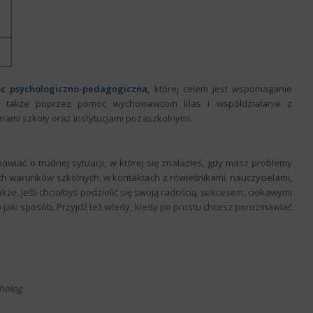
c psychologiczno-pedagogiczna,
której celem jest wspomaganie
ię, także poprzez pomoc wychowawcom klas i współdziałanie z
nami szkoły oraz instytucjami pozaszkolnymi.
zmawiać o trudnej sytuacji, w której się znalazłeś, gdy masz problemy
ch warunków szkolnych, w kontaktach z rówieśnikami, nauczycielami,
akże, jeśli chciałbyś podzielić się swoją radością, sukcesem, ciekawymi
w jaki sposób. Przyjdź też wtedy, kiedy po prostu chcesz porozmawiać
cholog