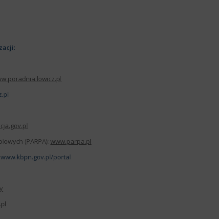
zacji:
w.poradnia.lowicz.pl
.pl
cja.gov.pl
lowych (PARPA):
www.parpa.pl
:
www.kbpn.gov.pl/portal
y
pl