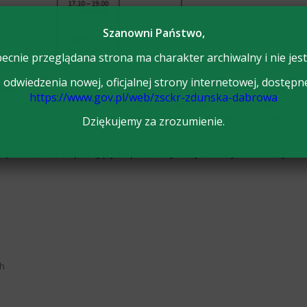
Szanowni Państwo,
ecnie przeglądana strona ma charakter archiwalny i nie jest
odwiedzenia nowej, oficjalnej strony internetowej, dostępn
ów jest
Roz
p
orządzenie MEN z dnia 9 sierpnia 2017r. w sprawie zasad
https://www.gov.pl/web/zsckr-zdunska-dabrowa
gicznej w publicznych przedszkolach, szkołach i placówkach.
Zadania
ły i korespondują z zapisami zawartymi w Statucie Szkoły, Szkolnym
Dziękujemy za zrozumienie.
aktyki.
ą z placówkami wspierającymi proces dydaktyczno-wychowawczy
ch