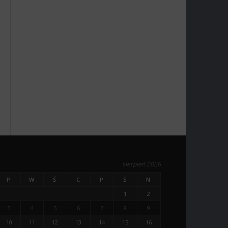
sierpień 2026
P
W
Ś
C
P
S
N
1
2
3
4
5
6
7
8
9
10
11
12
13
14
15
16