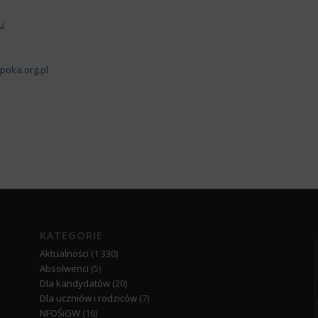
u
poka.org.pl
KATEGORIE
Aktualności
(1 330)
Absolwenci
(5)
Dla kandydatów
(20)
Dla uczniów i rodziców
(7)
NFOŚiGW
(16)