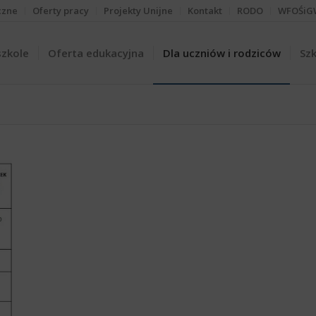
czne
Oferty pracy
Projekty Unijne
Kontakt
RODO
WFOŚiG
szkole
Oferta edukacyjna
Dla uczniów i rodziców
Szk