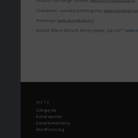
Instytut Psychologii Zdrowia:
www.psychologia.edu.pl
Charaktery – portal psychologiczny:
www.charaktery.e
Anoreksja:
www.anoreksja.org
Kościół. Wiara. Dla tych, którzy pytają: „Jak żyć?”:
www.o
META
Zaloguj się
Kanał wpisów
Kanał komentarzy
WordPress.org