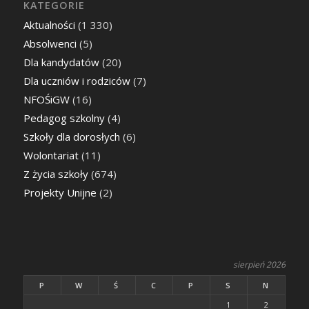
KATEGORIE
Aktualności
(1 330)
Absolwenci
(5)
Dla kandydatów
(20)
Dla uczniów i rodziców
(7)
NFOŚiGW
(16)
Pedagog szkolny
(4)
Szkoły dla dorosłych
(6)
Wolontariat
(11)
Z życia szkoły
(674)
Projekty Unijne
(2)
sierpień 2026
P
W
Ś
C
P
S
N
1
2