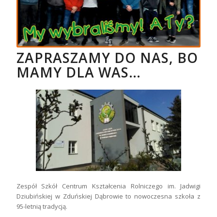
ZAPRASZAMY DO NAS, BO
MAMY DLA WAS…
Zespół Szkół Centrum Kształcenia Rolniczego im. Jadwigi
Dziubińskiej w Zduńskiej Dąbrowie to nowoczesna szkoła z
95-letnią tradycją.