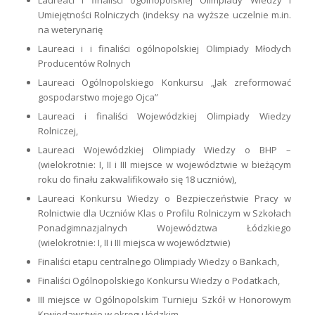
Umiejętności Rolniczych (indeksy na wyższe uczelnie m.in.
na weterynarię
Laureaci i i finaliści ogólnopolskiej Olimpiady Młodych
Producentów Rolnych
Laureaci Ogólnopolskiego Konkursu „Jak zreformować
gospodarstwo mojego Ojca”
Laureaci i finaliści Wojewódzkiej Olimpiady Wiedzy
Rolniczej,
Laureaci Wojewódzkiej Olimpiady Wiedzy o BHP –
(wielokrotnie: I, II i III miejsce w województwie w bieżącym
roku do finału zakwalifikowało się 18 uczniów),
Laureaci Konkursu Wiedzy o Bezpieczeństwie Pracy w
Rolnictwie dla Uczniów Klas o Profilu Rolniczym w Szkołach
Ponadgimnazjalnych Województwa Łódzkiego
(wielokrotnie: I, II i III miejsca w województwie)
Finaliści etapu centralnego Olimpiady Wiedzy o Bankach,
Finaliści Ogólnopolskiego Konkursu Wiedzy o Podatkach,
III miejsce w Ogólnopolskim Turnieju Szkół w Honorowym
Krwiodawstwie w okręgu łódzkim,