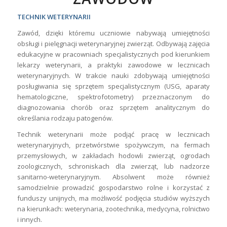
TECHNIK WETERYNARII
Zawód, dzięki któremu uczniowie nabywają umiejętności
obsługi i pielęgnacji weterynaryjnej zwierząt. Odbywają zajęcia
edukacyjne w pracowniach specjalistycznych pod kierunkiem
lekarzy weterynarii, a praktyki zawodowe w lecznicach
weterynaryjnych. W trakcie nauki zdobywają umiejętności
posługiwania się sprzętem specjalistycznym (USG, aparaty
hematologiczne, spektrofotometry) przeznaczonym do
diagnozowania chorób oraz sprzętem analitycznym do
określania rodzaju patogenów.
Technik weterynarii może podjąć pracę w lecznicach
weterynaryjnych, przetwórstwie spożywczym, na fermach
przemysłowych, w zakładach hodowli zwierząt, ogrodach
zoologicznych, schroniskach dla zwierząt, lub nadzorze
sanitarno-weterynaryjnym. Absolwent może również
samodzielnie prowadzić gospodarstwo rolne i korzystać z
funduszy unijnych, ma możliwość podjęcia studiów wyższych
na kierunkach: weterynaria, zootechnika, medycyna, rolnictwo
i innych.