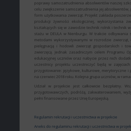
poprawy samozatrudnienia absolwentów naszej szkoły
celu zwiększenie samozatrudnienia jej absolwentów
form użytkowania zwierząt. Projekt zakłada poszerze
produkcji żywności ekologicznej, wykorzystania z
kształcących się w zawodzie technik rolnik i technik
stażu w DEULA w Nienburgu. W trakcie odbywania s
metodami wykorzystywanymi w rozrodzie zwierząt, e
pielęgnacją i hodowli zwierząt gospodarskich i t
zwierzęcą. Jednak zasadniczym celem Programu Op
edukacyjnej uczniów oraz nabycie przez nich doda
uczestnicy projektu uczestniczyć będą w zajęciac
przygotowanie: językowe, kulturowe, merytoryczne i
na czerwiec 2018 roku. Kolejna grupa uczniów, w rama
Udział w projekcie jest całkowicie bezpłatny. W
przygotowawczych, podróżą, zakwaterowaniem, wyży
pełni finansowane przez Unię Europejską.
Regulamin rekrutacji i uczestnictwa w projekcie
Aneks do regulaminu rekrutacji i uczestnictwa w projek