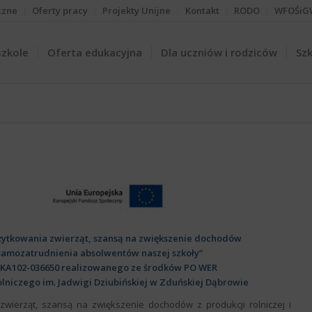
czne
Oferty pracy
Projekty Unijne
Kontakt
RODO
WFOŚiG
szkole
Oferta edukacyjna
Dla uczniów i rodziców
Szk
 użytkowania zwierząt, szansą na zwiększenie dochodów
y samozatrudnienia absolwentów naszej szkoły”
-KA102-036650
realizowanego ze środków PO WER
olniczego im. Jadwigi Dziubińskiej w Zduńskiej Dąbrowie
 zwierząt, szansą na zwiększenie dochodów z produkcji rolniczej i