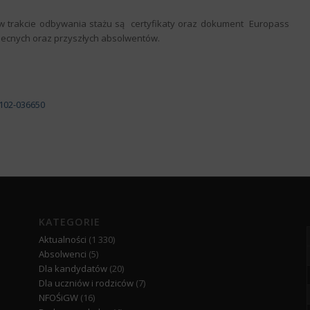
h w trakcie odbywania stażu są certyfikaty oraz dokument Europass
becnych oraz przyszłych absolwentów.
A102-036650
KATEGORIE
Aktualności
(1 330)
Absolwenci
(5)
Dla kandydatów
(20)
Dla uczniów i rodziców
(7)
NFOŚiGW
(16)