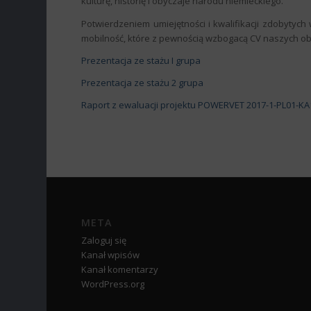
kulturę, historię i obyczaje narodu niemieckiego.
Potwierdzeniem umiejętności i kwalifikacji zdobytyc
mobilność, które z pewnością wzbogacą CV naszych o
Prezentacja ze stażu I grupa
Prezentacja ze stażu 2 grupa
Raport z ewaluacji projektu POWERVET 2017-1-PL01-K
META
Zaloguj się
Kanał wpisów
Kanał komentarzy
WordPress.org