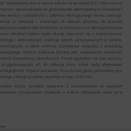
” realizowany jest w naszej szkole od września 2017 roku i ma na
, poprzez wprowadzenie do gospodarstw alternatywnych kierunków i
nie wiedzy i umiejętności z zakresu: ekologicznego chowu zwierząt,
wierząt w rekreacji i zooterapii. W ramach projektu 36 uczniów
 weterynarii będzie miło możliwość uczestniczenia w dwutygodniowym
tażu młodzież będzie miała okazję zapoznać się z nowoczesnymi
tologią i dobrostanem zwierząt dzikich utrzymywanych w niewoli,
owarzyszących, a także ochroną środowiska związaną z produkcją
eracyjnego Wiedza Edukacja Rozwój jest zwiększenie mobilności
tkowych kompetencji zawodowych. Przed wyjazdem na staż wszyscy
h przygotowujących ich do odbycia stażu, które będą obejmować
 pedagogiczne. Wyjazd pierwszej 18 osobowej grupy planowany jest
ch tego samego projektu, wyjedzie w maju 2019 roku.
szystkie koszty projektu związane z uczestnictwem w zajęciach
wieniem i przejazdami lokalnymi w trakcie odbywania stażu są w
cie