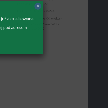
Łódzkiego 2021-2027
×
FEnIKS.02.04-IW.01-004/24
Nauczanie rolnicze XXI wieku –
 już aktualizowana.
rozbudowa bazy kształcenia
ej pod adresem:
zawodowego 2019