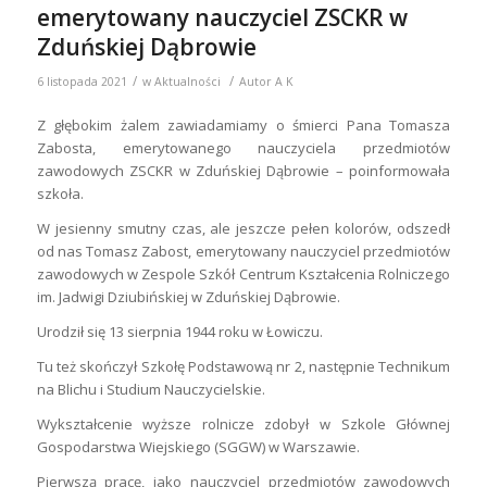
emerytowany nauczyciel ZSCKR w
Zduńskiej Dąbrowie
/
/
6 listopada 2021
w
Aktualności
Autor
A K
Z głębokim żalem zawiadamiamy o śmierci Pana Tomasza
Zabosta, emerytowanego nauczyciela przedmiotów
zawodowych ZSCKR w Zduńskiej Dąbrowie – poinformowała
szkoła.
W jesienny smutny czas, ale jeszcze pełen kolorów, odszedł
od nas Tomasz Zabost, emerytowany nauczyciel przedmiotów
zawodowych w Zespole Szkół Centrum Kształcenia Rolniczego
im. Jadwigi Dziubińskiej w Zduńskiej Dąbrowie.
Urodził się 13 sierpnia 1944 roku w Łowiczu.
Tu też skończył Szkołę Podstawową nr 2, następnie Technikum
na Blichu i Studium Nauczycielskie.
Wykształcenie wyższe rolnicze zdobył w Szkole Głównej
Gospodarstwa Wiejskiego (SGGW) w Warszawie.
Pierwszą pracę, jako nauczyciel przedmiotów zawodowych