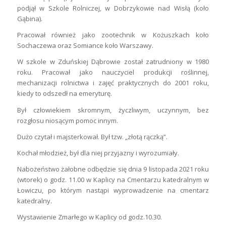
podjął w Szkole Rolniczej, w Dobrzykowie nad Wisłą (koło
Gąbina).
Pracował również jako zootechnik w Kożuszkach koło
Sochaczewa oraz Somiance koło Warszawy.
W szkole w Zduńskiej Dąbrowie został zatrudniony w 1980
roku. Pracował jako nauczyciel produkcji roślinnej,
mechanizacji rolnictwa i zajęć praktycznych do 2001 roku,
kiedy to odszedł na emeryturę.
Był człowiekiem skromnym, życzliwym, uczynnym, bez
rozgłosu niosącym pomoc innym.
Dużo czytał i majsterkował. Był tzw. „złotą rączką”.
Kochał młodzież, był dla niej przyjazny i wyrozumiały.
Nabożeństwo żałobne odbędzie się dnia 9 listopada 2021 roku
(wtorek) o godz. 11.00 w Kaplicy na Cmentarzu katedralnym w
Łowiczu, po którym nastąpi wyprowadzenie na cmentarz
katedralny.
Wystawienie Zmarłego w Kaplicy od godz.10.30.