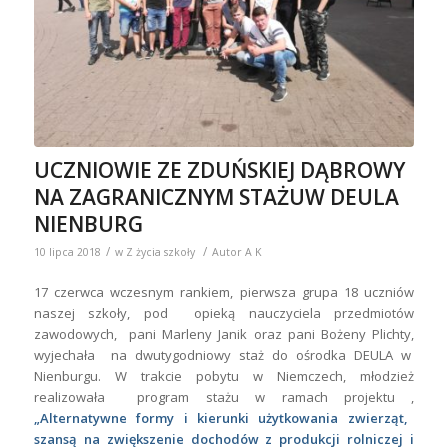
UCZNIOWIE ZE ZDUŃSKIEJ DĄBROWY
NA ZAGRANICZNYM STAŻUW DEULA
NIENBURG
/
/
10 lipca 2018
w
Z życia szkoły
Autor
A K
17 czerwca wczesnym rankiem, pierwsza grupa 18 uczniów
naszej szkoły, pod opieką nauczyciela przedmiotów
zawodowych, pani Marleny Janik oraz pani Bożeny Plichty,
wyjechała na dwutygodniowy staż do ośrodka DEULA w
Nienburgu. W trakcie pobytu w Niemczech, młodzież
realizowała program stażu w ramach projektu ,
„
Alternatywne formy i kierunki użytkowania zwierząt,
szansą na zwiększenie dochodów z produkcji rolniczej i