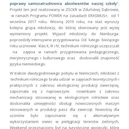
poprawy samozatrudnienia absolwentów naszej szkoły
”.
Projekt ten jest realizowany w ZSCKR w Zduńskiej Dąbrowie,
w ramach Programu POWER na zasadach ERASMUS+, od 1
września 2017 roku. Wiosną 2019 roku, na staż wyruszy
kolejna grupa młodzieży, do której skierowany jest wyżej
wymieniony projekt. Wyjazd młodzieży do Nienburga
poprzedziły intensywne przygotowania. Od lutego bieżącego
roku uczniowie klas II, III i IV, technikum rolniczego uczęszczali
na zajęcia w ramach przygotowania pedagogicznego,
merytorycznego i kulturowego oraz doskonalili znajomość
języka niemieckiego.
W trakcie dwutygodniowego pobytu w Niemczech, młodzież z
technikum rolniczego brała udział w zajęciach teoretycznych i
praktycznych z zakresu ekologicznej produkcji zwierzęcej,
zapoznała się z najnowszymi nowinkami z zakresu
mechanizacji stosowanej w ekologicznym rolnictwie oraz
doskonaliła umiejętności obsługi nowoczesnych maszyn
stosowanych w produkcji pasz dla zwierząt. Nowością dla
uczniów było zapoznanie się z alternatywnym
wykorzystaniem owiec w pielęgnacji terenów zielonych.
Weekend przeznaczony był na turystyczne wycieczki, które