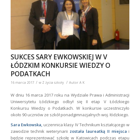
SUKCES SARY EWKOWSKIEJ W V
ŁÓDZKIM KONKURSIE WIEDZY O
PODATKACH
/
/
16 marca 2017
w
Z życia szkoły
Autor
A K
W dniu 16 marca 2017 roku na Wydziale Prawa i Administracji
Uniwersytetu Łódzkiego odbył się II etap V Łódzkiego
Konkursu Wiedzy o Podatkach. W konkursie uczestniczyło
około 90 uczniów ze szkół ponadgimnazjalnych woj. łódzkiego.
Sara Ewkowska,
uczennica klasy IV Technikum kształcącego w
zawodzie technik weterynarii
została laureatką II miejsca
i
będzie reprezentować szkołę w Katowicach podczas etapu