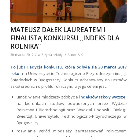
MATEUSZ DAŁEK LAUREATEM I
FINALISTĄ KONKURSU „INDEKS DLA
ROLNIKA”
/
/
30 marca 2017
w
Z życia szkoły
Autor
A K
To już III edycja konkursu, która odbyła się 30 marca 2017
roku
na Uniwersytecie Technologiczno-Przyrodniczym im. J. J.
Śniadeckich w Bydgoszczy. Konkurs adresowany do uczniów
szkół średnich o profilu rolniczym, a jego celem jest:
umożliwienie młodzieży zdobycie
indeksów szkoły wyższej
na kierunkach studiów powadzonych przez Wydział
Rolnictwa i Biotechnologii oraz Wydział Hodowli i Biologii
Zwierząt Uniwersytetu Technologiczno-Przyrodniczego w
Bydgoszczy
rozwijanie wśród młodzieży zainteresowań rolnictwem