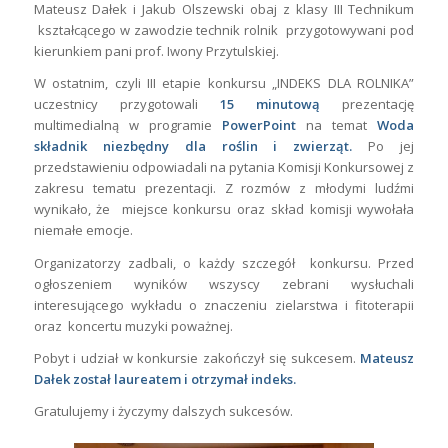
Mateusz Dałek i Jakub Olszewski obaj z klasy III Technikum
kształcącego w zawodzie technik rolnik przygotowywani pod
kierunkiem pani prof. Iwony Przytulskiej.
W ostatnim, czyli III etapie konkursu „INDEKS DLA ROLNIKA”
uczestnicy przygotowali
15 minutową
prezentację
multimedialną w programie
PowerPoint
na temat
Woda
składnik niezbędny dla roślin i zwierząt.
Po jej
przedstawieniu odpowiadali na pytania Komisji Konkursowej z
zakresu tematu prezentacji. Z rozmów z młodymi ludźmi
wynikało, że miejsce konkursu oraz skład komisji wywołała
niemałe emocje.
Organizatorzy zadbali, o każdy szczegół konkursu. Przed
ogłoszeniem wyników wszyscy zebrani wysłuchali
interesującego wykładu o znaczeniu zielarstwa i fitoterapii
oraz koncertu muzyki poważnej.
Pobyt i udział w konkursie zakończył się sukcesem.
Mateusz
Dałek został laureatem i otrzymał indeks.
Gratulujemy i życzymy dalszych sukcesów.