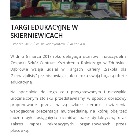
TARGI EDUKACYJNE W
SKIERNIEWICACH
/
/
6 marca 2017
w
Dla kandydatów
Autor
A K
W dniu 6 marca 2017 roku delegacja uczniów i nauczycieli z
Zespołu Szkół Centrum Kształcenia Rolniczego w Zduńskiej
Dąbrowie wzięła udział w Targach Kariery „Szkoła dla
Gimnazjalisty” przedstawiając jak co roku swoją bogatą ofertę
edukacyjną.
Na specjalnie do tego celu przygotowanym i niezwykle
urozmaiconym stoisku przedstawiliśmy w sposób obrazowy
proponowane przez naszą szkołę kierunki kształcenia
wzbogacone prezentacją multimedialną, na której obejrzeć
można było osiągnięcia uczniów, bazę dydaktyczną oraz
zakres imprez rekreacyjnych organizowanych przez
placówkę.