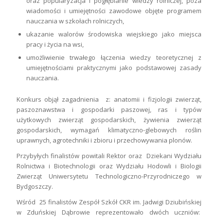
oraz popularyzacja i pogłębianie wiedzy rolniczej, poza
wiadomości i umiejętności zawodowe objęte programem
nauczania w szkołach rolniczych,
ukazanie walorów środowiska wiejskiego jako miejsca
pracy i życia na wsi,
umożliwienie trwałego łączenia wiedzy teoretycznej z
umiejętnościami praktycznymi jako podstawowej zasady
nauczania.
Konkurs objął zagadnienia z: anatomii i fizjologii zwierząt,
paszoznawstwa i gospodarki paszowej, ras i typów
użytkowych zwierząt gospodarskich, żywienia zwierząt
gospodarskich, wymagań klimatyczno-glebowych roślin
uprawnych, agrotechniki i zbioru i przechowywania plonów.
Przybyłych finalistów powitali Rektor oraz Dziekani Wydziału
Rolnictwa i Biotechnologii oraz Wydziału Hodowli i Biologii
Zwierząt Uniwersytetu Technologiczno-Przyrodniczego w
Bydgoszczy.
Wśród 25 finalistów Zespół Szkół CKR im. Jadwigi Dziubińskiej
w Zduńskiej Dąbrowie reprezentowało dwóch uczniów: