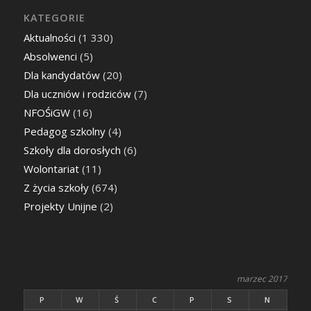
KATEGORIE
Aktualności
(1 330)
Absolwenci
(5)
Dla kandydatów
(20)
Dla uczniów i rodziców
(7)
NFOŚiGW
(16)
Pedagog szkolny
(4)
Szkoły dla dorosłych
(6)
Wolontariat
(11)
Z życia szkoły
(674)
Projekty Unijne
(2)
marzec 2017
P
W
Ś
C
P
S
N