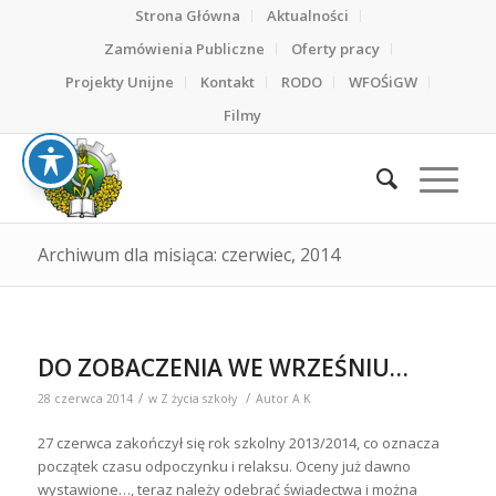
Strona Główna
Aktualności
Zamówienia Publiczne
Oferty pracy
Projekty Unijne
Kontakt
RODO
WFOŚiGW
Filmy
Archiwum dla misiąca: czerwiec, 2014
DO ZOBACZENIA WE WRZEŚNIU…
/
/
28 czerwca 2014
w
Z życia szkoły
Autor
A K
27 czerwca zakończył się rok szkolny 2013/2014, co oznacza
początek czasu odpoczynku i relaksu. Oceny już dawno
wystawione…, teraz należy odebrać świadectwa i można