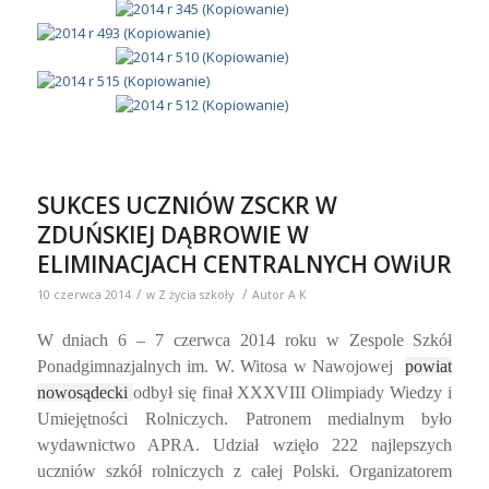
SUKCES UCZNIÓW ZSCKR W
ZDUŃSKIEJ DĄBROWIE W
ELIMINACJACH CENTRALNYCH OWiUR
/
/
10 czerwca 2014
w
Z życia szkoły
Autor
A K
W dniach 6 – 7 czerwca 2014 roku w Zespole Szkół
Ponadgimnazjalnych im. W. Witosa w Nawojowej
powiat
nowosądecki
odbył się finał XXXVIII Olimpiady Wiedzy i
Umiejętności Rolniczych.
Patronem medialnym było
wydawnictwo APRA. Udział wzięło 222 najlepszych
uczniów szkół rolniczych z całej Polski. Organizatorem
olimpiady na szczeblu centralnym był Uniwersytet Rolniczy
im. H. Kołłątaja w Krakowie przy współpracy
ZSP w
Nawojowej.
Zmagania olimpijskie odbyły się w dziewięciu blokach
tematycznych. Zespół Szkół Centrum Kształcenia
Rolniczego im. Jadwigi Dziubińskiej reprezentowało troje
uczniów.
W bloku architektura krajobrazu Róża