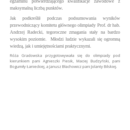
Róża Gradowska przygotowywała się do olimpiady pod
kierunkiem pani Agnieszki Piesik, Maciej Budzyński, pani
Bogumiły Łanieckiej, a Janusz Błachowicz pani Jolanty Bilskiej.
PROMOCJA MARKI: „ROLNICTWO
ENERGIĄ REGIONU ŁÓDZKIEGO”
/
/
3 czerwca 2014
w
Z życia szkoły
Autor
A K
W dniu 1 czerwca 2014 roku na terenie Zespołu Szkół
Centrum Kształcenia Rolniczego im. Jadwigi Dziubińskiej
odbyło się wydarzenie kulturalno – edukacyjno –
wystawiennicze, promujące rolnictwo w ramach promocji
marki: „Rolnictwo energią regionu łódzkiego”, którego
głównym organizatorem była Izba Rolnicza Województwa
Łódzkiego.