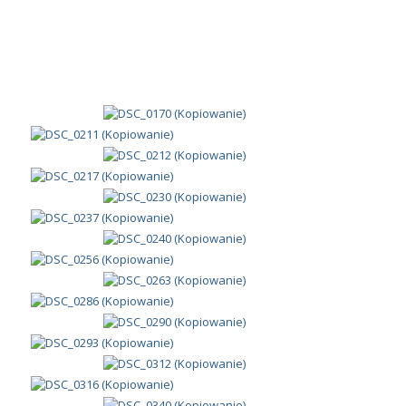
META
Zaloguj się
Kanał wpisów
Kanał komentarzy
WordPress.org
KATEGORIE
Aktualności
(1 330)