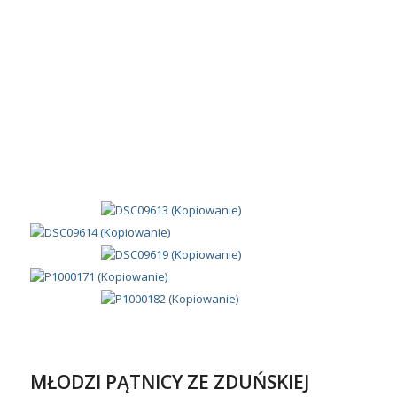
MŁODZI PĄTNICY ZE ZDUŃSKIEJ
DĄBROWY
/
/
10 czerwca 2014
w
Z życia szkoły
Autor
A K
W dniach 2-7 czerwca 2014 roku, uczniowie z Zespołu
Szkół Centrum Kształcenia Rolniczego w Zduńskiej
Dąbrowie, wraz ze swoimi opiekunami: Janem Łanieckim
i Aleksandrem Frankiewiczem, uczestniczyli w 359
Łowickiej Pieszej Pielgrzymce na Jasną Górę. 36-
osobowa szkolna grupa liczebnie stanowiła 1/10 całej
Pielgrzymki. Było to ich
11 z kolei pielgrzymowanie do