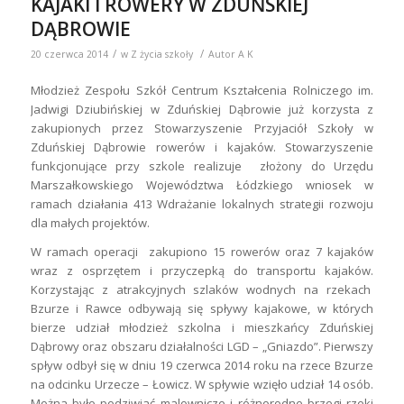
funkcjonujące przy szkole realizuje złożony do Urzędu
Marszałkowskiego Województwa Łódzkiego wniosek w
ramach działania 413 Wdrażanie lokalnych strategii rozwoju
dla małych projektów.
W ramach operacji zakupiono 15 rowerów oraz 7 kajaków
wraz z osprzętem i przyczepką do transportu kajaków.
Korzystając z atrakcyjnych szlaków wodnych na rzekach
Bzurze i Rawce odbywają się spływy kajakowe, w których
bierze udział młodzież szkolna i mieszkańcy Zduńskiej
Dąbrowy oraz obszaru działalności LGD – „Gniazdo”. Pierwszy
spływ odbył się w dniu 19 czerwca 2014 roku na rzece Bzurze
na odcinku Urzecze – Łowicz. W spływie wzięło udział 14 osób.
Można było podziwiać malownicze i różnorodne brzegi rzeki
leniwie płynącej pośród pól, lasów i łąk. Młodzież odbyła
również pierwszą wycieczkę na nowych rowerach ze
Zduńskiej Dąbrowy do Soboty i Walewic. W czasie wyjazdu
poznawała osobliwości miejsc historycznych związanych z
drugą wojną światową oraz uroki walewickiego dworku,
historie związane z Napoleonem Bonaparte jak również
działalność stadniny koni w Walewicach. Wszystko zostało
opowiedziane i przedstawione przez Pana Henryka