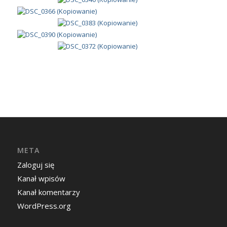
Absolwenci
(5)
Dla kandydatów
(20)
Dla uczniów i rodziców
(7)
NFOŚiGW
(16)
Pedagog szkolny
(4)
Szkoły dla dorosłych
(6)
Wolontariat
(11)
Z życia szkoły
(674)
Projekty Unijne
(2)
czerwiec 2014
P
W
Ś
C
P
S
N
1
2
3
4
5
6
7
8
9
10
11
12
13
14
15