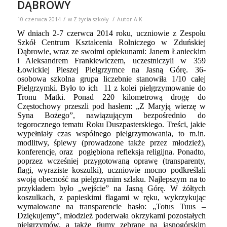
Tronu Matki. Ponad 220 kilometrową drogę do
Częstochowy przeszli pod hasłem: „Z Maryją wierzę w
Syna Bożego”, nawiązującym bezpośrednio do
tegorocznego tematu Roku Duszpasterskiego. Treści, jakie
wypełniały czas wspólnego pielgrzymowania, to m.in.
modlitwy, śpiewy (prowadzone także przez młodzież),
konferencje, oraz
pogłębiona refleksja religijna. Ponadto,
poprzez wcześniej przygotowaną oprawę (transparenty,
flagi, wyraziste koszulki), uczniowie mocno podkreślali
swoją obecność na pielgrzymim szlaku. Najlepszym na to
przykładem było „wejście” na Jasną Górę. W żółtych
koszulkach, z papieskimi flagami w ręku, wykrzykując
wymalowane na transparencie hasło: „Totus Tuus –
Dziękujemy”, młodzież poderwała okrzykami pozostałych
pielgrzymów, a także tłumy zebrane na jasnogórskim
wzgórzu, dziękując jednocześnie za wielki dar kanonizacji
papieża Jana Pawła II.
Po Mszy Świętej w Kaplicy Matki Bożej, której
przewodniczył ks. bp. Józef Zawitkowski, młodzież,
zmęczona trudami pielgrzymki, ale pełna radości ze
wspólnie podjętego działania, wróciła do swoich domów.