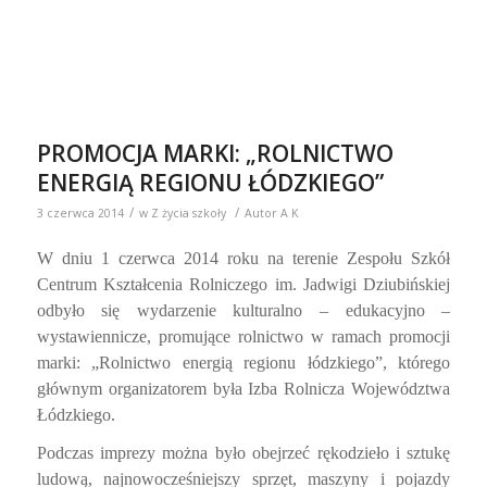
Podczas imprezy można było obejrzeć rękodzieło i sztukę
ludową, najnowocześniejszy sprzęt, maszyny i pojazdy
rolnicze oraz uzyskać informacje na stoiskach instytucji
sektora okołorolniczego. Nie zabrakło również
tradycyjnych potraw charakterystycznych dla regionu
łódzkiego oraz wielu atrakcji dla dzieci z okazji Ich święta.
Całość wydarzenia uatrakcyjniały występy zespołów
folklorystycznych, zespołów tańca nowoczesnego oraz
gwiazd muzyki rozrywkowej։ Andrzeja Piasecznego,
Shazzy i Zespołu Bałagan.
Patronem medialnym uroczystości, którą prowadziła
Magdalena Michalak,była TVP ŁÓDŹ.
Impreza cieszyła się ogromnym zainteresowaniem wśród
licznie przybyłej społeczności lokalnej.