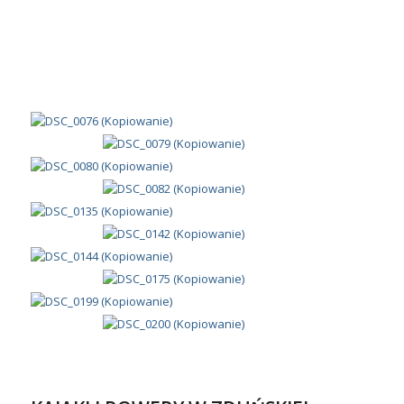
KAJAKI I ROWERY W ZDUŃSKIEJ
DĄBROWIE
/
/
20 czerwca 2014
w
Z życia szkoły
Autor
A K
Młodzież Zespołu Szkół Centrum Kształcenia Rolniczego im.
Jadwigi Dziubińskiej w Zduńskiej Dąbrowie już korzysta z
zakupionych przez Stowarzyszenie Przyjaciół Szkoły w
Zduńskiej Dąbrowie rowerów i kajaków. Stowarzyszenie