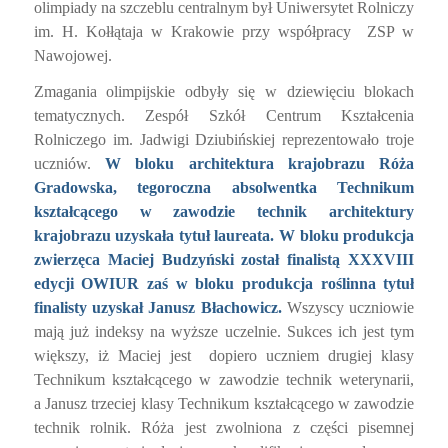
Gradowska, tegoroczna absolwentka Technikum
kształcącego w zawodzie technik architektury
krajobrazu uzyskała tytuł laureata. W bloku produkcja
zwierzęca Maciej Budzyński został finalistą XXXVIII
edycji OWIUR zaś w bloku produkcja roślinna tytuł
finalisty uzyskał Janusz Błachowicz.
Wszyscy uczniowie
mają już indeksy na wyższe uczelnie. Sukces ich jest tym
większy, iż Maciej jest
dopiero uczniem drugiej klasy
Technikum kształcącego w zawodzie technik weterynarii,
a Janusz trzeciej klasy Technikum kształcącego w zawodzie
technik rolnik. Róża jest zwolniona z części pisemnej
egzaminu potwierdzającego kwalifikacje zawodowe z
maksymalną liczbą punktów.
Jak podkreślił podczas podsumowania wyników
przewodniczący komitetu głównego olimpiady Prof. dr hab.
Andrzej Radecki, tegoroczne zmagania stały na bardzo
wysokim poziomie.
Młodzi ludzie wykazali się ogromną
wiedzą, jak i umiejętnościami praktycznymi.