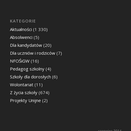
16
17
18
19
20
21
22
23
24
25
26
27
28
29
30
« maj
sie »
© Copyright - Zespół Szkół Centrum Kształcenia Rolniczego im. Jadwigi
Dziubińskiej w Zduńskiej Dąbrowie