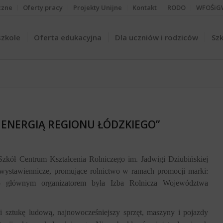
czne
Oferty pracy
Projekty Unijne
Kontakt
RODO
WFOŚiG
szkole
Oferta edukacyjna
Dla uczniów i rodziców
Szk
 ENERGIĄ REGIONU ŁÓDZKIEGO”
zkół Centrum Kształcenia Rolniczego im. Jadwigi Dziubińskiej
 wystawiennicze, promujące rolnictwo w ramach promocji marki:
ego głównym organizatorem była Izba Rolnicza Województwa
i sztukę ludową, najnowocześniejszy sprzęt, maszyny i pojazdy