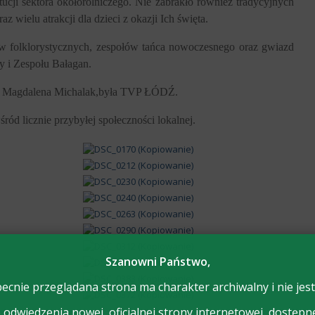
ytucji sektora okołorolniczego. Nie zabrakło również tradycyjnych
z wielu atrakcji dla dzieci z okazji Ich święta.
ów folklorystycznych, zespołów tańca nowoczesnego oraz gwiazd
 i Zespołu Bałagan.
ła Magdalena Michalak,była TVP ŁÓDŹ.
ód licznie przybyłej społeczności lokalnej.
Szanowni Państwo,
ecnie przeglądana strona ma charakter archiwalny i nie jest
odwiedzenia nowej, oficjalnej strony internetowej, dostępn