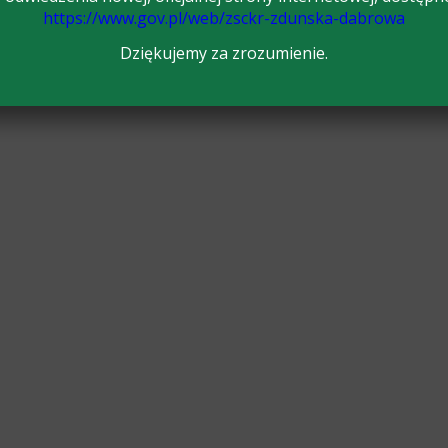
https://www.gov.pl/web/zsckr-zdunska-dabrowa
Dziękujemy za zrozumienie.