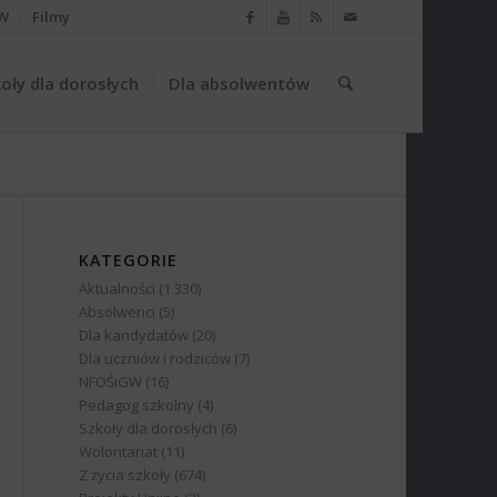
W
Filmy
oły dla dorosłych
Dla absolwentów
KATEGORIE
Aktualności
(1 330)
Absolwenci
(5)
Dla kandydatów
(20)
Dla uczniów i rodziców
(7)
NFOŚiGW
(16)
Pedagog szkolny
(4)
Szkoły dla dorosłych
(6)
Wolontariat
(11)
Z życia szkoły
(674)