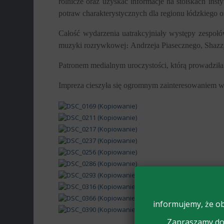
rolnicze oraz uzyskać informacje na stoiskach inst
potraw charakterystycznych dla regionu łódzkiego ora
Całość wydarzenia uatrakcyjniały występy zespoł
muzyki rozrywkowej։ Andrzeja Piasecznego, Shazzy
Patronem medialnym uroczystości, którą prowadzi
Impreza cieszyła się ogromnym zainteresowaniem wśr
informujemy, że ob
Zapraszamy do 