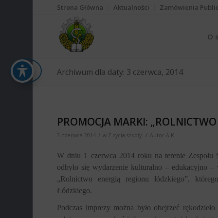
Strona Główna
Aktualności
Zamówienia Publi
O 
Archiwum dla daty: 3 czerwca, 2014
PROMOCJA MARKI: „ROLNICTWO
/
/
3 czerwca 2014
w
Z życia szkoły
Autor
A K
W dniu 1 czerwca 2014 roku na terenie Zespołu S
odbyło się wydarzenie kulturalno – edukacyjno –
„Rolnictwo energią regionu łódzkiego”, któr
Łódzkiego.
Podczas imprezy można było obejrzeć rękodzieło 