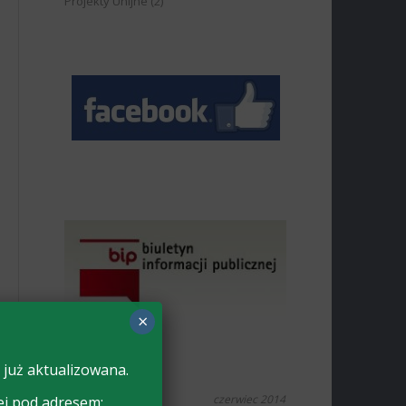
Projekty Unijne
(2)
×
 już aktualizowana.
czerwiec 2014
ej pod adresem: