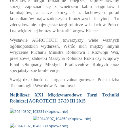
META
Zaloguj się
Kanał wpisów
Kanał komentarzy
WordPress.org