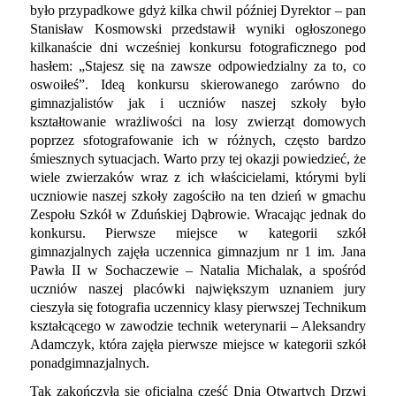
było przypadkowe gdyż kilka chwil później Dyrektor – pan
Stanisław Kosmowski przedstawił wyniki ogłoszonego
kilkanaście dni wcześniej konkursu fotograficznego pod
hasłem: „Stajesz się na zawsze odpowiedzialny za to, co
oswoiłeś”. Ideą konkursu skierowanego zarówno do
gimnazjalistów jak i uczniów naszej szkoły było
kształtowanie wrażliwości na losy zwierząt domowych
poprzez sfotografowanie ich w różnych, często bardzo
śmiesznych sytuacjach. Warto przy tej okazji powiedzieć, że
wiele zwierzaków wraz z ich właścicielami, którymi byli
uczniowie naszej szkoły zagościło na ten dzień w gmachu
Zespołu Szkół w Zduńskiej Dąbrowie. Wracając jednak do
konkursu. Pierwsze miejsce w kategorii szkół
gimnazjalnych zajęła uczennica gimnazjum nr 1 im. Jana
Pawła II w Sochaczewie – Natalia Michalak, a spośród
uczniów naszej placówki największym uznaniem jury
cieszyła się fotografia uczennicy klasy pierwszej Technikum
kształcącego w zawodzie technik weterynarii – Aleksandry
Adamczyk, która zajęła pierwsze miejsce w kategorii szkół
ponadgimnazjalnych.
Tak zakończyła się oficjalna część Dnia Otwartych Drzwi