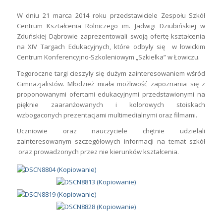
zainteresowanym szczegółowych informacji na temat szkół
oraz prowadzonych przez nie kierunków kształcenia.
SZKOLENIE Z ZAKRESU
„PIELĘGNOWANIA I OCHRONY
UPRAW LEŚNYCH”
/
/
24 marca 2014
w
Z życia szkoły
Autor
A K
W dniach 20 – 21 marca 2014 roku w Zespole Szkół
Centrum Kształcenia Rolniczego im. Jadwigi Dziubińskiej
w Zduńskiej Dąbrowie odbyło się, zorganizowane przez
Izbę Rolniczą Województwa Łódzkiego, szkolenie z