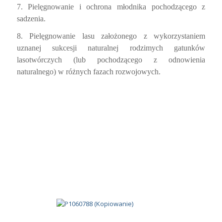
TARGI KARIERY „SZKOŁA DLA
GIMNAZJALISTY”
/
/
13 marca 2014
w
Dla kandydatów
Autor
A K
W dniu 12 marca 2014 roku w Skierniewicach odbyły się
Targi Kariery „Szkoła dla Gimnazjalisty” zorganizowane
przez Centrum Informacji i Planowania Kariery
Zawodowej. Wśród prezentujących swoją ofertę znalazł się
również Zespół Szkół Centrum Kształcenia Rolniczego im.
Jadwigi Dziubińskiej w Zduńskiej Dąbrowie.
Nasza oferta wzbudzała niemałe zainteresowanie.