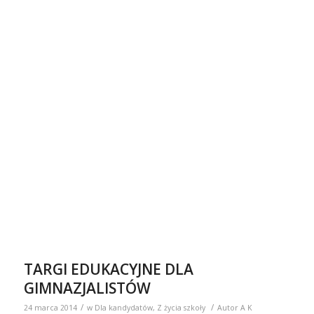
TARGI EDUKACYJNE DLA
GIMNAZJALISTÓW
/
/
24 marca 2014
w
Dla kandydatów
,
Z życia szkoły
Autor
A K
W dniu 21 marca 2014 roku przedstawiciele Zespołu Szkół
Centrum Kształcenia Rolniczego im. Jadwigi Dziubińskiej w
Zduńskiej Dąbrowie zaprezentowali swoją ofertę kształcenia
na XIV Targach Edukacyjnych, które odbyły się
w łowickim
Centrum Konferencyjno-Szkoleniowym „Szkiełka” w Łowiczu.
Tegoroczne targi cieszyły się dużym zainteresowaniem wśród
Gimnazjalistów. Młodzież miała możliwość zapoznania się z
proponowanymi ofertami edukacyjnymi przedstawionymi na
pięknie zaaranżowanych i kolorowych stoiskach
wzbogaconych prezentacjami multimedialnymi oraz filmami.
Uczniowie oraz nauczyciele chętnie udzielali