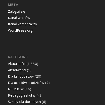
P
W
Ś
C
P
S
N
1
2
3
4
5
6
7
8
9
10
11
12
13
14
15
16
17
18
19
20
21
22
23
24
25
26
27
28
29
30
31
« lut
kwi »
© Copyright - Zespół Szkół Centrum Kształcenia Rolniczego im. Jadwigi
Dziubińskiej w Zduńskiej Dąbrowie