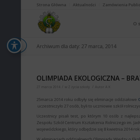
Strona Główna
Aktualności
Zamówienia Publi
O 
Archiwum dla daty: 27 marca, 2014
OLIMPIADA EKOLOGICZNA – BR
/
/
27 marca 2014
w
Z życia szkoły
Autor
A K
25marca 2014 roku odbyły się eliminacje oddziałowe
uczestniczyło 27 osób, byli to uczniowie szkół rolniczych
Uczestnicy pisali test, po którym 10 osób z najle
Zespołu Szkół Centrum Kształcenia Rolniczego im. Jad
wojewódzkiego, który odbędzie się 8 kwietnia 2014 ro
W eliminacjach oddziałowych Olimpiady Wiedzy o Ekol