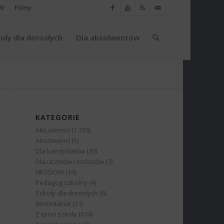
W
Filmy
oły dla dorosłych
Dla absolwentów
KATEGORIE
Aktualności
(1 330)
Absolwenci
(5)
Dla kandydatów
(20)
Dla uczniów i rodziców
(7)
NFOŚiGW
(16)
Pedagog szkolny
(4)
Szkoły dla dorosłych
(6)
Wolontariat
(11)
Z życia szkoły
(674)