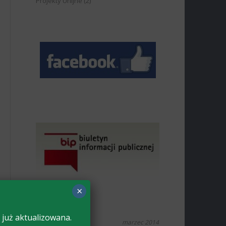
Projekty Unijne
(2)
×
 już aktualizowana.
marzec 2014