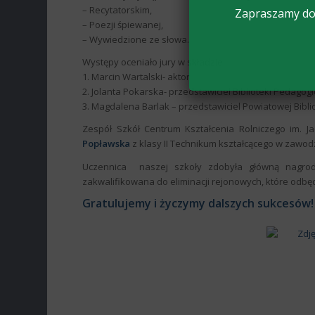
– Recytatorskim,
Zapraszamy do 
– Poezji śpiewanej,
– Wywiedzione ze słowa.
Występy oceniało jury w składzie:
1. Marcin Wartalski- aktor
2. Jolanta Pokarska- przedstawiciel Biblioteki Pedagog
3. Magdalena Barlak – przedstawiciel Powiatowej Biblio
Zespół Szkół Centrum Kształcenia Rolniczego im. J
Popławska
z klasy II Technikum kształcącego w zawodz
Uczennica
naszej szkoły zdobyła główną nagr
zakwalifikowana do eliminacji rejonowych, które odbęd
Gratulujemy i życzymy dalszych sukcesów!