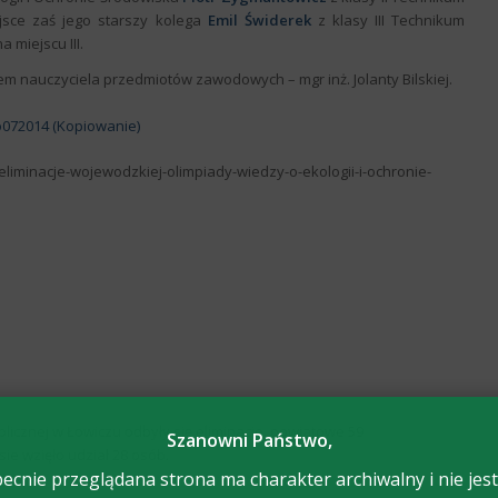
ejsce zaś jego starszy kolega
Emil Świderek
z klasy III Technikum
 miejscu III.
em nauczyciela przedmiotów zawodowych – mgr inż. Jolanty Bilskiej.
/eliminacje-wojewodzkiej-olimpiady-wiedzy-o-ekologii-i-ochronie-
licznej w Łowiczu odbyły się eliminacje
powiatowe 59
Szanowni Państwo,
e wzięło udział 28 osób.
ecnie przeglądana strona ma charakter archiwalny i nie jest