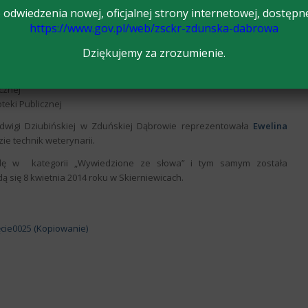
odwiedzenia nowej, oficjalnej strony internetowej, dostępn
https://www.gov.pl/web/zsckr-zdunska-dabrowa
Dziękujemy za zrozumienie.
icznej
teki Publicznej
adwigi Dziubińskiej w Zduńskiej Dąbrowie reprezentowała
Ewelina
ie technik weterynarii.
odę w
kategorii „Wywiedzione ze słowa” i tym samym została
ą się 8 kwietnia 2014 roku w Skierniewicach.