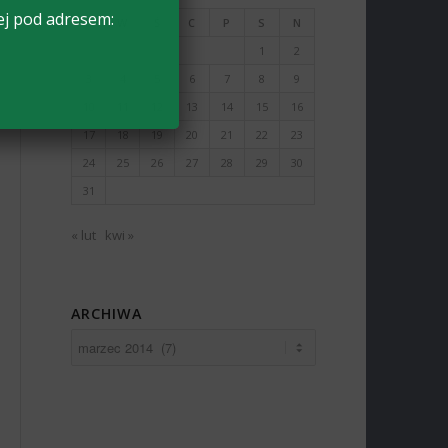
ej pod adresem:
P
W
Ś
C
P
S
N
1
2
3
4
5
6
7
8
9
10
11
12
13
14
15
16
17
18
19
20
21
22
23
24
25
26
27
28
29
30
31
« lut
kwi »
ARCHIWA