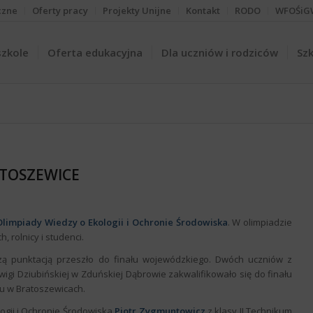
czne
Oferty pracy
Projekty Unijne
Kontakt
RODO
WFOŚiG
szkole
Oferta edukacyjna
Dla uczniów i rodziców
Szk
ATOSZEWICE
Olimpiady Wiedzy o Ekologii i Ochronie Środowiska
. W olimpiadzie
, rolnicy i studenci.
pszą punktacją przeszło do finału wojewódzkiego. Dwóch uczniów z
wigi Dziubińskiej w Zduńskiej Dąbrowie zakwalifikowało się do finału
ku w Bratoszewicach.
ogii i Ochronie Środowiska
Piotr Zygmuntowicz
z klasy II Technikum