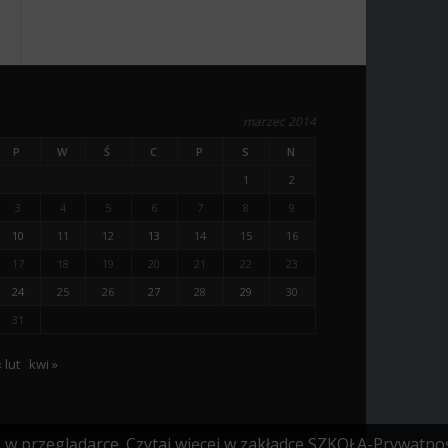
marzec 2014
P
W
Ś
C
P
S
N
1
2
3
4
5
6
7
8
9
10
11
12
13
14
15
16
17
18
19
20
21
22
23
24
25
26
27
28
29
30
31
 lut
kwi »
s w przeglądarce. Czytaj więcej w zakładce SZKOŁA-Prywatnoś