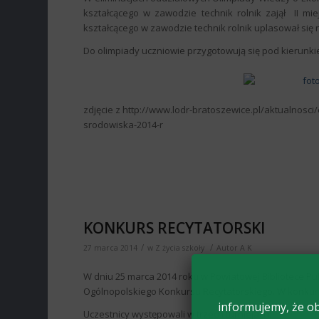
kształcącego w zawodzie technik rolnik zajął
II mi
kształcącego w zawodzie technik rolnik uplasował się na
Do olimpiady uczniowie przygotowują się pod kierunki
zdjęcie z http://www.lodr-bratoszewice.pl/aktualnosci
srodowiska-2014-r
KONKURS RECYTATORSKI
/
/
27 marca 2014
w
Z życia szkoły
Autor
A K
W dniu 25 marca 2014 roku w Powiatowej Bibliotece Pub
Ogólnopolskiego Konkursu Recytatorskiego. W konkursi
informujemy, że ob
Uczestnicy występowali w trzech turniejach: