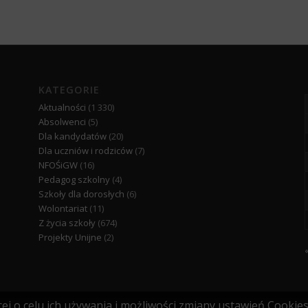
KATEGORIE
Aktualności
(1 330)
Absolwenci
(5)
Dla kandydatów
(20)
Dla uczniów i rodziców
(7)
NFOŚiGW
(16)
Pedagog szkolny
(4)
Szkoły dla dorosłych
(6)
Wolontariat
(11)
Z życia szkoły
(674)
Projekty Unijne
(2)
«
ej o celu ich używania i możliwości zmiany ustawień Cookie