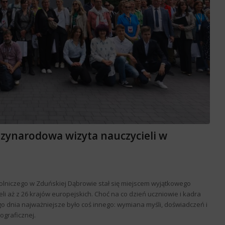
zynarodowa wizyta nauczycieli w
olniczego w Zduńskiej Dąbrowie stał się miejscem wyjątkowego
eli aż z 26 krajów europejskich. Choć na co dzień uczniowie i kadra
ego dnia najważniejsze było coś innego: wymiana myśli, doświadczeń i
eograficznej.