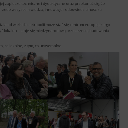
 jej zaplecze techniczne i dydaktyczne oraz przekonać się, że
e przede wszystkim wiedza, innowacje i odpowiedzialność za
ala od wielkich metropolii może stać się centrum europejskiego
być lokalna – staje się międzynarodową przestrzenią budowania
, co lokalne, z tym, co uniwersalne.