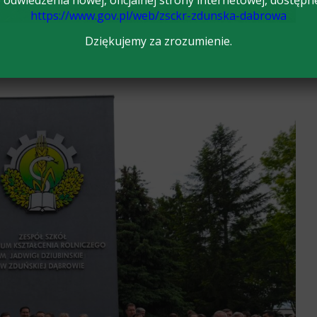
odwiedzenia nowej, oficjalnej strony internetowej, dostępn
https://www.gov.pl/web/zsckr-zdunska-dabrowa
Dziękujemy za zrozumienie.