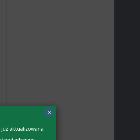
×
 już aktualizowana.