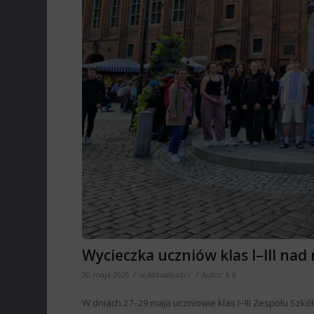
Wycieczka uczniów klas I–III nad
/
/
30 maja 2025
w
Aktualności
Autor
A K
W dniach 27–29 maja uczniowie klas I–III Zespołu Szkó