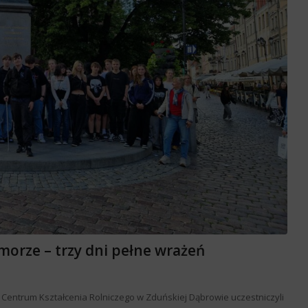
 morze – trzy dni pełne wrażeń
ł Centrum Kształcenia Rolniczego w Zduńskiej Dąbrowie uczestniczyli