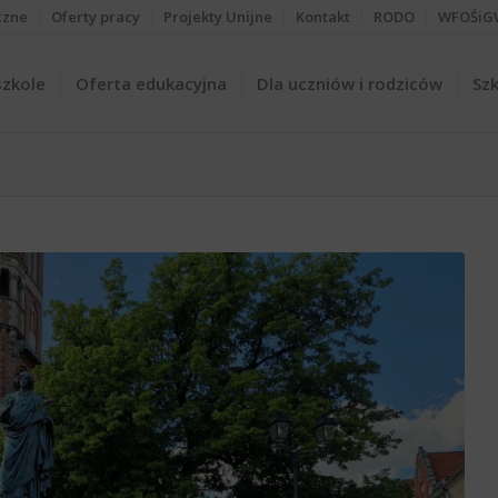
czne
Oferty pracy
Projekty Unijne
Kontakt
RODO
WFOŚiG
szkole
Oferta edukacyjna
Dla uczniów i rodziców
Szk