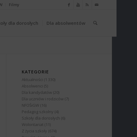
W
Filmy
oły dla dorosłych
Dla absolwentów
KATEGORIE
Aktualności
(1 330)
Absolwenci
(5)
Dla kandydatów
(20)
Dla uczniów i rodziców
(7)
NFOŚiGW
(16)
Pedagog szkolny
(4)
Szkoły dla dorosłych
(6)
Wolontariat
(11)
Z życia szkoły
(674)