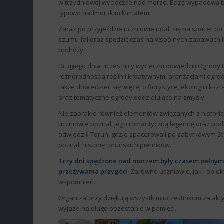
w trzydniowej wycieczce nad morze. Bazą wypadową był
typowo nadmorskim klimatem.
Zaraz po przyjeździe uczniowie udali się na spacer po
szumu fal oraz spędzić czas na wspólnych zabawach i
podróży.
Drugiego dnia uczestnicy wycieczki odwiedzili Ogrody 
różnorodnością roślin i kreatywnymi aranżacjami ogrod
także dowiedzieć się więcej o florystyce, ekologii i ks
oraz tematyczne ogrody oddziałujące na zmysły.
Nie zabrakło również elementów związanych z historią
uczniowie poznali jego romantyczną legendę oraz podziw
odwiedzili Toruń, gdzie spacerowali po zabytkowym Sta
poznali historię toruńskich pierników.
Trzy dni spędzone nad morzem były czasem pełnym
przeżywania przygód.
Zarówno uczniowie, jak i opiek
wspomnień.
Organizatorzy dziękują wszystkim uczestnikom za akty
wyjazd na długo pozostanie w pamięci.