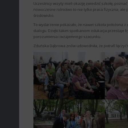
Uczestnicy wizyty mieli okazję zwiedzić szkołę, poznać
nowoczesne rolnictwo to nie tylko praca fizyczna, al
środowisko.
To wydarzenie pokazało, że nawet szkoła położona z d
dialogu. Dzięki takim spotkaniom edukacja przestaje 
porozumienia i wzajemnego szacunku.
Zduńska Dąbrowa znów udowodniła, że potrafi łączyć to