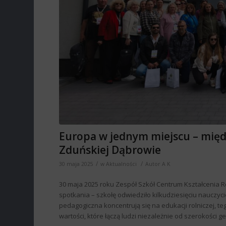
Europa w jednym miejscu – międ
Zduńskiej Dąbrowie
/
/
30 maja 2025
w
Aktualności
Autor
A K
30 maja 2025 roku Zespół Szkół Centrum Kształcenia R
spotkania – szkołę odwiedziło kilkudziesięciu nauczyci
pedagogiczna koncentrują się na edukacji rolniczej, t
wartości, które łączą ludzi niezależnie od szerokości g