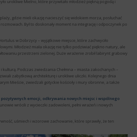
o urokliwe Mielno, które przywitało młodzież piękną pogodą i
 plaży, gdzie mieli okazję nacieszyć się widokiem morza, posłuchać
 rozmowach. Był to doskonały moment na integrację i odpoczynek po
Hortulus w Dobrzycy – wyjątkowe miejsce, które zachwyciło
owymi. Młodzież miała okazję nie tylko podziwiać piękno natury, ale
ztałtowaniu przestrzeni zielonej. Duże wrażenie zrobił labirynt grabowy
 i kulturą. Podczas zwiedzania Chełmna – miasta zakochanych –
iali zabytkową architekturę i urokliwe uliczki. Kolejnego dnia
rym Mieście, zwiedzali gotyckie kościoły i mury obronne, a także
 pozytywnych emocji, odkrywania nowych miejsc i wspólnego
unowie wrócili z wycieczki zadowoleni, pełni wrażeń i nowych
wność, uśmiech i wzorowe zachowanie, które sprawiły, że ten