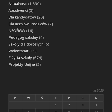
Aktualności
(1 330)
Absolwenci
(5)
Dla kandydatów
(20)
Dla uczniów i rodziców
(7)
NFOŚiGW
(16)
Pedagog szkolny
(4)
Szkoły dla dorosłych
(6)
Wolontariat
(11)
Z życia szkoły
(674)
Projekty Unijne
(2)
maj 2025
P
W
Ś
C
P
S
N
1
2
3
4
5
6
7
8
9
10
11