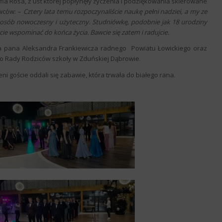
fia Rosa, z ust której popłynęły życzenia i podziękowania skierowane
wców: –
Cztery lata temu rozpoczynaliście naukę pełni nadziei, a my ze
posób nowoczesny i użyteczny. Studniówkę, podobnie jak 18 urodziny
ecie wspominać do końca życia.
Bawcie się zatem i radujcie.
nia pana Aleksandra Frankiewicza radnego Powiatu Łowickiego oraz
 Rady Rodziców szkoły w Zduńskiej Dąbrowie.
ni goście oddali się zabawie, która trwała do białego rana.