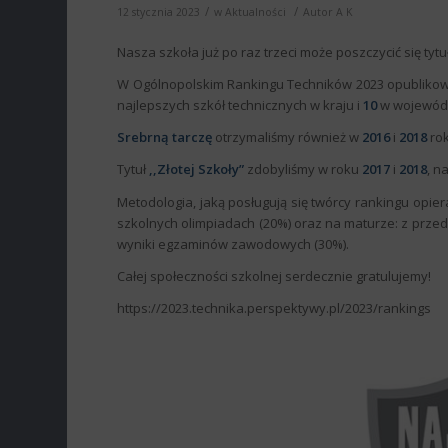
/
/
12 stycznia 2023
w
Aktualności
Autor
A K
Nasza szkoła już po raz trzeci może poszczycić się tyt
W Ogólnopolskim Rankingu Techników 2023 opubliko
najlepszych szkół technicznych w kraju i
10
w wojewódz
Srebrną tarczę
otrzymaliśmy również w
2016
i
2018
rok
Tytuł
,,Złotej Szkoły”
zdobyliśmy w roku
2017
i
2018
, n
Metodologia, jaką posługują się twórcy rankingu opiera 
szkolnych olimpiadach (20%) oraz na maturze: z prz
wyniki egzaminów zawodowych (30%).
Całej społeczności szkolnej serdecznie gratulujemy!
https://2023.technika.perspektywy.pl/2023/rankings