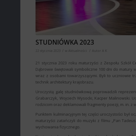
STUDNIÓWKA 2023
/
/
22 stycznia 2023
w
Aktualności
Autor
A K
21 stycznia 2023 roku maturzyści z Zespołu Szkół Ce
Dąbrowie świętowali symboliczne 100 dni do matury w
wraz z osobami towarzyszącymi. Byli to uczniowie trz
technik architektury krajobrazu.
Uroczystą galę studniówkową poprowadzili reprezent
Grabarczyk, Wojciech Wysocki, Kacper Malinowski. Uc
rodzicom oraz deklamowali fragmenty poezji, m. in. z w
Punktem kulminacyjnym tej części uroczystości był oc
maturzyści zatańczyli do muzyki z filmu „Pan Tade
wychowania fizycznego.