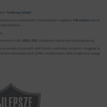
ułem
“Srebrnej Szkoły”
.
wanym przez czasopismo „Perspektywy” zajęliśmy
145 miejsce
wśród
twie łódzkim.
u.
atomiast w roku
2020
i
2021
zostaliśmy odznaczeni brązową tarczą.
się na kilku kryteriach. Jeśli chodzi o technika, to oprócz osiągnięć w
edmiotów obowiązkowych (20%) i dodatkowych (30%) wzięto pod uwagę