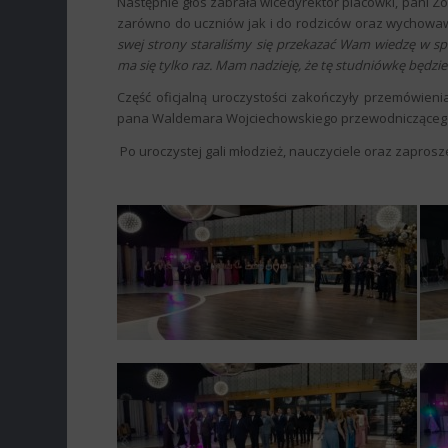
Następnie głos zabrała wicedyrektor placówki, pani Zo
zarówno do uczniów jak i do rodziców oraz wychowa
swej strony staraliśmy się przekazać Wam wiedzę w s
ma się tylko raz. Mam nadzieję, że tę studniówkę będzi
Część oficjalną uroczystości zakończyły przemówie
pana Waldemara Wojciechowskiego przewodniczącego
Po uroczystej gali młodzież, nauczyciele oraz zaprosze