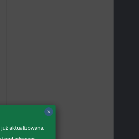
×
 już aktualizowana.