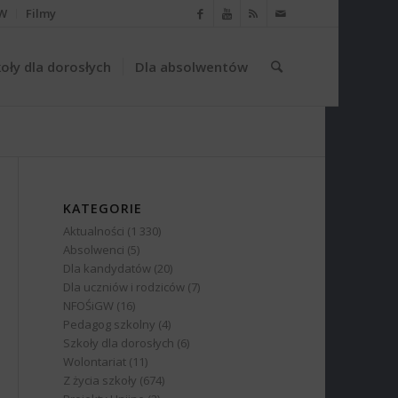
W
Filmy
oły dla dorosłych
Dla absolwentów
KATEGORIE
Aktualności
(1 330)
Absolwenci
(5)
Dla kandydatów
(20)
Dla uczniów i rodziców
(7)
NFOŚiGW
(16)
Pedagog szkolny
(4)
Szkoły dla dorosłych
(6)
Wolontariat
(11)
Z życia szkoły
(674)