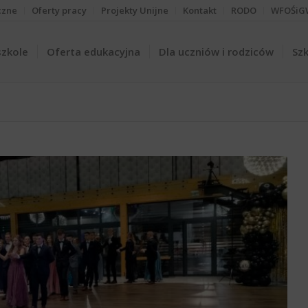
czne
Oferty pracy
Projekty Unijne
Kontakt
RODO
WFOŚiG
szkole
Oferta edukacyjna
Dla uczniów i rodziców
Szk