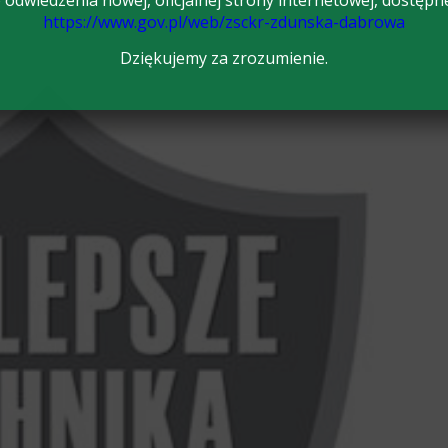
odwiedzenia nowej, oficjalnej strony internetowej, dostępn
https://www.gov.pl/web/zsckr-zdunska-dabrowa
Dziękujemy za zrozumienie.