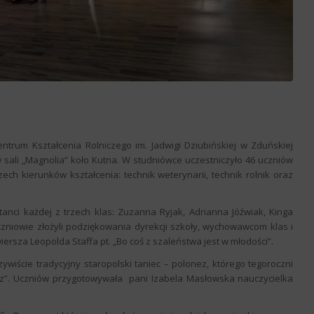
ntrum Kształcenia Rolniczego im. Jadwigi Dziubińskiej w Zduńskiej
 sali „Magnolia” koło Kutna. W studniówce uczestniczyło 46 uczniów
ech kierunków kształcenia: technik weterynarii, technik rolnik oraz
anci każdej z trzech klas: Zuzanna Ryjak, Adrianna Jóźwiak, Kinga
zniowie złożyli podziękowania dyrekcji szkoły, wychowawcom klas i
iersza Leopolda Staffa pt. „Bo coś z szaleństwa jest w młodości”.
zywiście tradycyjny staropolski taniec – polonez, którego tegoroczni
usz”. Uczniów przygotowywała pani Izabela Masłowska nauczycielka