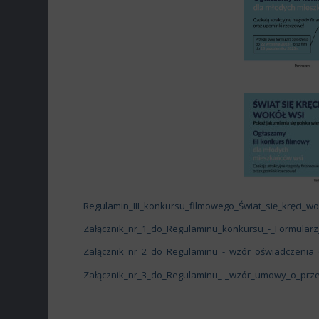
Regulamin_III_konkursu_filmowego_Świat_się_kręci_w
Załącznik_nr_1_do_Regulaminu_konkursu_-_Formularz_z
Załącznik_nr_2_do_Regulaminu_-_wzór_oświadczenia_os
Załącznik_nr_3_do_Regulaminu_-_wzór_umowy_o_przeni