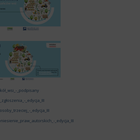
okół_wsi_-_podpisany
głoszenia_-_edycja_III
oby_trzeciej_-_edycja_III
esienie_praw_autorskich_-_edycja_III