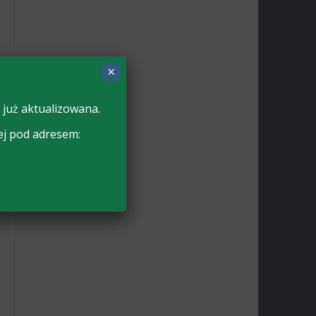
×
 już aktualizowana.
ej pod adresem: