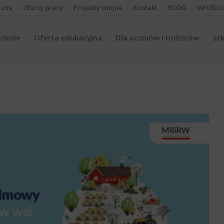
czne
Oferty pracy
Projekty Unijne
Kontakt
RODO
WFOŚiG
szkole
Oferta edukacyjna
Dla uczniów i rodziców
Szk