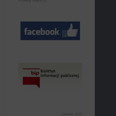
Projekty Unijne
(2)
czerwiec 2023