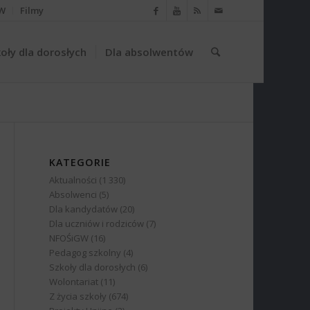
W
Filmy
oły dla dorosłych
Dla absolwentów
KATEGORIE
Aktualności
(1 330)
Absolwenci
(5)
Dla kandydatów
(20)
Dla uczniów i rodziców
(7)
NFOŚiGW
(16)
Pedagog szkolny
(4)
Szkoły dla dorosłych
(6)
Wolontariat
(11)
Z życia szkoły
(674)