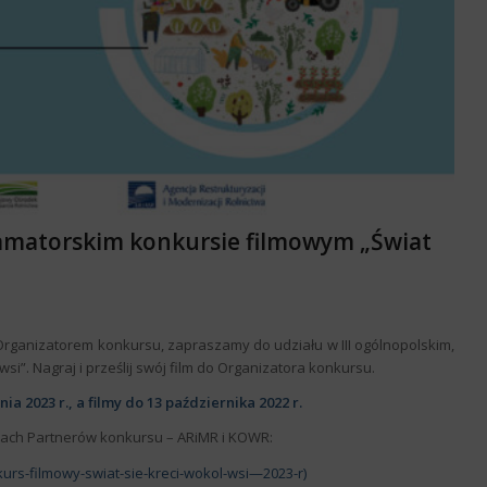
, amatorskim konkursie filmowym „Świat
t Organizatorem konkursu, zapraszamy do udziału w III ogólnopolskim,
si”. Nagraj i prześlij swój film do Organizatora konkursu.
 2023 r., a filmy do 13 października 2022 r.
onach Partnerów konkursu – ARiMR i KOWR:
kurs-filmowy-swiat-sie-kreci-wokol-wsi—2023-r)