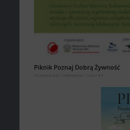
Piknik Poznaj Dobrą Żywność
/
/
14 czerwca 2023
w
Aktualności
Autor
A K