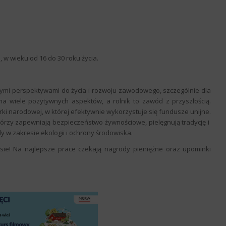
w wieku od 16 do 30 roku życia.
wymi perspektywami do życia i rozwoju zawodowego, szczególnie dla
ma wiele pozytywnych aspektów, a rolnik to zawód z przyszłością.
ki narodowej, w której efektywnie wykorzystuje się fundusze unijne.
órzy zapewniają bezpieczeństwo żywnościowe, pielęgnują tradycję i
y w zakresie ekologii i ochrony środowiska.
ie! Na najlepsze prace czekają nagrody pieniężne oraz upominki