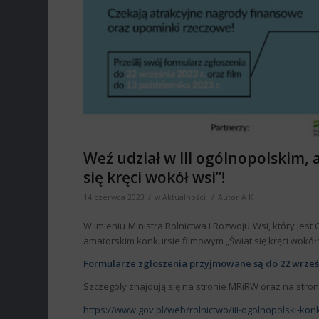
Weź udział w III ogólnopolskim
się kręci wokół wsi”!
/
/
14 czerwca 2023
w
Aktualności
Autor
A K
W imieniu Ministra Rolnictwa i Rozwoju Wsi, który jes
amatorskim konkursie filmowym „Świat się kręci wokół w
Formularze zgłoszenia przyjmowane są do 22 września
Szczegóły znajdują się na stronie MRiRW oraz na str
https://www.gov.pl/web/rolnictwo/iii-ogolnopolski-kon