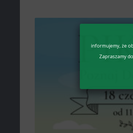
informujemy, że ob
Zapraszamy do 