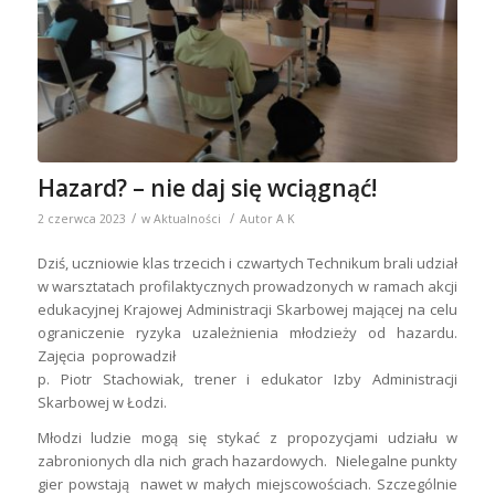
Hazard? – nie daj się wciągnąć!
/
/
2 czerwca 2023
w
Aktualności
Autor
A K
Dziś, uczniowie klas trzecich i czwartych Technikum brali udział
w warsztatach profilaktycznych prowadzonych w ramach akcji
edukacyjnej Krajowej Administracji Skarbowej mającej na celu
ograniczenie ryzyka uzależnienia młodzieży od hazardu.
Zajęcia poprowadził
p. Piotr Stachowiak, trener i edukator Izby Administracji
Skarbowej w Łodzi.
Młodzi ludzie mogą się stykać z propozycjami udziału w
zabronionych dla nich grach hazardowych. Nielegalne punkty
gier powstają nawet w małych miejscowościach. Szczególnie