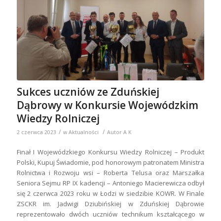
Sukces uczniów ze Zduńskiej
Dąbrowy w Konkursie Wojewódzkim
Wiedzy Rolniczej
/
/
2 czerwca 2023
w
Aktualności
Autor
A K
Finał I Wojewódzkiego Konkursu Wiedzy Rolniczej – Produkt
Polski, Kupuj Świadomie, pod honorowym patronatem Ministra
Rolnictwa i Rozwoju wsi – Roberta Telusa oraz Marszałka
Seniora Sejmu RP IX kadencji – Antoniego Macierewicza odbył
się 2 czerwca 2023 roku w Łodzi w siedzibie KOWR. W Finale
ZSCKR im. Jadwigi Dziubińskiej w Zduńskiej Dąbrowie
reprezentowało dwóch uczniów technikum kształcącego w