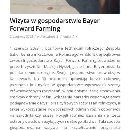
Wizyta w gospodarstwie Bayer
Forward Farming
/
/
2 czerwca 2023
w
Aktualności
Autor
A K
1 czerwca 2023 r. uczniowie technikum rolniczego Zespołu
Szkół Centrum Kształcenia Rolniczego w Zduńskiej Dąbrowie
zwiedzili gospodarstwo Bayer Forward Farming prowadzone
przez Krzysztofa i Macieja Nykiel, gdzie firma Bayer posiada
poletka demonstracyjne. Swoje gospodarstwo prowadzą w
Kaszewach. Na 90 hektarach uprawiają buraki cukrowe,
pszenicę i kukurydzę. W gospodarstwie wprowadzili szereg
zrównoważonych rozwiązań, w tym optymalizację stosowania
środków ochrony roślin, wdrożenie narzędzi wspomagających
podejmowanie decyzji oraz cyfrowych rozwiązań rolniczych, a
także wykorzystanie nowoczesnych odmian roślin odpornych
na szkodniki czy suszę. Podjęli również działania na rzecz
ochrony owadów zapylających i dzikiego ptactwa. Taki sposób
gospodarowania wpływa na kształtowanie przyszłości