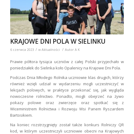
KRAJOWE DNI POLA W SIELINKU
/
/
6 czerwca 2023
w
Aktualności
Autor
A K
Prawie półtora tysiąca uczniów z całej Polski przyjechało w
poniedziałek do Sielinka koło Opalenicy na Krajowe Dni Pola.
Podczas Dnia Młodego Rolnika uczniowie klas drugich, którzy
również wzięli udział w wydarzeniu mogli uczestniczyć w
lekcjach polowych, w praktyce przekonać się, jak wygląda
nowoczesne rolnictwo. Ponadto, mogli obejrzeć na żywo
pokazy polowe oraz zwierzęce oraz spotkać się z
Wiceministrem Rolnictwa i Rozwoju Wsi Panem Ryszardem
Bartosikiem.
Na koniec rozstrzygnięty został także konkurs Rolniczy QR
kod, w którym uczestniczyli uczniowie obecni na Krajowych