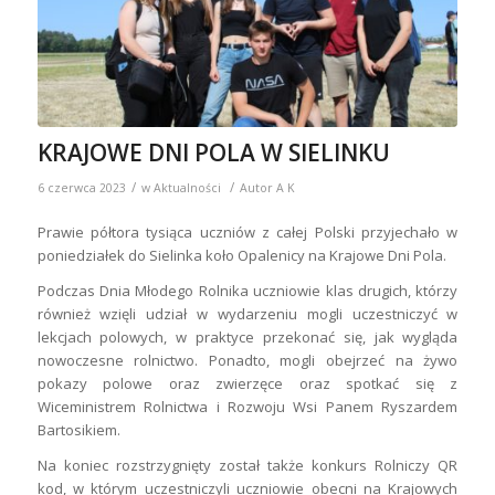
KRAJOWE DNI POLA W SIELINKU
/
/
6 czerwca 2023
w
Aktualności
Autor
A K
Prawie półtora tysiąca uczniów z całej Polski przyjechało w
poniedziałek do Sielinka koło Opalenicy na Krajowe Dni Pola.
Podczas Dnia Młodego Rolnika uczniowie klas drugich, którzy
również wzięli udział w wydarzeniu mogli uczestniczyć w
lekcjach polowych, w praktyce przekonać się, jak wygląda
nowoczesne rolnictwo. Ponadto, mogli obejrzeć na żywo
pokazy polowe oraz zwierzęce oraz spotkać się z
Wiceministrem Rolnictwa i Rozwoju Wsi Panem Ryszardem
Bartosikiem.
Na koniec rozstrzygnięty został także konkurs Rolniczy QR
kod, w którym uczestniczyli uczniowie obecni na Krajowych