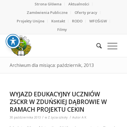
Strona Główna
Aktualności
Zamówienia Publiczne
Oferty pracy
Projekty Unijne
Kontakt
RODO
WFOŚiGW
Filmy
Archiwum dla misiąca: październik, 2013
WYJAZD EDUKACYJNY UCZNIÓW
ZSCKR W ZDUŃSKIEJ DĄBROWIE W
RAMACH PROJEKTU CEKIN
/
/
30 października 2013
w
Z życia szkoły
Autor
A K