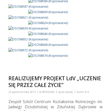
REALIZUJEMY PROJEKT LdV „UCZENIE
SIĘ PRZEZ CAŁE ŻYCIE”
/
/
23 października 2013
w
NFOŚiGW
,
Z życia szkoły
Autor
A K
Zespół Szkól Centrum Kształcenia Rolniczego im.
Jadwigi Dziubińskiej w Zduńskiej Dąbrowie w