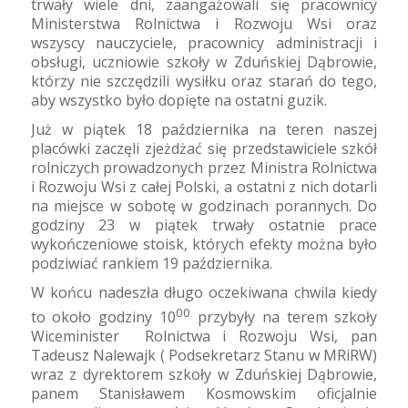
trwały wiele dni, zaangażowali się pracownicy
Ministerstwa Rolnictwa i Rozwoju Wsi oraz
wszyscy nauczyciele, pracownicy administracji i
obsługi, uczniowie szkoły w Zduńskiej Dąbrowie,
którzy nie szczędzili wysiłku oraz starań do tego,
aby wszystko było dopięte na ostatni guzik.
Już w piątek 18 października na teren naszej
placówki zaczęli zjeżdżać się przedstawiciele szkół
rolniczych prowadzonych przez Ministra Rolnictwa
i Rozwoju Wsi z całej Polski, a ostatni z nich dotarli
na miejsce w sobotę w godzinach porannych. Do
godziny 23 w piątek trwały ostatnie prace
wykończeniowe stoisk, których efekty można było
podziwiać rankiem 19 października.
W końcu nadeszła długo oczekiwana chwila kiedy
00
to około godziny 10
przybyły na terem szkoły
Wiceminister
Rolnictwa i Rozwoju Wsi, pan
Tadeusz Nalewajk ( Podsekretarz Stanu w MRiRW)
wraz z dyrektorem szkoły w Zduńskiej Dąbrowie,
panem Stanisławem Kosmowskim oficjalnie