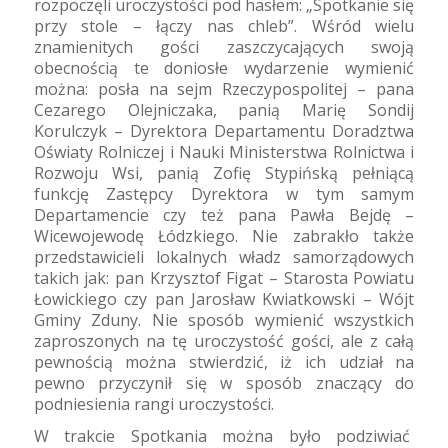
rozpoczęli uroczystości pod hasłem: „Spotkanie się
przy stole – łączy nas chleb”. Wśród wielu
znamienitych gości zaszczycających swoją
obecnością te doniosłe wydarzenie wymienić
można: posła na sejm Rzeczypospolitej – pana
Cezarego Olejniczaka, panią Marię Sondij
Korulczyk – Dyrektora Departamentu Doradztwa
Oświaty Rolniczej i Nauki Ministerstwa Rolnictwa i
Rozwoju Wsi, panią Zofię Stypińską pełniącą
funkcję Zastępcy Dyrektora w tym samym
Departamencie czy też pana Pawła Bejdę –
Wicewojewodę Łódzkiego. Nie zabrakło także
przedstawicieli lokalnych władz samorządowych
takich jak: pan Krzysztof Figat – Starosta Powiatu
Łowickiego czy pan Jarosław Kwiatkowski – Wójt
Gminy Zduny. Nie sposób wymienić wszystkich
zaproszonych na tę uroczystość gości, ale z całą
pewnością można stwierdzić, iż ich udział na
pewno przyczynił się w sposób znaczący do
podniesienia rangi uroczystości.
W trakcie Spotkania można było podziwiać