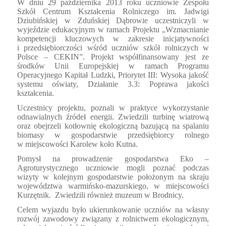
W dniu 29 października 2013 roku uczniowie Zespołu
Szkół Centrum Kształcenia Rolniczego im. Jadwigi
Dziubińskiej w Zduńskiej Dąbrowie uczestniczyli w
wyjeździe edukacyjnym w ramach Projektu „Wzmacnianie
kompetencji kluczowych w zakresie inicjatywności
i przedsiębiorczości wśród uczniów szkół rolniczych w
Polsce – CEKIN”.
Projekt współfinansowany jest ze
środków Unii Europejskiej w ramach Programu
Operacyjnego Kapitał Ludzki, Priorytet III: Wysoka jakość
systemu oświaty, Działanie 3.3: Poprawa jakości
kształcenia.
Uczestnicy projektu, poznali w praktyce wykorzystanie
odnawialnych źródeł energii. Zwiedzili turbinę wiatrową
oraz obejrzeli kotłownię ekologiczną bazującą na spalaniu
biomasy w gospodarstwie przedsiębiorcy rolnego
w miejscowości Karolew koło Kutna.
Pomysł na prowadzenie gospodarstwa Eko –
Agroturystycznego uczniowie mogli poznać podczas
wizyty w kolejnym gospodarstwie położonym na skraju
województwa warmińsko-mazurskiego, w miejscowości
Kurzętnik.
Zwiedzili również muzeum w Brodnicy.
Celem wyjazdu było ukierunkowanie uczniów na własny
rozwój zawodowy związany z rolnictwem ekologicznym,