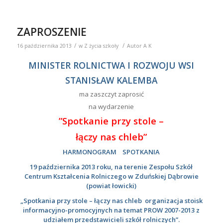
Ireneusz Drozdowski, Naczelnik Wydziału Spółdzielczości
Rolniczej i Grup Producentów Rolnych w Departamencie
Doradztwa, Oświaty Rolniczej i Nauki
godz.11.45-12.00
Przerwa
godz.12.00-12.45
Podsumowanie PROW 2007-2013 oraz
założenia nowego okresu programowania 2014-2020 –
Przemysław Saltarski, Radca Ministra w Departamencie
Rozwoju Obszarów Wiejskich
godz.12.45-13.00
Przerwa
godz.13.00-14.00
Rola chleba we współczesnym świecie
– Walentyna Rakiel-Czarnecka – Prezes Fundacji Dobre
Życie