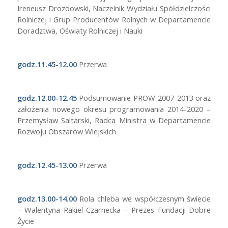
W dniu 11 października 2013 roku
w
Zespole Szkół Centrum
Kształcenia Rolniczego w Golądkowie
odbyły się obchody Dnia
Edukacji Narodowej szkół prowadzonych przez Ministra
Rolnictwa i Rozwoju Wsi. W obchodach uczestniczył
Podsekretarz Stanu Tadeusz Nalewajk, Dyrektor Departamentu
Doradztwa Oświaty Rolniczej i Nauki MRiRW Pani Maria Sondij –
Korulczyk oraz inni przedstawiciele resortu, kuratorium oświaty i
władz samorządowych.
Nauczyciele szkół rolniczych otrzymali z okazji DEN nagrody
i wyróżnienia (Krzyże Zasługi, Medale MEN, odznaki „Zasłużony
dla Rolnictwa” oraz nagrody Ministra Rolnictwa i Rozwoju Wsi i
nagrody Ministra Edukacji Narodowej). Z radością informujemy, iż
z naszej szkoły nagrodę Ministra Edukacji Narodowej otrzymała
Pani Zofia Rosa, wicedyrektor szkoły. W ubiegłym roku szkolnym
pod kierunkiem Pani wicedyrektor wyróżnienie w Ogólnopolskim
Konkursie „Jestem szefową” zdobyła uczennica Arletta
Litwinowicz. Nagrodę Ministra Rolnictwa i Rozwoju Wsi otrzymała
Pani Bogumiła Łaniecka, nauczycielka produkcji zwierzęcej,
która przygotowała laureata etapu centralnego Olimpiady
Wiedzy
i Umiejętności Rolniczych w bloku „produkcja zwierzęca”. Piotr
Jadczak obecnie uczeń klasy IV Technikum prowadzącego
kształcenie w zawodzie technik weterynarii zajął III miejsce w