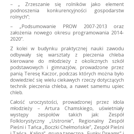
– „ Zrzeszanie się rolników jako element
podnoszenia konkurencyjności gospodarstw
rolnych”;
– „Podsumowanie PROW 2007-2013 oraz
założenia nowego okresu programowania 2014-
2020”.
Z kolei w budynku praktycznej nauki zawodu
odbywały się warsztaty z pieczenia chleba
kierowane do młodzieży z okolicznych szkół
podstawowych i gimnazjów, prowadzone przez
panią Teresę Kaczor, podczas których można było
dowiedzieć się wielu ciekawych rzeczy dotyczących
technik pieczenia chleba, a nawet samemu upiec
chleb.
Całość uroczystości, prowadzonej przez idola
młodzieży – Artura Chamskiego, uświetniały
występy zespołów takich jak: Zespół
Folklorystyczny „Ustronie”, Regionalny Zespół
Pieśni i Tańca „Boczki Chełmońskie”, Zespół Pieśni
i Tańca „Kalina”, grupa taneczna „Funky Dreams” i