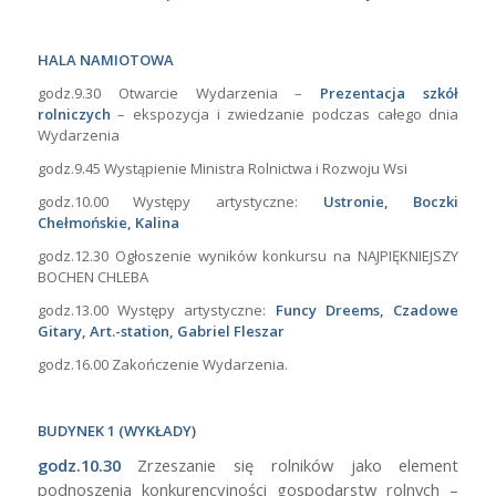
BUDYNEK 2 Prezentacja firm
region łowicki
BUDYNEK 3
Godz.11.00-14.00 Warsztaty z pieczenia chleba
BOISKO SZKOLNE
godz. 12.00 Grochówka wojskowa – kuchnia polowa
godz.13.00 Pieczenie dzika – Nadleśnictwo Łowicz
CENTRALNE OBCHODY DEN W
SZKOŁACH PROWADZONYCH PRZEZ
MINISTRA ROLNICTWA I ROZWOJU
WSI
/
/
15 października 2013
w
Z życia szkoły
Autor
A K