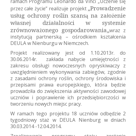
ramach Programu Leonardo da Vinci „Uczenie się
„Prowadzenie
przez całe życie” realizuje projekt
us
ug ochrony ro
lin szans
na za
o
enie
ł
ś
ą
ł
ż
w
asnej dzia
alno
ci w systemie
ł
ł
ś
zr
ó
wnowa
onego gospodarowania
„
ż
wraz z
instytucją partnerską – ośrodkiem kształcenia
DEULA w Nienburgu w Niemczech.
Projekt realizowany jest od 1.10.2013r. do
30.06.2014r.
zakłada nabycie umiejętności z
zakresu obsługi nowoczesnych opryskiwaczy z
uwzględnieniem wykonywania zabiegów, zgodnie
z zasadami ochrony roślin, ochrony środowiska i
przepisami prawa europejskiego, która będzie
prowadziła do zwiększenia aktywności zawodowej
uczniów i poprawienie ich przedsiębiorczości w
tworzeniu nowych miejsc pracy.
W ramach tego projektu 18 uczniów odbędzie 2
tygodniowy staż w DEULA Nienburg w dniach
30.03.2014 -12.04.2014.