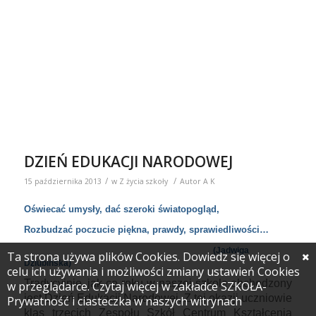
przystąpili do ślubowania, które na stałe już wpisało
się w część obchodów Dnia Edukacji Narodowej.
Nadszedł też czas na część artystyczną
przygotowaną przez uczniów klas trzecich.
W tym dniu obchodzimy również dzień Patrony
Szkoły – Jadwigi Dziubińskiej. Delegacja uczniów
złożyła kwiaty pod pamiątkowymi tablicami: Jadwigi
Dziubińskiej oraz Leonildy i Kazimierza
Wyszomirskich.
Uroczystość zakończyła się podziękowaniami
przedstawicieli Samorządu Uczniowskiego
skierowanymi do nauczycieli i pozostałych
pracowników szkoły.
Ta strona używa plików Cookies. Dowiedz się więcej o
celu ich używania i możliwości zmiany ustawień Cookies
w przeglądarce. Czytaj więcej w zakładce SZKOŁA-
Prywatność i ciasteczka w naszych witrynach