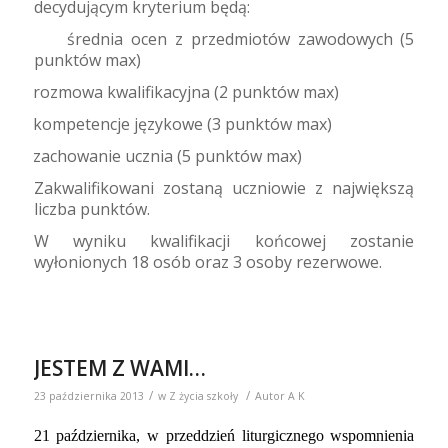
decydującym kryterium będą:
średnia ocen z przedmiotów zawodowych (5
·
punktów max)
rozmowa kwalifikacyjna (2 punktów max)
·
kompetencje językowe (3 punktów max)
·
zachowanie ucznia (5 punktów max)
·
Zakwalifikowani zostaną uczniowie z największą
liczba punktów.
W wyniku kwalifikacji końcowej zostanie
wyłonionych 18 osób oraz 3 osoby rezerwowe.
JESTEM Z WAMI…
/
/
23 października 2013
w
Z życia szkoły
Autor
A K
21 października, w przeddzień liturgicznego wspomnienia