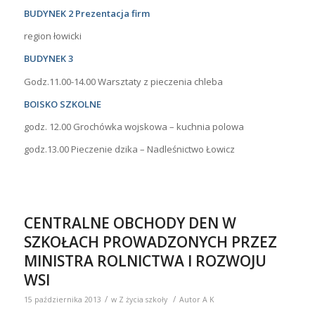
kraju.
Serdecznie gratulujemy oraz życzymy kolejnych
sukcesów.