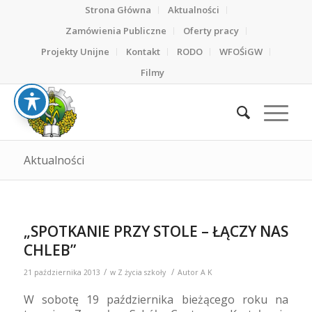
Strona Główna
Aktualności
Zamówienia Publiczne
Oferty pracy
Projekty Unijne
Kontakt
RODO
WFOŚiGW
Filmy
Aktualności
„SPOTKANIE PRZY STOLE – ŁĄCZY NAS
CHLEB”
/
/
21 października 2013
w
Z życia szkoły
Autor
A K
W sobotę 19 października bieżącego roku na