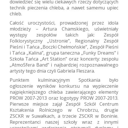
dowiedzieć się wielu ciekawych rzeczy dotyczących
technik pieczenia chleba, a nawet samemu upiec
chleb.
Całość uroczystości, prowadzonej przez idola
młodzieży – Artura Chamskiego, uświetniały
występy zespołów takich jak: Zespół
Folklorystyczny „Ustronie”, Regionalny Zespół
Pieśni i Tańca „Boczki Chełmońskie”, Zespół Pieśni
i Tańca „Kalina”, grupa taneczna „Funky Dreams” i
Szkoła Tańca „Art Station” oraz koncerty: zespołu
„AtmoSfera Band” i najbardziej rozpoznawalnego
artysty tego dnia czyli Gabriela Fleszara.
Punktem kulminacyjnym Spotkania było
ogłoszenie wyników konkursu na wypieczenie
najpiękniejszego chleba zawierającego elementy
PROW 2007-2013 oraz logotypy PROW 2007-2013.
Pierwsze miejsce zajął Zespół Szkół Centrum
Kształcenia Rolniczego w Chrobrzu, drugie
ZSCKR w Suwałkach, a trzecie ZSCKR w Boninie.
Reprezentanci naszej szkoły wraz z innymi
uczestnikami wydarzenia otrzymali dyplomy i