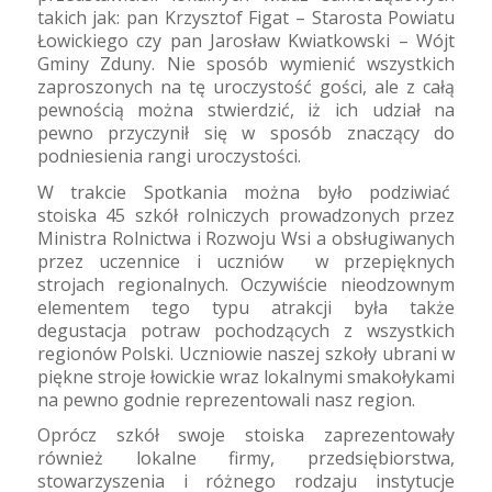
takich jak: pan Krzysztof Figat – Starosta Powiatu
Łowickiego czy pan Jarosław Kwiatkowski – Wójt
Gminy Zduny. Nie sposób wymienić wszystkich
zaproszonych na tę uroczystość gości, ale z całą
pewnością można stwierdzić, iż ich udział na
pewno przyczynił się w sposób znaczący do
podniesienia rangi uroczystości.
W trakcie Spotkania można było podziwiać
stoiska 45 szkół rolniczych prowadzonych przez
Ministra Rolnictwa i Rozwoju Wsi a obsługiwanych
przez uczennice i uczniów
w przepięknych
strojach regionalnych. Oczywiście nieodzownym
elementem tego typu atrakcji była także
degustacja potraw pochodzących z wszystkich
regionów Polski. Uczniowie naszej szkoły ubrani w
piękne stroje łowickie wraz lokalnymi smakołykami
na pewno godnie reprezentowali nasz region.
Oprócz szkół swoje stoiska zaprezentowały
również lokalne firmy, przedsiębiorstwa,
stowarzyszenia i różnego rodzaju instytucje