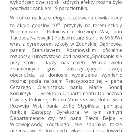
wykończeniowe stoisk, których efekty można było
podziwiać rankiem 19 października.
W końcu nadeszła długo oczekiwana chwila kiedy
00
to około godziny 10
przybyły na terem szkoły
Wiceminister
Rolnictwa i Rozwoju Wsi, pan
Tadeusz Nalewajk ( Podsekretarz Stanu w MRiRW)
wraz z dyrektorem szkoły w Zduńskiej Dąbrowie,
panem Stanisławem Kosmowskim oficjalnie
rozpoczęli uroczystości pod hasłem: „Spotkanie się
przy stole – łączy nas chleb”. Wśród wielu
znamienitych gości zaszczycających swoją
obecnością te doniosłe wydarzenie wymienić
można: posła na sejm Rzeczypospolitej – pana
Cezarego Olejniczaka, panią Marię Sondij
Korulczyk – Dyrektora Departamentu Doradztwa
Oświaty Rolniczej i Nauki Ministerstwa Rolnictwa i
Rozwoju Wsi, panią Zofię Stypińską pełniącą
funkcję Zastępcy Dyrektora w tym samym
Departamencie czy też pana Pawła Bejdę –
Wicewojewodę Łódzkiego. Nie zabrakło także
przedstawicieli lokalnych władz samorządowych