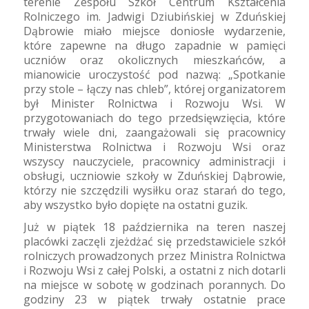
terenie Zespołu Szkół Centrum Kształcenia
Rolniczego im. Jadwigi Dziubińskiej w Zduńskiej
Dąbrowie miało miejsce doniosłe wydarzenie,
które zapewne na długo zapadnie w pamięci
uczniów oraz okolicznych mieszkańców, a
mianowicie uroczystość pod nazwą: „Spotkanie
przy stole – łączy nas chleb”, której organizatorem
był Minister Rolnictwa i Rozwoju Wsi. W
przygotowaniach do tego przedsięwzięcia, które
trwały wiele dni, zaangażowali się pracownicy
Ministerstwa Rolnictwa i Rozwoju Wsi oraz
wszyscy nauczyciele, pracownicy administracji i
obsługi, uczniowie szkoły w Zduńskiej Dąbrowie,
którzy nie szczędzili wysiłku oraz starań do tego,
aby wszystko było dopięte na ostatni guzik.
Już w piątek 18 października na teren naszej
placówki zaczęli zjeżdżać się przedstawiciele szkół
rolniczych prowadzonych przez Ministra Rolnictwa
i Rozwoju Wsi z całej Polski, a ostatni z nich dotarli
na miejsce w sobotę w godzinach porannych. Do
godziny 23 w piątek trwały ostatnie prace