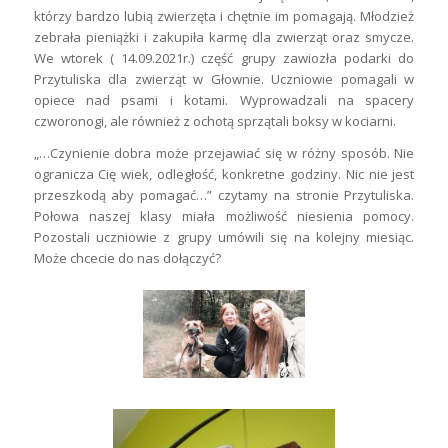
którzy bardzo lubią zwierzęta i chętnie im pomagają. Młodzież
zebrała pieniążki i zakupiła karmę dla zwierząt oraz smycze.
We wtorek ( 14.09.2021r.) część grupy zawiozła podarki do
Przytuliska dla zwierząt w Głownie. Uczniowie pomagali w
opiece nad psami i kotami. Wyprowadzali na spacery
czworonogi, ale również z ochotą sprzątali boksy w kociarni.
„…Czynienie dobra może przejawiać się w różny sposób. Nie
ogranicza Cię wiek, odległość, konkretne godziny. Nic nie jest
przeszkodą aby pomagać…” czytamy na stronie Przytuliska.
Połowa naszej klasy miała możliwość niesienia pomocy.
Pozostali uczniowie z grupy umówili się na kolejny miesiąc.
Może chcecie do nas dołączyć?