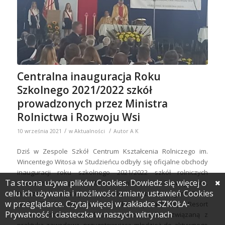
Centralna inauguracja Roku
Szkolnego 2021/2022 szkół
prowadzonych przez Ministra
Rolnictwa i Rozwoju Wsi
/
/
10 września 2021
w
Aktualności
Autor
A K
Dziś w Zespole Szkół Centrum Kształcenia Rolniczego im.
Wincentego Witosa w Studzieńcu odbyły się oficjalne obchody
inauguracji roku szkolnego 2021/2022 szkół rolniczych
Ta strona używa plików Cookies. Dowiedz się więcej o
prowadzonych przez Ministra Rolnictwa i Rozwoju Wsi.
celu ich używania i możliwości zmiany ustawień Cookies
Podczas dzisiejszej uroczystości minister Grzegorz Puda
w przeglądarce. Czytaj więcej w zakładce SZKOŁA-
podkreślił, że rolnictwu potrzebni są fachowcy. Resort
Prywatność i ciasteczka w naszych witrynach
rolnictwa stawia na edukację nierozerwalnie związaną z