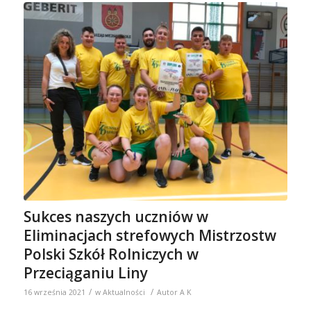
Sukces naszych uczniów w
Eliminacjach strefowych Mistrzostw
Polski Szkół Rolniczych w
Przeciąganiu Liny
/
/
16 września 2021
w
Aktualności
Autor
A K