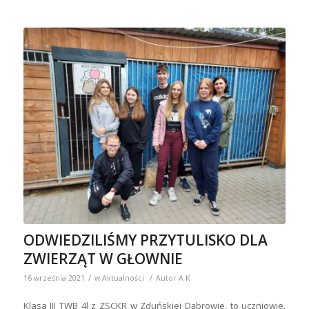
ODWIEDZILIŚMY PRZYTULISKO DLA
ZWIERZĄT W GŁOWNIE
/
/
16 września 2021
w
Aktualności
Autor
A K
Klasa III TWB 4l z ZSCKR w Zduńskiej Dąbrowie, to uczniowie,