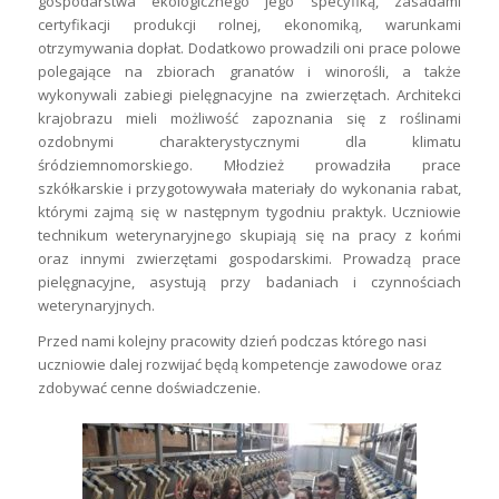
gospodarstwa ekologicznego jego specyfiką, zasadami
certyfikacji produkcji rolnej, ekonomiką, warunkami
otrzymywania dopłat. Dodatkowo prowadzili oni prace polowe
polegające na zbiorach granatów i winorośli, a także
wykonywali zabiegi pielęgnacyjne na zwierzętach. Architekci
krajobrazu mieli możliwość zapoznania się z roślinami
ozdobnymi charakterystycznymi dla klimatu
śródziemnomorskiego. Młodzież prowadziła prace
szkółkarskie i przygotowywała materiały do wykonania rabat,
którymi zajmą się w następnym tygodniu praktyk. Uczniowie
technikum weterynaryjnego skupiają się na pracy z końmi
oraz innymi zwierzętami gospodarskimi. Prowadzą prace
pielęgnacyjne, asystują przy badaniach i czynnościach
weterynaryjnych.
Przed nami kolejny pracowity dzień podczas którego nasi
uczniowie dalej rozwijać będą kompetencje zawodowe oraz
zdobywać cenne doświadczenie.