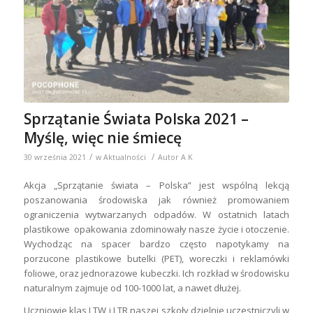
Sprzątanie Świata Polska 2021 –
Myślę, więc nie śmiecę
/
/
30 września 2021
w
Aktualności
Autor
A K
Akcja „Sprzątanie świata – Polska” jest wspólną lekcją
poszanowania środowiska jak również promowaniem
ograniczenia wytwarzanych odpadów. W ostatnich latach
plastikowe opakowania zdominowały nasze życie i otoczenie.
Wychodząc na spacer bardzo często napotykamy na
porzucone plastikowe butelki (PET), woreczki i reklamówki
foliowe, oraz jednorazowe kubeczki. Ich rozkład w środowisku
naturalnym zajmuje od 100-1000 lat, a nawet dłużej.
Uczniowie klas I TW i I TR naszej szkoły dzielnie uczestniczyli w