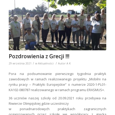
Pozdrowienia z Grecji !!!
/
/
29 września 2021
w
Aktualności
Autor
A K
Pora na podsumowanie pierwszego tygodnia praktyk
zawodowych w ramach realizowanego projektu „Mobilni na
rynku pracy – Praktyki Europejskie” o numerze 2020-1-PL01-
KA102-080787 realizowanego w ramach programu ERASMUS+.
36 uczniów naszej szkoły od 20.09.2021 roku przebywa na
Riwierze Olimpijskiej gdzie uczestniczy
w ponadnarodowych praktykach zagranicznych
organizowanych przez szkołę we współpracy z grecką