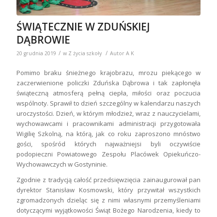
ŚWIĄTECZNIE W ZDUŃSKIEJ
DĄBROWIE
/
/
20 grudnia 2019
w
Z życia szkoły
Autor
A K
Pomimo braku śnieżnego krajobrazu, mrozu piekącego w
zaczerwienione policzki Zduńska Dąbrowa i tak zapłonęła
świąteczną atmosferą pełną ciepła, miłości oraz poczucia
wspólnoty. Sprawił to dzień szczególny w kalendarzu naszych
uroczystości. Dzień, w którym młodzież, wraz z nauczycielami,
wychowawcami i pracownikami administracji przygotowała
Wigilię Szkolną, na którą, jak co roku zaproszono mnóstwo
gości, spośród których najważniejsi byli oczywiście
podopieczni Powiatowego Zespołu Placówek Opiekuńczo-
Wychowawczych w Gostyninie.
Zgodnie z tradycją całość przedsięwzięcia zainaugurował pan
dyrektor Stanisław Kosmowski, który przywitał wszystkich
zgromadzonych dzieląc się z nimi własnymi przemyśleniami
dotyczącymi wyjątkowości Świąt Bożego Narodzenia, kiedy to