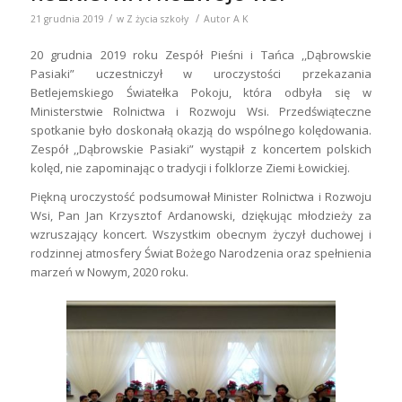
/
/
21 grudnia 2019
w
Z życia szkoły
Autor
A K
20 grudnia 2019 roku Zespół Pieśni i Tańca ,,Dąbrowskie
Pasiaki” uczestniczył w uroczystości przekazania
Betlejemskiego Światełka Pokoju, która odbyła się w
Ministerstwie Rolnictwa i Rozwoju Wsi. Przedświąteczne
spotkanie było doskonałą okazją do wspólnego kolędowania.
Zespół ,,Dąbrowskie Pasiaki” wystąpił z koncertem polskich
kolęd, nie zapominając o tradycji i folklorze Ziemi Łowickiej.
Piękną uroczystość podsumował Minister Rolnictwa i Rozwoju
Wsi, Pan Jan Krzysztof Ardanowski, dziękując młodzieży za
wzruszający koncert. Wszystkim obecnym życzył duchowej i
rodzinnej atmosfery Świat Bożego Narodzenia oraz spełnienia
marzeń w Nowym, 2020 roku.