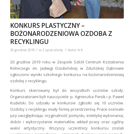
KONKURS PLASTYCZNY –
BOŻONARODZENIOWA OZDOBA Z
RECYKLINGU
/
/
20 grudnia 2019
w
Z życia szkoły
Autor
A K
20 grudnia 2019 roku w Zespole Szkół Centrum Kształcenia
Rolniczego im. Jadwigi Dziubińskiej w Zduńskiej Dąbrowie
ogłoszono wyniki szkolnego konkursu na bożonarodzeniową
ozdobę z recyklingu.
Konkurs skierowany był do wszystkich uczniów szkoły.
Organizatorami byli nauczyciele: p. Agnieszka Piesik i p. Paweł
Kudelski. Do udziału w konkursie zgłosiło się 10 uczniów.
Ozdoby z recyklingu miały formę przestrzenną. Prace oceniało
jury uwzględniając oryginalność pomysłu, estetykę wykonania,
dobór i wykorzystanie materiałów, wkład pracy oraz ogólny
walor artystyczny. Wszyscy uczestnicy konkursu zostali