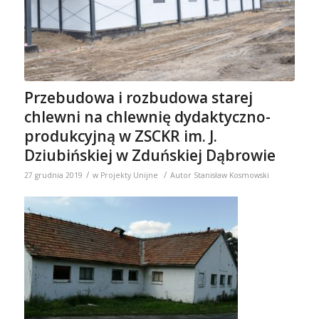
Przebudowa i rozbudowa starej
chlewni na chlewnię dydaktyczno-
produkcyjną w ZSCKR im. J.
Dziubińskiej w Zduńskiej Dąbrowie
/
/
27 grudnia 2019
w
Projekty Unijne
Autor
Stanisław Kosmowski