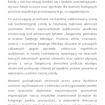
każdy z nas ma okazję spotkać się z bliskimi, potrzebującymi i
wyrazić swoje uczucia oraz aprobatę dla wartości budujących
poczucie wspólnego przeżywania tego, co najpiękniejsze.
Po wzruszającej przemowie na barwnie udekorowaną scenę
sali konferencyjnej szkoły w Zduńskiej Dąbrowie wkroczyli
uczniowie, którzy zaprezentowali publiczności jasełkową
inscenizację pod wdzięcznym tytułem: „Świąteczny galimatias
w krainie Świętego Mikołaja”. Postacie elfów, czarownic,
rycerzy i oczywiście Świętego Mikołaja ukazane w sytuacjach
zabawnych gagów wprawiły, zwłaszcza najmłodsze
audytorium, w nastój rozbawienia wywołujący na twarzach
naszych milusińskich grymas uśmiechu oraz radości płynącej
prosto z serca. Świąteczną atmosferę podczas występu
skutecznie podsycały również przepiękne, polskie piosenki w
wykonaniu uczennic naszej szkoły.
Moment podziękowań złożonych przez pana dyrektora
uczniom i wychowawcom z internatu za przygotowanie jasełek
oraz wręczenie dyplomów najzacniejszym sponsorom
wspierającym naszą inicjatywę znamionował przejście do
kolejnego punktu uroczystości, a mianowicie Wieczerzy