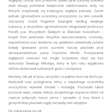
Wigilijnej. Goście, którzy tłumnie zjawili się w szkolnej stołówce
mieli okazję podziwiać świątecznie udekorowane stoły, na
których znajdowały się tradycyjne, wigilijne potrawy. Zanim
jednak zgromadzeni uczestnicy uroczystości za nimi zasiedli,
odczytany został fragment Ewangelii według świętego
Łukasza, a wszystkim zgromadzonym błogosławił proboszcz
Parafii p.w. Wszystkich Świętych w Złakowie Kościelnym –
ksiądz Piotr Jankowski. Wspólne wieczerzowanie, rozmowy,
wspomnienia oraz dzielenie się opłatkiem uświetniały polskie
kolędy śpiewane przez uczniów naszej placówki przy
akompaniamencie pana Szymona Mońki. Przeżywanie
wigilijnych uniesień nie mogło oczywiście obyć się bez
obecności Świętego Mikołaja, który w tym roku wyjątkowo
obficie obdarował cudownych gości z Gostynina.
Niestety, tak jak w życiu, wszystko co piękne musi się skończyć.
Nadszedł czas pożegnania, który u niejednego uczestnika
uroczystości wywołał smutek i nostalgię. Pozostało także
poczucie więzi, ciepła, miłości, wzajemnego wsparcia, które na
zawsze połączyło nasze serca i sprawiło, iż losy dzieci z
gostynińskiej placówki nigdy nie będą nam obojętne.
Do zobaczenia za rok.