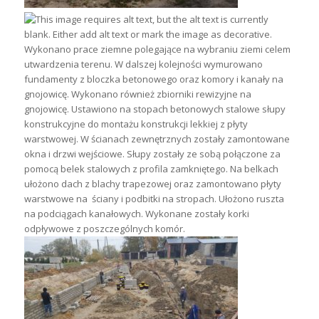
Wykonano prace ziemne polegające na wybraniu ziemi celem
utwardzenia terenu. W dalszej kolejności wymurowano
fundamenty z bloczka betonowego oraz komory i kanały na
gnojowicę. Wykonano również zbiorniki rewizyjne na
gnojowicę. Ustawiono na stopach betonowych stalowe słupy
konstrukcyjne do montażu konstrukcji lekkiej z płyty
warstwowej. W ścianach zewnętrznych zostały zamontowane
okna i drzwi wejściowe. Słupy zostały ze sobą połączone za
pomocą belek stalowych z profila zamkniętego. Na belkach
ułożono dach z blachy trapezowej oraz zamontowano płyty
warstwowe na ściany i podbitki na stropach. Ułożono ruszta
na podciągach kanałowych. Wykonane zostały korki
odpływowe z poszczególnych komór.