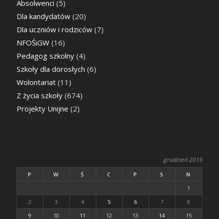
Absolwenci
(5)
Dla kandydatów
(20)
Dla uczniów i rodziców
(7)
NFOŚiGW
(16)
Pedagog szkolny
(4)
Szkoły dla dorosłych
(6)
Wolontariat
(11)
Z życia szkoły
(674)
Projekty Unijne
(2)
grudzień 2019
P
W
Ś
C
P
S
N
1
2
3
4
5
6
7
8
9
10
11
12
13
14
15