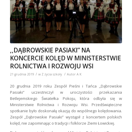
,,DĄBROWSKIE PASIAKI” NA
KONCERCIE KOLĘD W MINISTERSTWIE
ROLNICTWA I ROZWOJU WSI
/
/
21 grudnia 2019
w
Z życia szkoły
Autor
A K
20 grudnia 2019 roku Zespół Pieśni i Tańca ,,Dąbrowskie
Pasiaki” uczestniczył w uroczystości przekazania
Betlejemskiego Światełka Pokoju, która odbyła się w
Ministerstwie Rolnictwa i Rozwoju Wsi. Przedświąteczne
spotkanie było doskonałą okazją do wspólnego kolędowania.
Zespół ,,Dąbrowskie Pasiaki” wystąpił z koncertem polskich
kolęd, nie zapominając o tradycji i folklorze Ziemi Łowickiej.