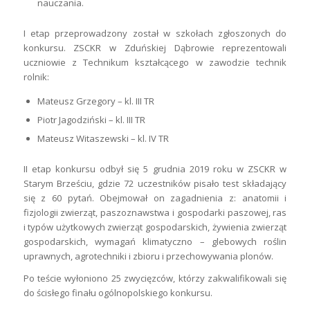
nauczania.
I etap przeprowadzony został w szkołach zgłoszonych do
konkursu. ZSCKR w Zduńskiej Dąbrowie reprezentowali
uczniowie z Technikum kształcącego w zawodzie technik
rolnik:
Mateusz Grzegory – kl. III TR
Piotr Jagodziński – kl. III TR
Mateusz Witaszewski – kl. IV TR
II etap konkursu odbył się 5 grudnia 2019 roku w ZSCKR w
Starym Brześciu, gdzie 72 uczestników pisało test składający
się z 60 pytań. Obejmował on zagadnienia z: anatomii i
fizjologii zwierząt, paszoznawstwa i gospodarki paszowej, ras
i typów użytkowych zwierząt gospodarskich, żywienia zwierząt
gospodarskich, wymagań klimatyczno – glebowych roślin
uprawnych, agrotechniki i zbioru i przechowywania plonów.
Po teście wyłoniono 25 zwycięzców, którzy zakwalifikowali się
do ścisłego finału ogólnopolskiego konkursu.