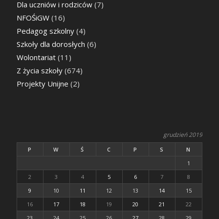
Dla uczniów i rodziców
(7)
NFOŚiGW
(16)
Pedagog szkolny
(4)
Szkoły dla dorosłych
(6)
Wolontariat
(11)
Z życia szkoły
(674)
Projekty Unijne
(2)
grudzień 2019
P
W
Ś
C
P
S
N
1
2
3
4
5
6
7
8
9
10
11
12
13
14
15
16
17
18
19
20
21
22
23
24
25
26
27
28
29