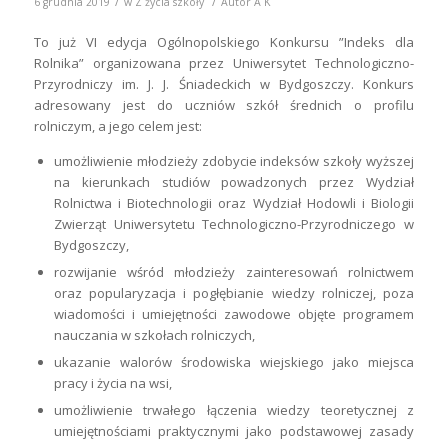
/
/
6 grudnia 2019
w
Z życia szkoły
Autor
A K
To już VI edycja Ogólnopolskiego Konkursu ”Indeks dla
Rolnika” organizowana przez Uniwersytet Technologiczno-
Przyrodniczy im. J. J. Śniadeckich w Bydgoszczy. Konkurs
adresowany jest do uczniów szkół średnich o profilu
rolniczym, a jego celem jest:
umożliwienie młodzieży zdobycie indeksów szkoły wyższej
na kierunkach studiów powadzonych przez Wydział
Rolnictwa i Biotechnologii oraz Wydział Hodowli i Biologii
Zwierząt Uniwersytetu Technologiczno-Przyrodniczego w
Bydgoszczy,
rozwijanie wśród młodzieży zainteresowań rolnictwem
oraz popularyzacja i pogłębianie wiedzy rolniczej, poza
wiadomości i umiejętności zawodowe objęte programem
nauczania w szkołach rolniczych,
ukazanie walorów środowiska wiejskiego jako miejsca
pracy i życia na wsi,
umożliwienie trwałego łączenia wiedzy teoretycznej z
umiejętnościami praktycznymi jako podstawowej zasady