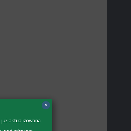
×
 już aktualizowana.