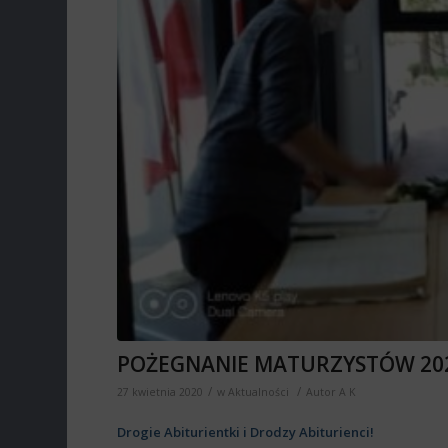
POŻEGNANIE MATURZYSTÓW 20
/
/
27 kwietnia 2020
w
Aktualności
Autor
A K
Drogie Abiturientki i Drodzy Abiturienci!