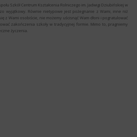
łu Szkół Centrum Kształcenia Rolniczego im. Jadwigi Dziubińskiej w
dzo wyjątkowy. Równie nietypowe jest pożegnanie z Wami, inne niż
się z Wami osobiście, nie możemy uścisnąć Wam dłoni i pogratulować
ować zakończenia szkoły w tradycyjnej formie. Mimo to, pragniemy
eczne życzenia.