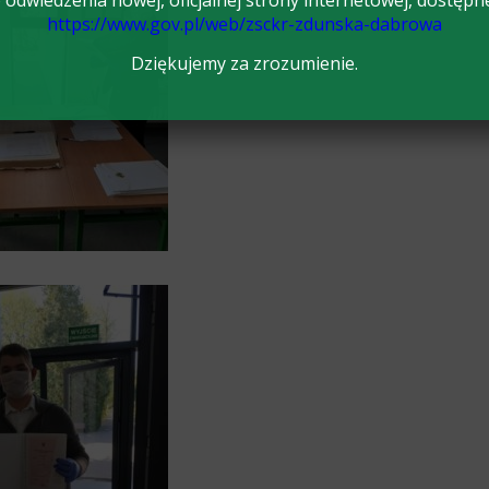
odwiedzenia nowej, oficjalnej strony internetowej, dostępn
https://www.gov.pl/web/zsckr-zdunska-dabrowa
Dziękujemy za zrozumienie.