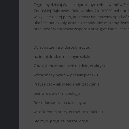
Żegnamy dzisiaj Was – tegorocznych Absolwentów Zespo
Zduńskiej Dąbrowie. Rok szkolny 2019/2020 był bar
wszystkie do tej pory, ponieważ nie możemy spotkać 
ukończenia szkoły oraz sukcesów. Nie możemy święt
przekazać Wam słowa wsparcia oraz gratulacje i serd
Do zobaczenia w dorosłym życiu
na innej drodze, na innym szlaku.
Z bagażem wspomnień na dnie, w ukryciu
wśród masy pytań w pełnym plecaku.
Przyszłość – jak wielki znak zapytania
pełna rozterek i niepokoju.
Bez odpowiedzi na takie pytania
w codziennej pracy, w chwilach spokoju.
Stoimy w progu tej naszej drogi