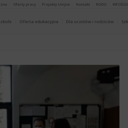
czne
Oferty pracy
Projekty Unijne
Kontakt
RODO
WFOŚiG
szkole
Oferta edukacyjna
Dla uczniów i rodziców
Szk