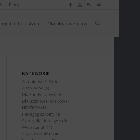
W
Filmy
oły dla dorosłych
Dla absolwentów
KATEGORIE
Aktualności
(1 330)
Absolwenci
(5)
Dla kandydatów
(20)
Dla uczniów i rodziców
(7)
NFOŚiGW
(16)
Pedagog szkolny
(4)
Szkoły dla dorosłych
(6)
Wolontariat
(11)
Z życia szkoły
(674)