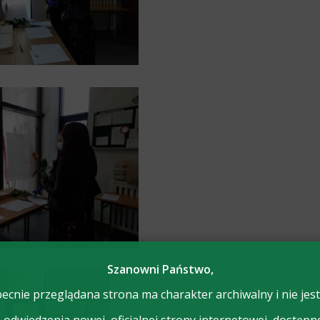
Szanowni Państwo,
ecnie przeglądana strona ma charakter archiwalny i nie jest