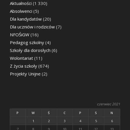
Aktualności
(1 330)
Absolwenci
(5)
Dla kandydatów
(20)
Dla uczniów i rodziców
(7)
NFOŚiGW
(16)
Pedagog szkolny
(4)
Szkoły dla dorosłych
(6)
Wolontariat
(11)
Z życia szkoły
(674)
Projekty Unijne
(2)
czerwiec 2021
P
W
Ś
C
P
S
N
1
2
3
4
5
6
7
8
9
10
11
12
13