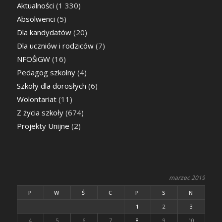
Aktualności
(1 330)
Absolwenci
(5)
Dla kandydatów
(20)
Dla uczniów i rodziców
(7)
NFOŚiGW
(16)
Pedagog szkolny
(4)
Szkoły dla dorosłych
(6)
Wolontariat
(11)
Z życia szkoły
(674)
Projekty Unijne
(2)
marzec 2019
P
W
Ś
C
P
S
N
1
2
3
4
5
6
7
8
9
10