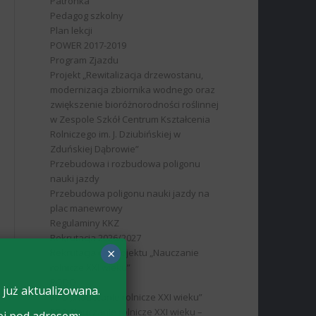
Patronka
Pedagog szkolny
Plan lekcji
POWER 2017-2019
Program Zjazdu
Projekt „Rewitalizacja drzewostanu,
modernizacja zbiornika wodnego oraz
zwiększenie bioróżnorodności roślinnej
w Zespole Szkół Centrum Kształcenia
Rolniczego im. J. Dziubińskiej w
Zduńskiej Dąbrowie”
Przebudowa i rozbudowa poligonu
nauki jazdy
Przebudowa poligonu nauki jazdy na
plac manewrowy
Regulaminy KKZ
Rekrutacja 2026/2027
×
Rekrutacja do projektu „Nauczanie
rolnicze XXI wieku”
RODO
 już aktualizowana.
RPO „Nauczanie rolnicze XXI wieku”
RPO Nauczanie rolnicze XXI wieku –