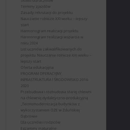
Słowo dla uczniów
Terminy zjazdów
Zasady rekrutacji do projektu:
Nauczanie rolnicze XXI wieku – lepszy
start
Harmonogram realizacji projektu
Harmonogram realizacji wsparcia w
roku 2024
List uczniów zakwalifikowanych do
projektu: Nauczanie rolnicze XXI wieku –
lepszy start
Oferta edukacyjna
PROGRAM OPERACYJNY
INFRASTRUKTURA I ŚRODOWISKO 2014-
2020
Przebudowa i rozbudowa starej chlewni
na chlewnię dydaktyczno-produkcyjną
„Termomodernizacja budynków z
wykorzystaniem OZE w Zduńskiej
Dąbrowie
Dla uczniów i rodziców
Egzaminy maturalne