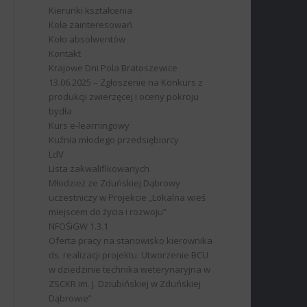
Kierunki kształcenia
Koła zainteresowań
Koło absolwentów
Kontakt
Krajowe Dni Pola Bratoszewice
13.06.2025 – Zgłoszenie na Konkurs z
produkcji zwierzęcej i oceny pokroju
bydła
Kurs e-learningowy
Kuźnia młodego przedsiębiorcy
LdV
Lista zakwalifikowanych
Młodzież ze Zduńskiej Dąbrowy
uczestniczy w Projekcie „Lokalna wieś
miejscem do życia i rozwoju”
NFOŚiGW 1.3.1
Oferta pracy na stanowisko kierownika
ds. realizacji projektu: Utworzenie BCU
w dziedzinie technika weterynaryjna w
ZSCKR im. J. Dziubińskiej w Zduńskiej
Dąbrowie”