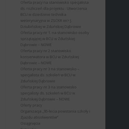
Oferta pracy na stanowisko specjalista
ds. rozliczeń dla projektu : Utworzenia
BCU w dziedzinie technika
weterynaryjna w ZSCKR im> J.
Dziubińskiej w Zduńskiej Dąbrowie
Oferta pracy nr 1. na stanowisko osoby
sprzątającej w BCU w Zduńskiej
Dąbrowie – NOWE
Oferta pracy nr 2 stanowisko
konserwatora w BCU w Zduńskiej
Dąbrowie – NOWE
Oferta pracy nr 3 na stanowisko –
specjalista ds. szkoleń w BCU w
Zduńskiej Dąbrowie
Oferta pracy nr 3 na stanowisko
specjalisty ds. szkoleń w BCU w
Zduńskiej Dąbrowie – NOWE
Oferty pracy
Organizacja „95-lecia powstania szkoły i
Zjazdu absolwentów”
Osiągnięcia