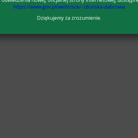
odwiedzenia nowej, oficjalnej strony internetowej, dostępn
https://www.gov.pl/web/zsckr-zdunska-dabrowa
Dziękujemy za zrozumienie.