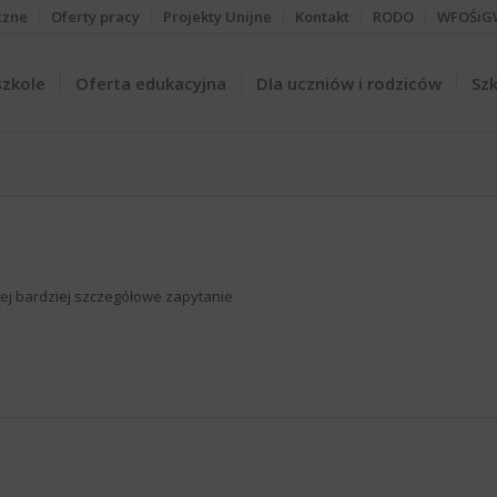
czne
Oferty pracy
Projekty Unijne
Kontakt
RODO
WFOŚiG
szkole
Oferta edukacyjna
Dla uczniów i rodziców
Szk
iżej bardziej szczegółowe zapytanie