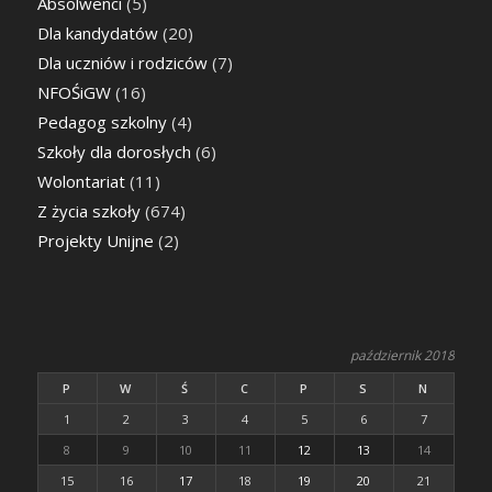
Absolwenci
(5)
Dla kandydatów
(20)
Dla uczniów i rodziców
(7)
NFOŚiGW
(16)
Pedagog szkolny
(4)
Szkoły dla dorosłych
(6)
Wolontariat
(11)
Z życia szkoły
(674)
Projekty Unijne
(2)
październik 2018
P
W
Ś
C
P
S
N
1
2
3
4
5
6
7
8
9
10
11
12
13
14
15
16
17
18
19
20
21