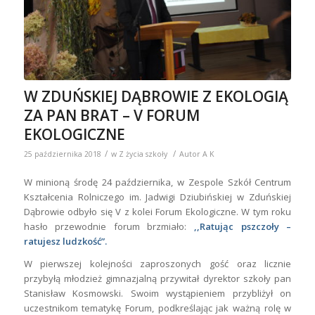
W ZDUŃSKIEJ DĄBROWIE Z EKOLOGIĄ
ZA PAN BRAT – V FORUM
EKOLOGICZNE
/
/
25 października 2018
w
Z życia szkoły
Autor
A K
W minioną środę 24 października, w Zespole Szkół Centrum
Kształcenia Rolniczego im. Jadwigi Dziubińskiej w Zduńskiej
Dąbrowie odbyło się V z kolei Forum Ekologiczne. W tym roku
hasło przewodnie forum brzmiało:
,,Ratując pszczoły –
ratujesz ludzkość”.
W pierwszej kolejności zaproszonych gość oraz licznie
przybyłą młodzież gimnazjalną przywitał dyrektor szkoły pan
Stanisław Kosmowski. Swoim wystąpieniem przybliżył on
uczestnikom tematykę Forum, podkreślając jak ważną rolę w