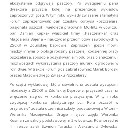
ekosystemie odgrywają pszczoły. Po wystąpieniu pana
dyrektora przyszła kolej na prezentację wykładów
zaproszonych gości. W tym roku wykłady związane z tematyką
Forum zaprezentowali: pan Czesław Korpysa –pszczelarz,
pasjonata pszczół i wieloletni pracownik MCHiRZ w Łowiczu,
pan Damian Kapka- właściciel firmy ,,Pszczelinka” oraz
Magdalena Bajena – nauczyciel przedmiotów zawodowych w
ZSCKR w Zduńskiej Dąbrowie. Zaproszeni goście mówili
między innymi o biologii rodziny pszczelej, codziennej pracy
pszczelarza, sposobie pozyskiwania miodu oraz o znaczeniu i
możliwościach wykorzystania pszczoły murarki ogrodowej w
rolnictwie. W trakcie Forum głos zabrał również Marek Boroski
prezes Mazowieckiego Związku Pszczelarzy.
Po części wykładowej, która uświetniona została występami
młodzieży z ZSCKR w Zduńskiej Dąbrowie, przyszedł czas na
wręczenie nagród w konkursie plastycznym. W tym roku
zwycięzcą konkursu plastycznego pt.,, Rola pszczół w
przyrodzie” została uczennica szkoły podstawowej z Witoni –
Weronika Maciejewska. Drugie miejsce zajęła Weronika
Kosman ze szkoły podstawowej nr 2 w Łowiczu. Równorzędne
III miejsce zajęli Szymon Taraska i Aleksandra Dylewska,