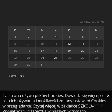
październik 2018
P
W
Ś
C
P
S
N
1
2
3
4
5
6
7
8
9
10
11
12
13
14
15
16
17
18
19
20
21
22
23
24
25
26
27
28
29
30
31
« wrz
lis »
Ta strona używa plików Cookies. Dowiedz się więcej o
celu ich używania i możliwości zmiany ustawień Cookies
© Copyright - Zespół Szkół Centrum Kształcenia Rolniczego im. Jadwigi
w przeglądarce. Czytaj więcej w zakładce SZKOŁA-
Dziubińskiej w Zduńskiej Dąbrowie
Prywatność i ciasteczka w naszych witrynach