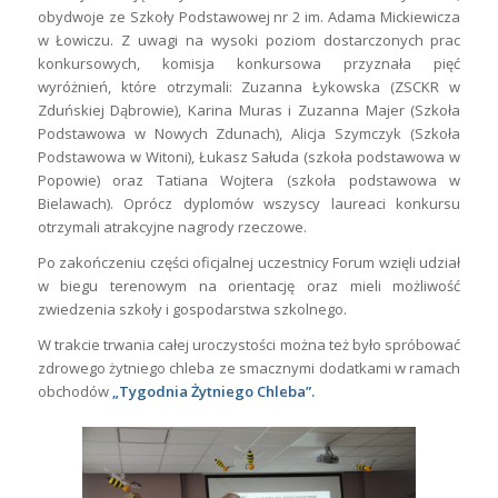
obydwoje ze Szkoły Podstawowej nr 2 im. Adama Mickiewicza
w Łowiczu. Z uwagi na wysoki poziom dostarczonych prac
konkursowych, komisja konkursowa przyznała pięć
wyróżnień, które otrzymali: Zuzanna Łykowska (ZSCKR w
Zduńskiej Dąbrowie), Karina Muras i Zuzanna Majer (Szkoła
Podstawowa w Nowych Zdunach), Alicja Szymczyk (Szkoła
Podstawowa w Witoni), Łukasz Sałuda (szkoła podstawowa w
Popowie) oraz Tatiana Wojtera (szkoła podstawowa w
Bielawach). Oprócz dyplomów wszyscy laureaci konkursu
otrzymali atrakcyjne nagrody rzeczowe.
Po zakończeniu części oficjalnej uczestnicy Forum wzięli udział
w biegu terenowym na orientację oraz mieli możliwość
zwiedzenia szkoły i gospodarstwa szkolnego.
W trakcie trwania całej uroczystości można też było spróbować
zdrowego żytniego chleba ze smacznymi dodatkami w ramach
obchodów
„Tygodnia Żytniego Chleba”.