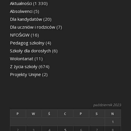
Aktualności
(1 330)
Absolwenci
(5)
Dla kandydatów
(20)
Dla uczniów i rodziców
(7)
NFOŚiGW
(16)
Pedagog szkolny
(4)
Szkoły dla dorosłych
(6)
Wolontariat
(11)
Z życia szkoły
(674)
Projekty Unijne
(2)
październik 2023
P
W
Ś
C
P
S
N
1
2
3
4
5
6
7
8