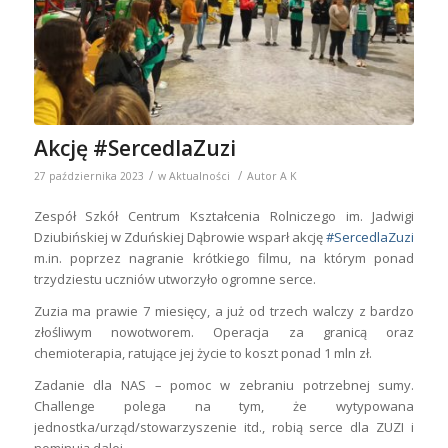
Akcję #SercedlaZuzi
/
/
27 października 2023
w
Aktualności
Autor
A K
Zespół Szkół Centrum Kształcenia Rolniczego im. Jadwigi
Dziubińskiej w Zduńskiej Dąbrowie wsparł akcję
#SercedlaZuzi
m.in. poprzez nagranie krótkiego filmu, na którym ponad
trzydziestu uczniów utworzyło ogromne serce.
Zuzia ma prawie 7 miesięcy, a już od trzech walczy z bardzo
złośliwym nowotworem. Operacja za granicą oraz
chemioterapia, ratujące jej życie to koszt ponad 1 mln zł.
Zadanie dla NAS – pomoc w zebraniu potrzebnej sumy.
Challenge polega na tym, że wytypowana
jednostka/urząd/stowarzyszenie itd., robią serce dla ZUZI i
nominują dalej.