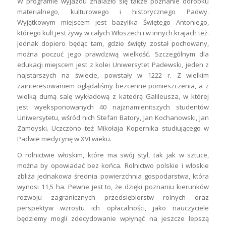
W programie wyjazdu znalazło się także poznanie dorobku
materialnego, kulturowego i historycznego Padwy.
Wyjątkowym miejscem jest bazylika Świętego Antoniego,
którego kult jest żywy w całych Włoszech i w innych krajach też.
Jednak dopiero będąc tam, gdzie święty został pochowany,
można poczuć jego prawdziwą wielkość. Szczególnym dla
edukacji miejscem jest z kolei Uniwersytet Padewski, jeden z
najstarszych na świecie, powstały w 1222 r. Z wielkim
zainteresowaniem oglądaliśmy bezcenne pomieszczenia, a z
wielką dumą salę wykładową z katedrą Galileusza, w której
jest wyeksponowanych 40 najznamienitszych studentów
Uniwersytetu, wśród nich Stefan Batory, Jan Kochanowski, Jan
Zamoyski. Uczczono też Mikołaja Kopernika studiującego w
Padwie medycynę w XVI wieku.
O rolnictwie włoskim, które ma swój styl, tak jak w sztuce,
można by opowiadać bez końca. Rolnictwo polskie i włoskie
zbliża jednakowa średnia powierzchnia gospodarstwa, która
wynosi 11,5 ha. Pewne jest to, że dzięki poznaniu kierunków
rozwoju zagranicznych przedsiębiorstw rolnych oraz
perspektyw wzrostu ich opłacalności, jako nauczyciele
będziemy mogli zdecydowanie wpłynąć na jeszcze lepszą