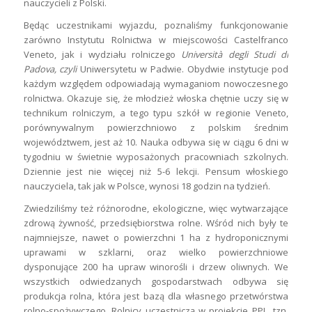
nauczycieli z Polski.
Będąc uczestnikami wyjazdu, poznaliśmy funkcjonowanie
zarówno Instytutu Rolnictwa w miejscowości Castelfranco
Veneto, jak i wydziału rolniczego
Università degli Studi di
Padova
, czyli
Uniwersytetu w Padwie. Obydwie instytucje pod
każdym względem odpowiadają wymaganiom nowoczesnego
rolnictwa. Okazuje się, że młodzież włoska chętnie uczy się w
technikum rolniczym, a tego typu szkół w regionie Veneto,
porównywalnym powierzchniowo z polskim średnim
województwem, jest aż 10. Nauka odbywa się w ciągu 6 dni w
tygodniu w świetnie wyposażonych pracowniach szkolnych.
Dziennie jest nie więcej niż 5-6 lekcji. Pensum włoskiego
nauczyciela, tak jak w Polsce, wynosi 18 godzin na tydzień.
Zwiedziliśmy też różnorodne, ekologiczne, więc wytwarzające
zdrową żywność, przedsiębiorstwa rolne. Wśród nich były te
najmniejsze, nawet o powierzchni 1 ha z hydroponicznymi
uprawami w szklarni, oraz wielko powierzchniowe
dysponujące 200 ha upraw winorośli i drzew oliwnych. We
wszystkich odwiedzanych gospodarstwach odbywa się
produkcja rolna, która jest bazą dla własnego przetwórstwa
rolno-spożywczego. Rolnicy uczestniczą w projekcie PPL, tzn.