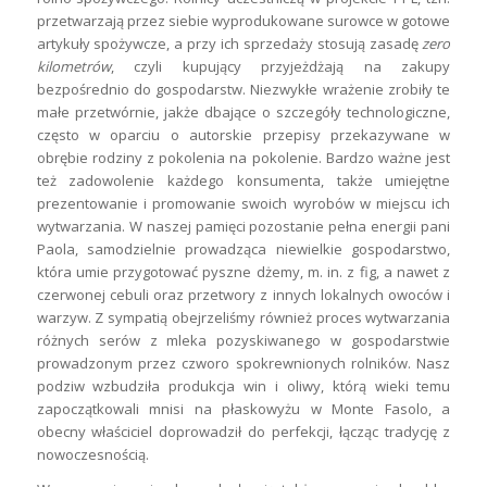
przetwarzają przez siebie wyprodukowane surowce w gotowe
artykuły spożywcze, a przy ich sprzedaży stosują zasadę
zero
kilometrów
, czyli kupujący przyjeżdżają na zakupy
bezpośrednio do gospodarstw. Niezwykłe wrażenie zrobiły te
małe przetwórnie, jakże dbające o szczegóły technologiczne,
często w oparciu o autorskie przepisy przekazywane w
obrębie rodziny z pokolenia na pokolenie. Bardzo ważne jest
też zadowolenie każdego konsumenta, także umiejętne
prezentowanie i promowanie swoich wyrobów w miejscu ich
wytwarzania. W naszej pamięci pozostanie pełna energii pani
Paola, samodzielnie prowadząca niewielkie gospodarstwo,
która umie przygotować pyszne dżemy, m. in. z fig, a nawet z
czerwonej cebuli oraz przetwory z innych lokalnych owoców i
warzyw. Z sympatią obejrzeliśmy również proces wytwarzania
różnych serów z mleka pozyskiwanego w gospodarstwie
prowadzonym przez czworo spokrewnionych rolników. Nasz
podziw wzbudziła produkcja win i oliwy, którą wieki temu
zapoczątkowali mnisi na płaskowyżu w Monte Fasolo, a
obecny właściciel doprowadził do perfekcji, łącząc tradycję z
nowoczesnością.