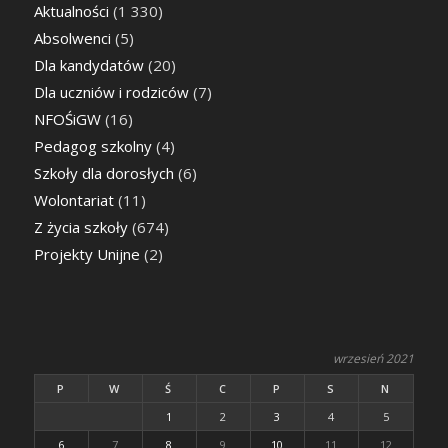
Aktualności
(1 330)
Absolwenci
(5)
Dla kandydatów
(20)
Dla uczniów i rodziców
(7)
NFOŚiGW
(16)
Pedagog szkolny
(4)
Szkoły dla dorosłych
(6)
Wolontariat
(11)
Z życia szkoły
(674)
Projekty Unijne
(2)
wrzesień 2021
P
W
Ś
C
P
S
N
1
2
3
4
5
6
7
8
9
10
11
12