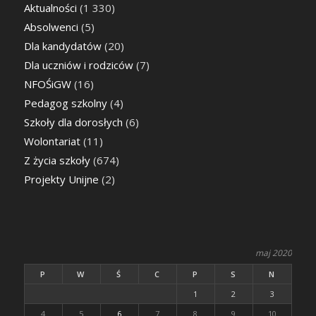
Aktualności
(1 330)
Absolwenci
(5)
Dla kandydatów
(20)
Dla uczniów i rodziców
(7)
NFOŚiGW
(16)
Pedagog szkolny
(4)
Szkoły dla dorosłych
(6)
Wolontariat
(11)
Z życia szkoły
(674)
Projekty Unijne
(2)
maj 2020
P
W
Ś
C
P
S
N
1
2
3
4
5
6
7
8
9
10