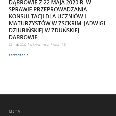
DĄBROWIE Z 22 MAJA 2020 R. W
SPRAWIE PRZEPROWADZANIA
KONSULTACJI DLA UCZNIÓW I
MATURZYSTÓW W ZSCKRIM. JADWIGI
DZIUBIŃSKIEJ W ZDUŃSKIEJ
DABROWIE
/
/
22 maja 2020
w
Aktualności
Autor
A K
zarządzenie
META