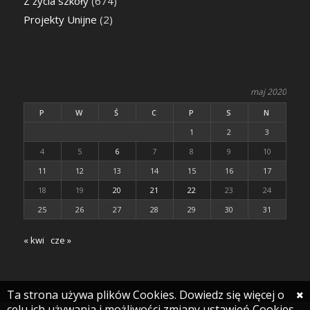
Z życia szkoły
(674)
Projekty Unijne
(2)
maj 2020
P
W
Ś
C
P
S
N
1
2
3
4
5
6
7
8
9
10
11
12
13
14
15
16
17
18
19
20
21
22
23
24
25
26
27
28
29
30
31
« kwi
cze »
Ta strona używa plików Cookies. Dowiedz się więcej o
celu ich używania i możliwości zmiany ustawień Cookies