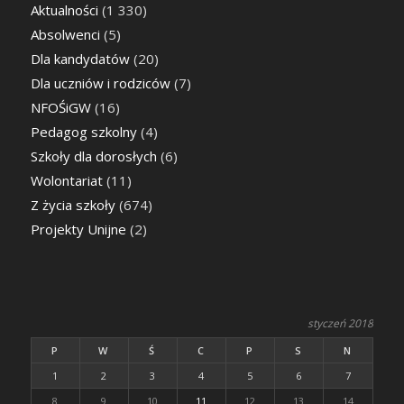
Aktualności
(1 330)
Absolwenci
(5)
Dla kandydatów
(20)
Dla uczniów i rodziców
(7)
NFOŚiGW
(16)
Pedagog szkolny
(4)
Szkoły dla dorosłych
(6)
Wolontariat
(11)
Z życia szkoły
(674)
Projekty Unijne
(2)
styczeń 2018
P
W
Ś
C
P
S
N
1
2
3
4
5
6
7
8
9
10
11
12
13
14