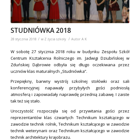
STUDNIÓWKA 2018
/
/
28 stycznia 2018
w
Z życia szkoły
Autor
A K
W sobotę 27 stycznia 2018 roku w budynku Zespołu Szkół
Centrum Kształcenia Rolniczego im. Jadwigi Dziubińskiej w
Zduńskiej Dąbrowie odbyła się długo oczekiwana przez
uczniów klas maturalnych „Studniówka”.
Przepiękny, barwny wystrój szkolnej stołówki oraz sali
konferencyjnej napawały przybyłych gości podniosłą
atmosferą i zapowiadały naprawdę przednią zabawę. I zaiste
tak też się stało.
Uroczystość rozpoczęła się od przywitania gości przez
reprezentantów klas czwartych Technikum kształcącego w
zawodzie technik rolnik, Technikum kształcącego w zawodzie
technik weterynarii oraz Technikum kształcącego w zawodzie
technik architektury krajobrazu.