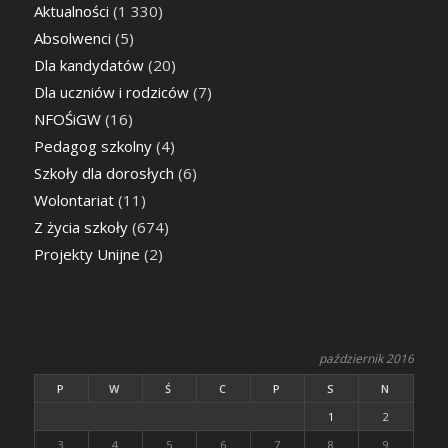
Aktualności
(1 330)
Absolwenci
(5)
Dla kandydatów
(20)
Dla uczniów i rodziców
(7)
NFOŚiGW
(16)
Pedagog szkolny
(4)
Szkoły dla dorosłych
(6)
Wolontariat
(11)
Z życia szkoły
(674)
Projekty Unijne
(2)
październik 2016
P
W
Ś
C
P
S
N
1
2
3
4
5
6
7
8
9