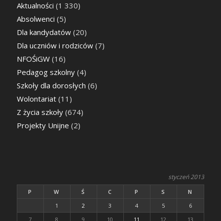
Aktualności
(1 330)
Absolwenci
(5)
Dla kandydatów
(20)
Dla uczniów i rodziców
(7)
NFOŚiGW
(16)
Pedagog szkolny
(4)
Szkoły dla dorosłych
(6)
Wolontariat
(11)
Z życia szkoły
(674)
Projekty Unijne
(2)
styczeń 2013
P
W
Ś
C
P
S
N
1
2
3
4
5
6
7
8
9
10
11
12
13