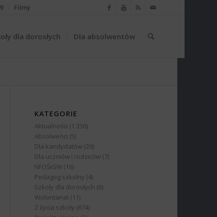
W
Filmy
oły dla dorosłych
Dla absolwentów
KATEGORIE
Aktualności
(1 330)
Absolwenci
(5)
Dla kandydatów
(20)
Dla uczniów i rodziców
(7)
NFOŚiGW
(16)
Pedagog szkolny
(4)
Szkoły dla dorosłych
(6)
Wolontariat
(11)
Z życia szkoły
(674)