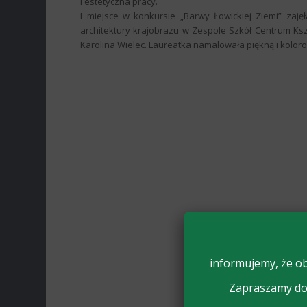
i estetyczna pracy.
I miejsce w konkursie „Barwy Łowickiej Ziemi” zaj
architektury krajobrazu w Zespole Szkół Centrum Kszt
Karolina Wielec. Laureatka namalowała piękną i koloro
informujemy, że ob
Zapraszamy do 