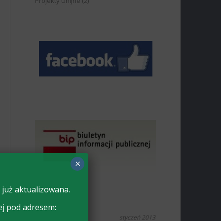
Projekty Unijne
(2)
×
 już aktualizowana.
ej pod adresem:
styczeń 2013