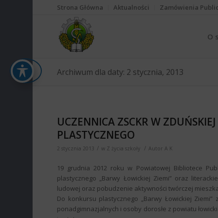
Strona Główna
Aktualności
Zamówienia Publi
O 
Archiwum dla daty: 2 stycznia, 2013
UCZENNICA ZSCKR W ZDUŃSKIE
PLASTYCZNEGO
/
/
2 stycznia 2013
w
Z życia szkoły
Autor
A K
19 grudnia 2012 roku w Powiatowej Bibliotece Pub
plastycznego „Barwy Łowickiej Ziemi” oraz literac
ludowej oraz pobudzenie aktywności twórczej mieszkań
Do konkursu plastycznego „Barwy Łowickiej Ziemi” 
ponadgimnazjalnych i osoby dorosłe z powiatu łowick