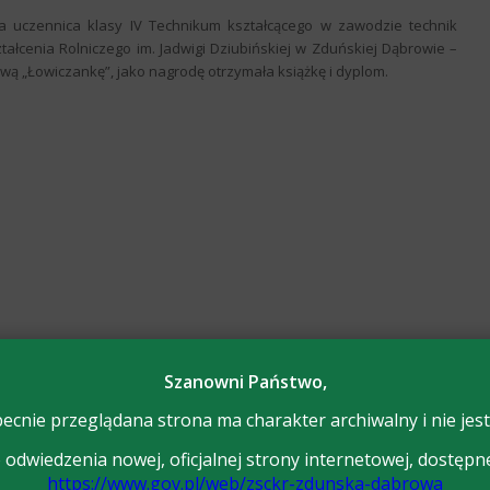
ęła uczennica klasy IV Technikum kształcącego w zawodzie technik
ałcenia Rolniczego im. Jadwigi Dziubińskiej w Zduńskiej Dąbrowie –
wą „Łowiczankę”, jako nagrodę otrzymała książkę i dyplom.
Szanowni Państwo,
ecnie przeglądana strona ma charakter archiwalny i nie jest
odwiedzenia nowej, oficjalnej strony internetowej, dostępn
https://www.gov.pl/web/zsckr-zdunska-dabrowa