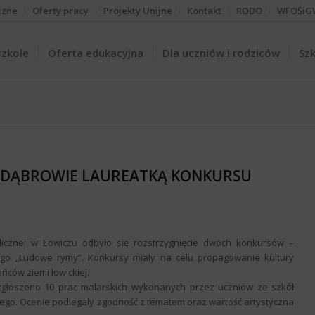
czne
Oferty pracy
Projekty Unijne
Kontakt
RODO
WFOŚiG
szkole
Oferta edukacyjna
Dla uczniów i rodziców
Szk
J DĄBROWIE LAUREATKĄ KONKURSU
licznej w Łowiczu odbyło się rozstrzygnięcie dwóch konkursów –
kiego „Ludowe rymy”. Konkursy miały na celu propagowanie kultury
ców ziemi łowickiej.
zgłoszono 10 prac malarskich wykonanych przez uczniów ze szkół
iego. Ocenie podlegały zgodność z tematem oraz wartość artystyczna