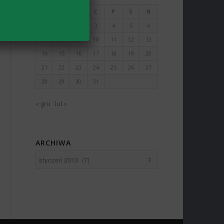
P
W
Ś
C
P
S
N
1
2
3
4
5
6
7
8
9
10
11
12
13
14
15
16
17
18
19
20
21
22
23
24
25
26
27
28
29
30
31
« gru
lut »
ARCHIWA