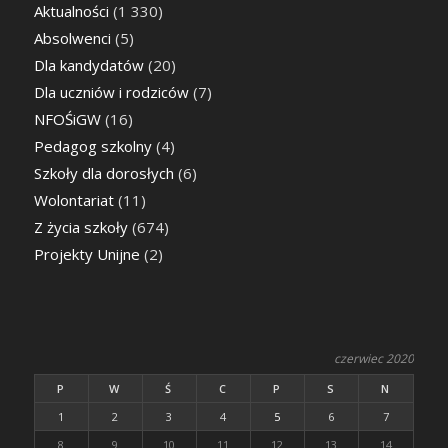
Aktualności
(1 330)
Absolwenci
(5)
Dla kandydatów
(20)
Dla uczniów i rodziców
(7)
NFOŚiGW
(16)
Pedagog szkolny
(4)
Szkoły dla dorosłych
(6)
Wolontariat
(11)
Z życia szkoły
(674)
Projekty Unijne
(2)
czerwiec 2020
P
W
Ś
C
P
S
N
1
2
3
4
5
6
7
8
9
10
11
12
13
14