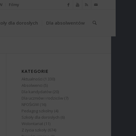
W
Filmy
oły dla dorosłych
Dla absolwentów
KATEGORIE
Aktualności
(1 330)
Absolwenci
(5)
Dla kandydatów
(20)
Dla uczniów i rodziców
(7)
NFOŚiGW
(16)
Pedagog szkolny
(4)
Szkoły dla dorosłych
(6)
Wolontariat
(11)
Z życia szkoły
(674)