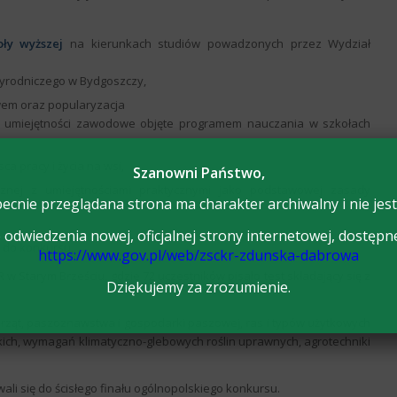
oły wyższej
na kierunkach studiów powadzonych przez Wydział
rzyrodniczego w Bydgoszczy,
wem oraz popularyzacja
i i umiejętności zawodowe objęte programem nauczania w szkołach
a pracy i życia na wsi,
Szanowni Państwo,
ycznej z umiejętnościami praktycznymi jako podstawowej zasady
ecnie przeglądana strona ma charakter archiwalny i nie jest
odwiedzenia nowej, oficjalnej strony internetowej, dostępn
 do konkursu.
https://www.gov.pl/web/zsckr-zdunska-dabrowa
 w Starym Brześciu, gdzie 72 uczestników pisało test składający się z
Dziękujemy za zrozumienie.
ierząt, paszoznawstwa i gospodarki paszowej, ras i typów użytkowych
kich, wymagań klimatyczno-glebowych roślin uprawnych, agrotechniki
ali się do ścisłego finału ogólnopolskiego konkursu.