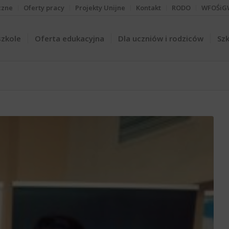
czne
Oferty pracy
Projekty Unijne
Kontakt
RODO
WFOŚiG
szkole
Oferta edukacyjna
Dla uczniów i rodziców
Szk