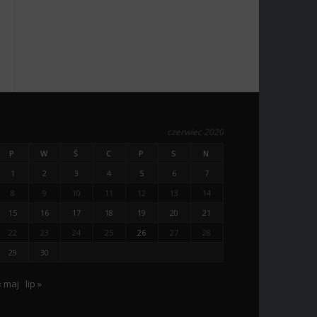
czerwiec 2020
P
W
Ś
C
P
S
N
1
2
3
4
5
6
7
8
9
10
11
12
13
14
15
16
17
18
19
20
21
22
23
24
25
26
27
28
29
30
« maj
lip »