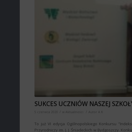
SUKCES UCZNIÓW NASZEJ SZKOŁY
/
/
5 czerwca 2020
w
Aktualności
Autor
A K
To już VI edycja Ogólnopolskiego Konkursu ”Indeks
Przyrodniczy im. J. J. Śniadeckich w Bydgoszczy. Konk