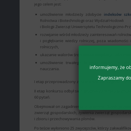
jego celem jest:
umożliwienie młodzieży zdobycie
indeksów szk
Rolnictwa i Biotechnologii oraz Wydział Hodowli
i Biologii Zwierząt Uniwersytetu Technologiczno-P
rozwijanie wśród młodzieży zainteresowań rolnict
i pogłębianie wiedzy rolniczej, poza wiadomośc
rolniczych,
ukazanie walorów środowiska wiejskiego jako miejsc
umożliwienie trwałego łączenia wiedzy teoret
informujemy, że ob
nauczania.
Zapraszamy do 
I etap przeprowadzony został w szkołach zgłoszonych
II etap konkursu odbył się 5 grudnia 2019 roku w ZSCKR
60 pytań.
Obejmował on zagadnienia z: anatomii i fizjologii zw
zwierząt gospodarskich, żywienia zwierząt gospodars
i zbioru i przechowywania plonów.
Po teście wyłoniono 25 zwycięzców, którzy zakwalifikow