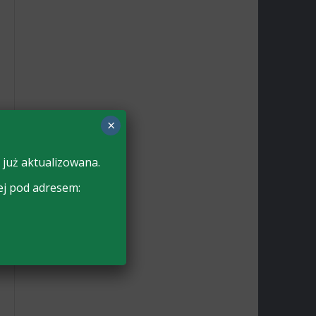
×
 już aktualizowana.
ej pod adresem: