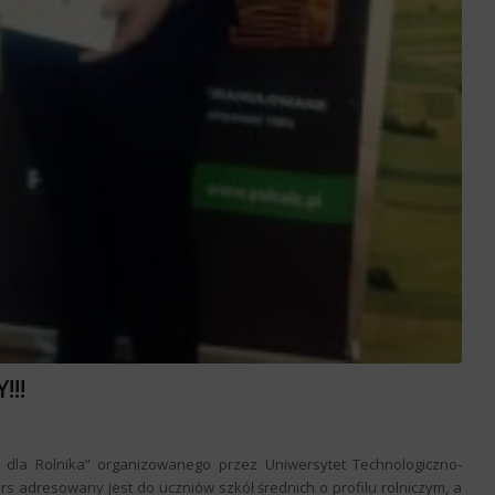
!!!
 dla Rolnika” organizowanego przez Uniwersytet Technologiczno-
urs adresowany jest do uczniów szkół średnich o profilu rolniczym, a